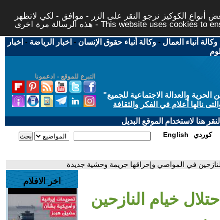
 أنواع الكوكيز نرجو النقر على الزر - موافق - لكي لاتظهر
This website uses cookies to ensure you ge
وكالة أنباء العمال
-
وكالة أنباء حقوق الإنسان
-
اخبار الرياضة
-
اخبار
لوم
التبرع للموقع - ادعمونا
حرية والعدالة الاجتماعية للجميع
"
تى نالها أعلام في الفكر والثقافة
قر هنا لاستخدام الموقع البديل
كوردي
English
لنازحين في المواصي وإحراقها جريمة وحشية جديدة
اخر الافلام
تلال خيام النازحين