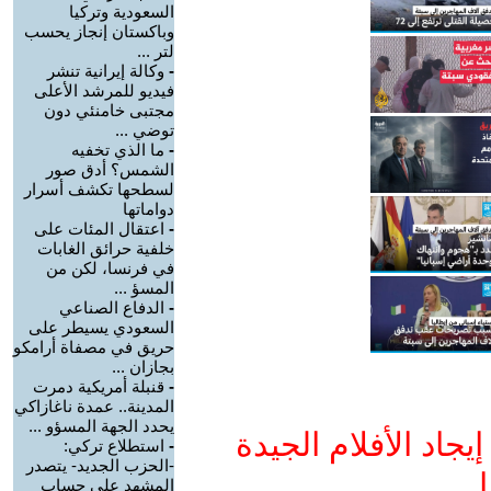
السعودية وتركيا
وباكستان إنجاز يحسب
لتر ...
-
وكالة إيرانية تنشر
فيديو للمرشد الأعلى
مجتبى خامنئي دون
توضي ...
-
ما الذي تخفيه
الشمس؟ أدق صور
لسطحها تكشف أسرار
دواماتها
-
اعتقال المئات على
خلفية حرائق الغابات
في فرنسا، لكن من
المسؤ ...
-
الدفاع الصناعي
السعودي يسيطر على
حريق في مصفاة أرامكو
بجازان ...
-
قنبلة أمريكية دمرت
المدينة.. عمدة ناغازاكي
يحدد الجهة المسؤو ...
جاد الأفلام الجيدة
-
استطلاع تركي:
-الحزب الجديد- يتصدر
ا
المشهد على حساب