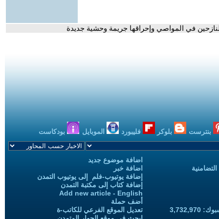
لنازحين في المواصي وإحراقها جريمة وحشية جديدة
بنترست
بلوكر
فليبورد
الموبايل
بودكاست
اضافة موضوع جديد
التضامنية
اضافة خبر
إضافة يوتيوب-فلم إلى يوتيوب التمدن
إضافة كتاب إلى مكتبة التمدن
Add new article - English
أضف حملة
3,732,97
تعديل الموقع الفرعي للكاتب-ة
ابحث في موقع الحوار المتمدن