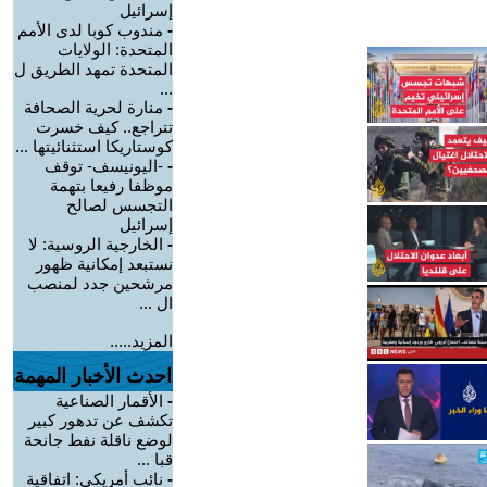
إسرائيل
-
مندوب كوبا لدى الأمم
المتحدة: الولايات
المتحدة تمهد الطريق ل
...
-
منارة لحرية الصحافة
تتراجع.. كيف خسرت
كوستاريكا استثنائيتها ...
-
-اليونيسف- توقف
موظفا رفيعا بتهمة
التجسس لصالح
إسرائيل
-
الخارجية الروسية: لا
نستبعد إمكانية ظهور
مرشحين جدد لمنصب
ال ...
المزيد.....
احدث الأخبار المهمة
-
الأقمار الصناعية
تكشف عن تدهور كبير
لوضع ناقلة نفط جانحة
قبا ...
-
نائب أمريكي: اتفاقية