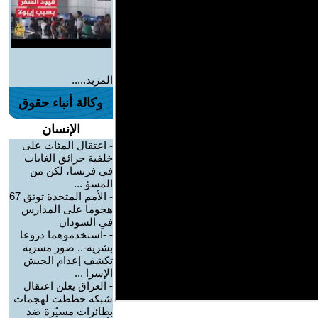
المزيد.....
وكالة أنباء حقوق
الإنسان
-
اعتقال المئات على
خلفية حرائق الغابات
في فرنسا، لكن من
المسؤ ...
-
الأمم المتحدة توثق 67
هجوما على المدارس
في السودان
-
-استخدموهما دروعا
بشرية-.. صور مسربة
تكشف إعدام الجيش
الإسرا ...
-
العراق يعلن اعتقال
شبكة خططت لهجمات
بطائرات مسيّرة ضد