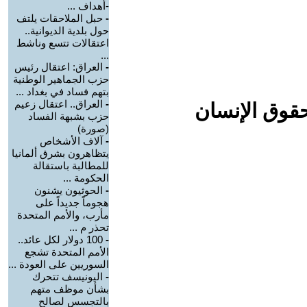
-أهداف ...
-
حبل الملاحقات يلتف
حول بلدية الديوانية..
اعتقالات تتسع وناشط
...
-
العراق: اعتقال رئيس
حزب الجماهير الوطنية
بتهم فساد في بغداد ...
-
العراق.. اعتقال زعيم
حقوق الإنسان
حزب بشبهة الفساد
(صورة)
-
آلاف الأشخاص
يتظاهرون بشرق ألمانيا
للمطالبة باستقالة
الحكومة ...
-
الحوثيون يشنون
هجوماً جديداً على
مأرب، والأمم المتحدة
تحذر م ...
-
100 دولار لكل عائد..
الأمم المتحدة تشجع
السوريين على العودة ...
-
اليونيسف تتحرك
بشأن موظف متهم
بالتجسس لصالح