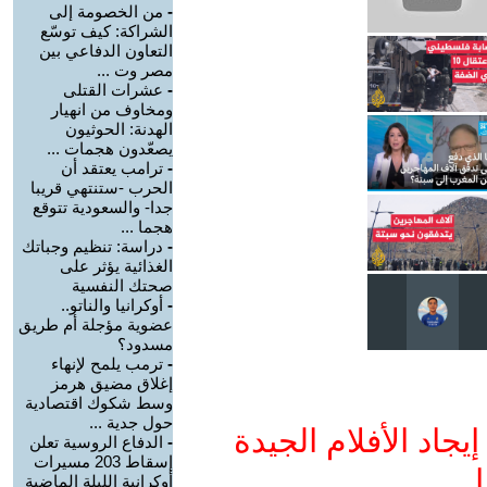
-
من الخصومة إلى
الشراكة: كيف توسّع
التعاون الدفاعي بين
مصر وت ...
-
عشرات القتلى
ومخاوف من انهيار
الهدنة: الحوثيون
يصعّدون هجمات ...
-
ترامب يعتقد أن
الحرب -ستنتهي قريبا
جدا- والسعودية تتوقع
هجما ...
-
دراسة: تنظيم وجباتك
الغذائية يؤثر على
صحتك النفسية
-
أوكرانيا والناتو..
عضوية مؤجلة أم طريق
مسدود؟
-
ترمب يلمح لإنهاء
إغلاق مضيق هرمز
وسط شكوك اقتصادية
حول جدية ...
جاد الأفلام الجيدة
-
الدفاع الروسية تعلن
إسقاط 203 مسيرات
ا
أوكرانية الليلة الماضية