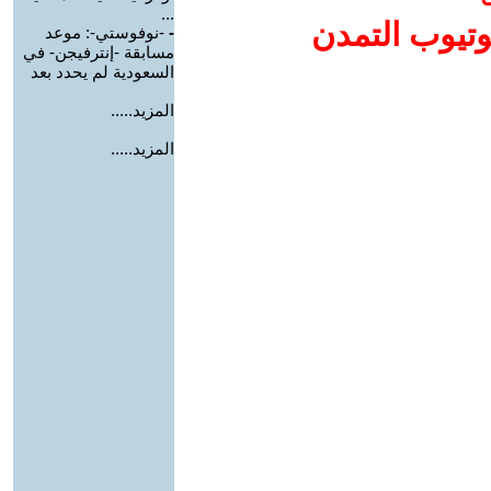
...
وتيوب التمدن
-
-نوفوستي-: موعد
مسابقة -إنترفيجن- في
السعودية لم يحدد بعد
المزيد.....
المزيد.....