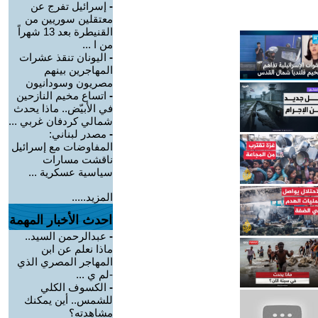
-
إسرائيل تفرج عن
معتقلين سوريين من
القنيطرة بعد 13 شهراً
من ا ...
-
اليونان تنقذ عشرات
المهاجرين بينهم
مصريون وسودانيون
-
اتساع مخيم النازحين
في الأبيّض.. ماذا يحدث
شمالي كردفان غربي ...
-
مصدر لبناني:
المفاوضات مع إسرائيل
ناقشت مسارات
سياسية عسكرية ...
المزيد.....
احدث الأخبار المهمة
-
عبدالرحمن السيد..
ماذا نعلم عن ابن
المهاجر المصري الذي
-لم ي ...
-
الكسوف الكلي
للشمس.. أين يمكنك
مشاهدته؟