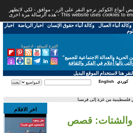
 أنواع الكوكيز نرجو النقر على الزر - موافق - لكي لاتظهر
This website uses cookies to ensure you ge
وكالة أنباء العمال
-
وكالة أنباء حقوق الإنسان
-
اخبار الرياضة
-
اخبار
لوم
التبرع للموقع - ادعمونا
حرية والعدالة الاجتماعية للجميع
"
تى نالها أعلام في الفكر والثقافة
قر هنا لاستخدام الموقع البديل
كوردي
English
 فلسطينية من غزة إلى فرنسا
اخر الافلام
ل والشتات: قصص