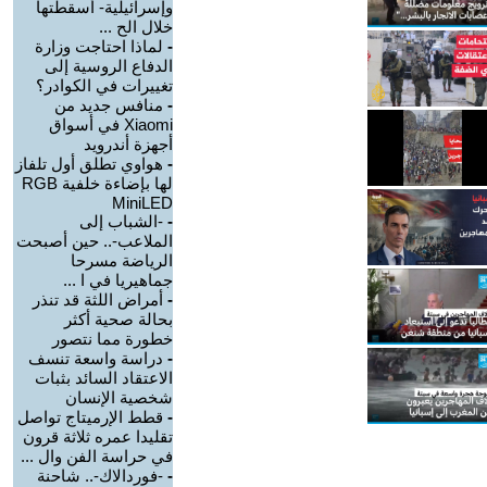
وإسرائيلية- أسقطتها
خلال الح ...
-
لماذا احتاجت وزارة
الدفاع الروسية إلى
تغييرات في الكوادر؟
-
منافس جديد من
Xiaomi في أسواق
أجهزة أندرويد
-
هواوي تطلق أول تلفاز
لها بإضاءة خلفية RGB
MiniLED
-
-الشباب إلى
الملاعب-.. حين أصبحت
الرياضة مسرحا
جماهيريا في ا ...
-
أمراض اللثة قد تنذر
بحالة صحية أكثر
خطورة مما نتصور
-
دراسة واسعة تنسف
الاعتقاد السائد بثبات
شخصية الإنسان
-
قطط الإرميتاج تواصل
تقليدا عمره ثلاثة قرون
في حراسة الفن وال ...
-
-فوردالاك-.. شاحنة