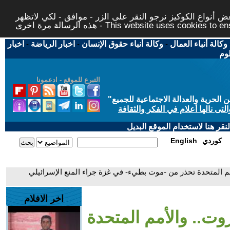
 أنواع الكوكيز نرجو النقر على الزر - موافق - لكي لاتظهر
This website uses cookies to ensure you ge
وكالة أنباء العمال
-
وكالة أنباء حقوق الإنسان
-
اخبار الرياضة
-
اخبار
لوم
التبرع للموقع - ادعمونا
حرية والعدالة الاجتماعية للجميع
"
تى نالها أعلام في الفكر والثقافة
قر هنا لاستخدام الموقع البديل
كوردي
English
مم المتحدة تحذر من -موت بطيء- في غزة جراء المنع الإسرائيلي
اخر الافلام
وت.. والأمم المتحدة