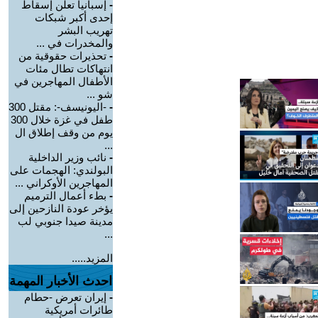
-
إسبانيا تعلن إسقاط
إحدى أكبر شبكات
تهريب البشر
والمخدرات في ...
-
تحذيرات حقوقية من
انتهاكات تطال مئات
الأطفال المهاجرين في
شو ...
-
-اليونيسف-: مقتل 300
طفل في غزة خلال 300
يوم من وقف إطلاق ال
...
-
نائب وزير الداخلية
البولندي: الهجمات على
المهاجرين الأوكراني ...
-
بطء أعمال الترميم
يؤخر عودة النازحين إلى
مدينة صيدا جنوبي لب
...
المزيد.....
احدث الأخبار المهمة
-
إيران تعرض -حطام
طائرات أمريكية