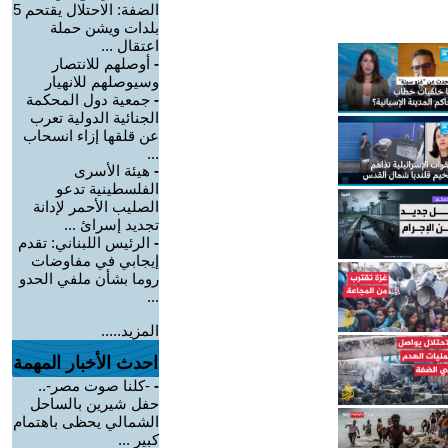
الضفة: الاحتلال يقتحم 5
بلدات ويشن حملة
اعتقال ...
-
أوصلهم للانتصار
وسيوصلهم للانهيار
-
جمعية دول المحكمة
الجنائية الدولية تعرب
عن قلقها إزاء انسحاب
...
-
هيئة الأسرى
الفلسطينية تدعو
الصليب الأحمر لإدانة
تجديد إسرائ ...
-
الرئيس اللبناني: تقدم
إيجابي في مفاوضات
روما بشأن ملفي الحدو
...
المزيد.....
احدث الأخبار المهمة
-
-كلنا صوت مصر-..
حفل شيرين بالساحل
الشمالي يحظى باهتمام
كبير ...