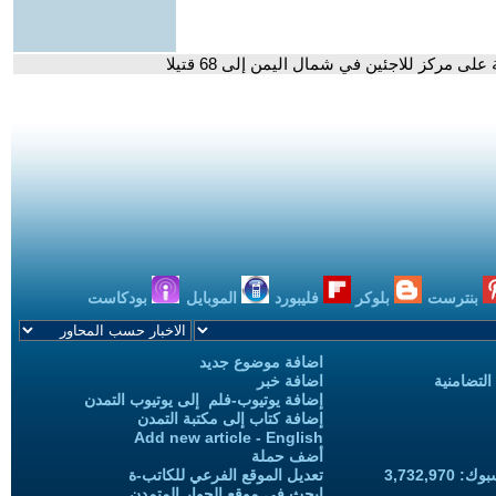
على مركز للاجئين في شمال اليمن إلى 68 قتيلا
بنترست
بلوكر
فليبورد
الموبايل
بودكاست
اضافة موضوع جديد
التضامنية
اضافة خبر
إضافة يوتيوب-فلم إلى يوتيوب التمدن
إضافة كتاب إلى مكتبة التمدن
Add new article - English
أضف حملة
3,732,97
تعديل الموقع الفرعي للكاتب-ة
ابحث في موقع الحوار المتمدن