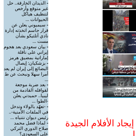
-
الديدان الخارقة.. حل
غير متوقع وأرخص
لتنظيف هياكل
الحيوانات ...
-
سيميوني يعلن عن
قرار حاسم اتخذته إدارة
نادي أتلتيكو بشأن
مست ...
-
بيان سعودي بعد هجوم
إيراني على ناقلة
إماراتية بمضيق هرمز
-
بزشكيان: إيصال
البضائع إلى إيران لم يعد
أمرا سهلا ونبحث عن ط
...
-
بعد ضربة موجعة
لقوافله القادمة من
ليبيا.. حميدتي يعلن
-الطوا ...
-
-تعهّد بالولاء وتدخل
في الملفات الأمنية-..
رئيس ديوان نتنياه ...
جاد الأفلام الجيدة
-
لماذا فضل محمد
صلاح الدوري التركي
ا
على السعودي؟