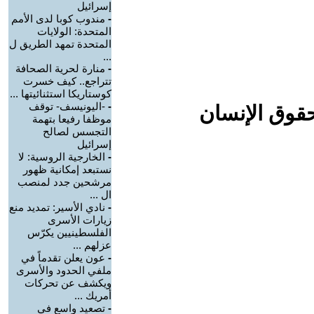
إسرائيل
-
مندوب كوبا لدى الأمم
المتحدة: الولايات
المتحدة تمهد الطريق ل
...
-
منارة لحرية الصحافة
تتراجع.. كيف خسرت
كوستاريكا استثنائيتها ...
-
-اليونيسف- توقف
حقوق الإنسان
موظفا رفيعا بتهمة
التجسس لصالح
إسرائيل
-
الخارجية الروسية: لا
نستبعد إمكانية ظهور
مرشحين جدد لمنصب
ال ...
-
نادي الأسير: تمديد منع
زيارات الأسرى
الفلسطينيين يكرّس
عزلهم ...
-
عون يعلن تقدماً في
ملفي الحدود والأسرى
ويكشف عن تحركات
أمريك ...
-
تصعيد واسع في