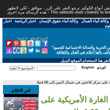
 أنواع الكوكيز نرجو النقر على الزر - موافق - لكي لاتظهر
This website uses cookies to ensure you ge
وكالة أنباء العمال
-
وكالة أنباء حقوق الإنسان
-
اخبار الرياضة
-
اخبار
لوم
التبرع للموقع - ادعمونا
حرية والعدالة الاجتماعية للجميع
"
تى نالها أعلام في الفكر والثقافة
قر هنا لاستخدام الموقع البديل
كوردي
English
على مركز للاجئين في شمال اليمن إلى 68 قتيلا
اخر الافلام
الغارة الأمريكية على