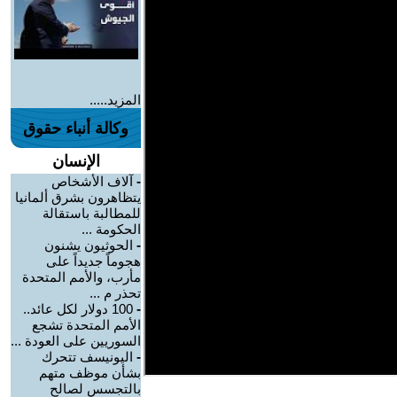
المزيد.....
وكالة أنباء حقوق
الإنسان
-
آلاف الأشخاص
يتظاهرون بشرق ألمانيا
للمطالبة باستقالة
الحكومة ...
-
الحوثيون يشنون
هجوماً جديداً على
مأرب، والأمم المتحدة
تحذر م ...
-
100 دولار لكل عائد..
الأمم المتحدة تشجع
السوريين على العودة ...
-
اليونيسف تتحرك
بشأن موظف متهم
بالتجسس لصالح