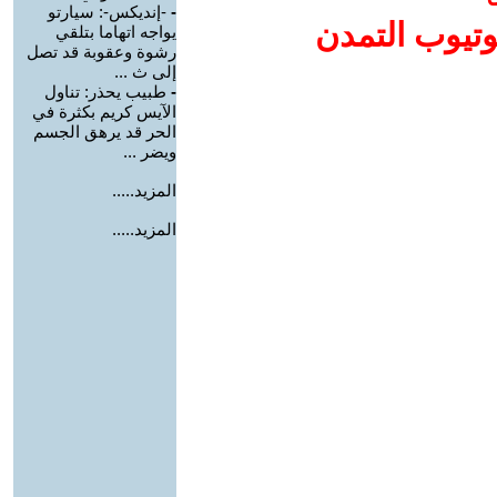
-
-إنديكس-: سيارتو
وتيوب التمدن
يواجه اتهاما بتلقي
رشوة وعقوبة قد تصل
إلى ث ...
-
طبيب يحذر: تناول
الآيس كريم بكثرة في
الحر قد يرهق الجسم
ويضر ...
المزيد.....
المزيد.....