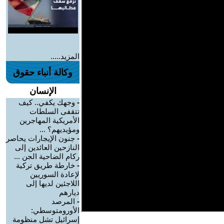
المزيد.....
وكالة أنباء حقوق
الإنسان
-
وجهك يكفي.. كيف
تتقفى السلطات
الأمريكية المهاجرين
ومؤيديهم؟ ...
-
جنون الإيجارات يحاصر
النازحين العائدين إلى
ركام الضاحية الجن ...
-
خارطة طريق تركية
لإعادة السوريين
اللاجئين لديها إلى
ديارهم
-
المرصد
الأورومتوسطي:
إسرائيل تشل منظومة