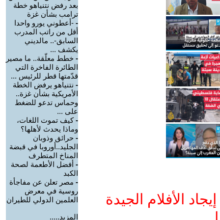
بعد رفض نتنياهو خطة
ترامب بشأن غزة
-
-أعطوني يورو واحدا
أقل من راتب المدرب
السابق-.. مالديني
يكشف ...
-
خطط معلّقة.. ما مصير
الطائرة الفاخرة التي
قدّمتها قطر للرئيس ...
-
نتنياهو يرفض الخطة
الأمريكية بشأن غزة..
وحماس تدعو للضغط
على ...
-
كيف تموت اللغات،
وماذا يحدث لأهلها؟
-
حرائق وذوبان
الجليد..أوروبا في قبضة
المناخ المتطرف
-
أفضل الأطعمة لصحة
الكبد
-
مصر تعلن عن مفاجأة
روسية في معرض
جاد الأفلام الجيدة
العلمين الدولي للطيران
ا
المزيد.....