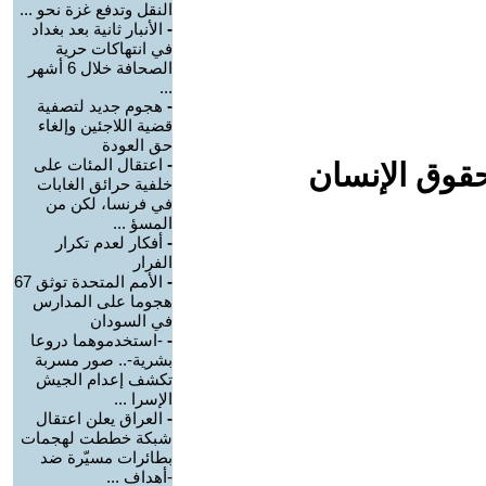
النقل وتدفع غزة نحو ...
-
الأنبار ثانية بعد بغداد
في انتهاكات حرية
الصحافة خلال 6 أشهر
...
-
هجوم جديد لتصفية
قضية اللاجئين وإلغاء
حق العودة
-
اعتقال المئات على
حقوق الإنسان
خلفية حرائق الغابات
في فرنسا، لكن من
المسؤ ...
-
أفكار لعدم تكرار
الفرار
-
الأمم المتحدة توثق 67
هجوما على المدارس
في السودان
-
-استخدموهما دروعا
بشرية-.. صور مسربة
تكشف إعدام الجيش
الإسرا ...
-
العراق يعلن اعتقال
شبكة خططت لهجمات
بطائرات مسيّرة ضد
-أهداف ...