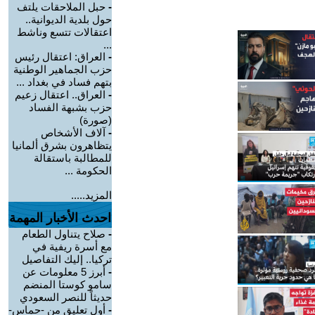
-
حبل الملاحقات يلتف
حول بلدية الديوانية..
اعتقالات تتسع وناشط
...
-
العراق: اعتقال رئيس
حزب الجماهير الوطنية
بتهم فساد في بغداد ...
-
العراق.. اعتقال زعيم
حزب بشبهة الفساد
(صورة)
-
آلاف الأشخاص
يتظاهرون بشرق ألمانيا
للمطالبة باستقالة
الحكومة ...
المزيد.....
احدث الأخبار المهمة
-
صلاح يتناول الطعام
مع أسرة ريفية في
تركيا.. إليك التفاصيل
-
أبرز 5 معلومات عن
سامو كوستا المنضم
حديثاً للنصر السعودي
-
أول تعليق من -حماس-