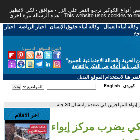
 أنواع الكوكيز نرجو النقر على الزر - موافق - لكي لاتظهر
This website uses cookies to ensure you ge
وكالة أنباء العمال
-
وكالة أنباء حقوق الإنسان
-
اخبار الرياضة
-
اخبار
لوم
التبرع للموقع - ادعمونا
حرية والعدالة الاجتماعية للجميع
"
تى نالها أعلام في الفكر والثقافة
قر هنا لاستخدام الموقع البديل
كوردي
English
اء للمهاجرين في صعدة وانتشال 30 جثة
اخر الافلام
كي يضرب مركز إيواء