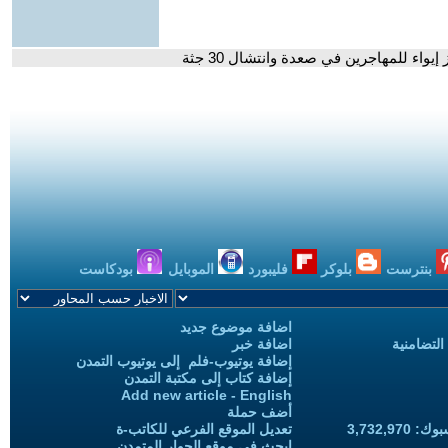
اء للمهاجرين في صعدة وانتشال 30 جثة
بنترست
بلوكر
فليبورد
الموبايل
بودكاست
اضافة موضوع جديد
التضامنية
اضافة خبر
إضافة يوتيوب-فلم إلى يوتيوب التمدن
إضافة كتاب إلى مكتبة التمدن
Add new article - English
أضف حملة
3,732,97
تعديل الموقع الفرعي للكاتب-ة
ابحث في موقع الحوار المتمدن