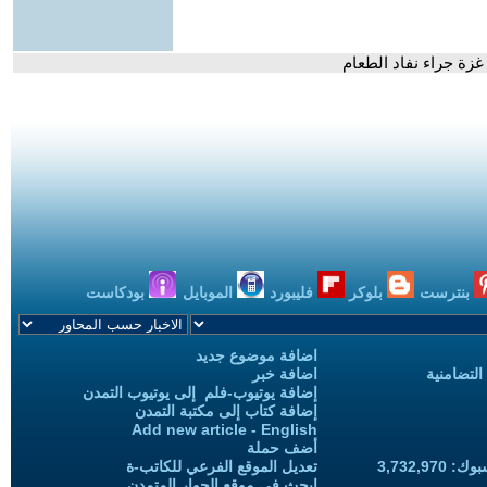
غزة جراء نفاد الطعام
بنترست
بلوكر
فليبورد
الموبايل
بودكاست
اضافة موضوع جديد
التضامنية
اضافة خبر
إضافة يوتيوب-فلم إلى يوتيوب التمدن
إضافة كتاب إلى مكتبة التمدن
Add new article - English
أضف حملة
3,732,97
تعديل الموقع الفرعي للكاتب-ة
ابحث في موقع الحوار المتمدن