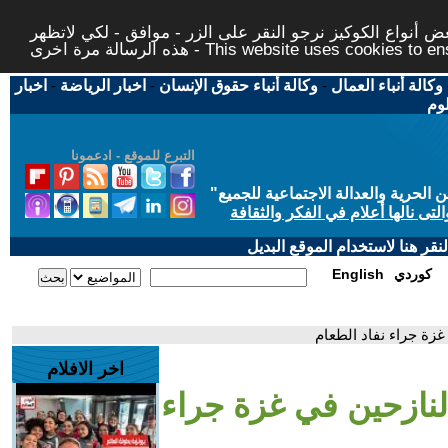
 أنواع الكوكيز نرجو النقر على الزر - موافق - لكي لاتظهر
This website uses cookies to ensure you ge
وكالة أنباء العمال
-
وكالة أنباء حقوق الإنسان
-
اخبار الرياضة
-
اخبار
لوم
التبرع للموقع - ادعمونا
حرية والعدالة الاجتماعية للجميع
"
تى نالها أعلام في الفكر والثقافة
قر هنا لاستخدام الموقع البديل
كوردي
English
غزة جراء نفاد الطعام
اخر الافلام
لنازحين في غزة جراء