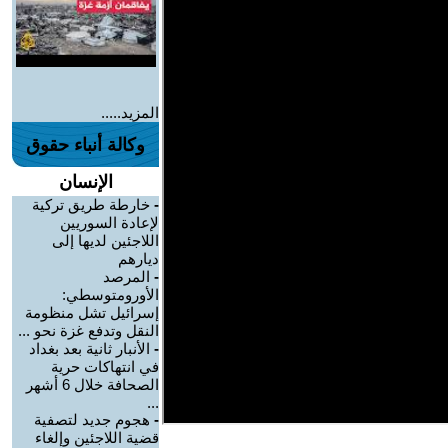
المزيد.....
وكالة أنباء حقوق
الإنسان
-
خارطة طريق تركية
لإعادة السوريين
اللاجئين لديها إلى
ديارهم
-
المرصد
الأورومتوسطي:
إسرائيل تشل منظومة
النقل وتدفع غزة نحو ...
-
الأنبار ثانية بعد بغداد
في انتهاكات حرية
الصحافة خلال 6 أشهر
...
-
هجوم جديد لتصفية
قضية اللاجئين وإلغاء