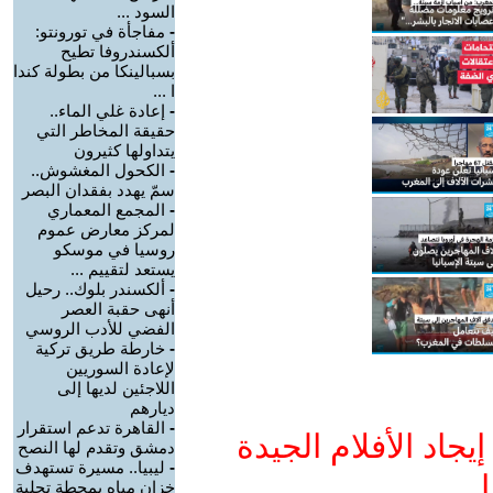
السود ...
-
مفاجأة في تورونتو:
ألكسندروفا تطيح
بسبالينكا من بطولة كندا
ا ...
-
إعادة غلي الماء..
حقيقة المخاطر التي
يتداولها كثيرون
-
الكحول المغشوش..
سمّ يهدد بفقدان البصر
-
المجمع المعماري
لمركز معارض عموم
روسيا في موسكو
يستعد لتقييم ...
-
ألكسندر بلوك.. رحيل
أنهى حقبة العصر
الفضي للأدب الروسي
-
خارطة طريق تركية
لإعادة السوريين
اللاجئين لديها إلى
ديارهم
-
القاهرة تدعم استقرار
جاد الأفلام الجيدة
دمشق وتقدم لها النصح
-
ليبيا.. مسيرة تستهدف
ا
خزان مياه بمحطة تحلية