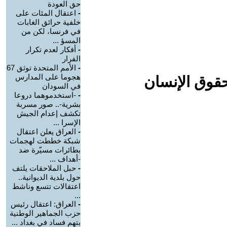
حق العودة
-
اعتقال المئات على
خلفية حرائق الغابات
في فرنسا، لكن من
المسؤ ...
-
أفكار لعدم تكرار
الفرار
-
الأمم المتحدة توثق 67
هجوما على المدارس
حقوق الإنسان
في السودان
-
-استخدموهما دروعا
بشرية-.. صور مسربة
تكشف إعدام الجيش
الإسرا ...
-
العراق يعلن اعتقال
شبكة خططت لهجمات
بطائرات مسيّرة ضد
-أهداف ...
-
حبل الملاحقات يلتف
حول بلدية الديوانية..
اعتقالات تتسع وناشط
...
-
العراق: اعتقال رئيس
حزب الجماهير الوطنية
بتهم فساد في بغداد ...