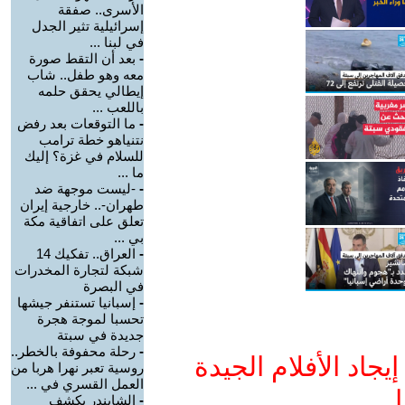
الأسرى.. صفقة
إسرائيلية تثير الجدل
في لبنا ...
-
بعد أن التقط صورة
معه وهو طفل.. شاب
إيطالي يحقق حلمه
باللعب ...
-
ما التوقعات بعد رفض
نتنياهو خطة ترامب
للسلام في غزة؟ إليك
ما ...
-
-ليست موجهة ضد
طهران-.. خارجية إيران
تعلق على اتفاقية مكة
بي ...
-
العراق.. تفكيك 14
شبكة لتجارة المخدرات
في البصرة
-
إسبانيا تستنفر جيشها
تحسبا لموجة هجرة
جديدة في سبتة
-
رحلة محفوفة بالخطر..
جاد الأفلام الجيدة
روسية تعبر نهرا هربا من
العمل القسري في ...
ا
-
الشابندر يكشف