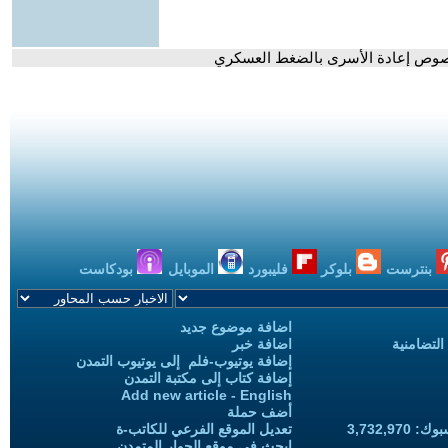
بخصوص إعادة الأسرى بالضغط العسكري
بنترست
بلوكر
فليبورد
الموبايل
بودكاست
اضافة موضوع جديد
التضامنية
اضافة خبر
إضافة يوتيوب-فلم إلى يوتيوب التمدن
إضافة كتاب إلى مكتبة التمدن
Add new article - English
أضف حملة
3,732,97
تعديل الموقع الفرعي للكاتب-ة
ابحث في موقع الحوار المتمدن