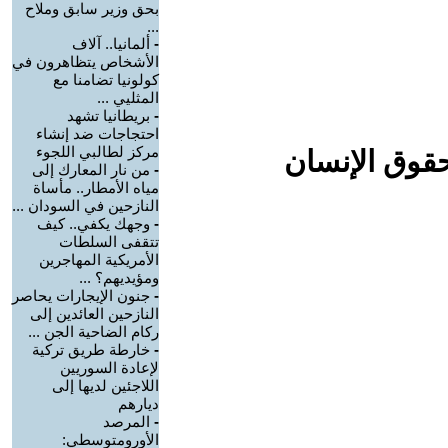
بحق وزير سابق وملاح
...
-
ألمانيا.. آلاف
الأشخاص يتظاهرون في
كولونيا تضامنا مع
المثليي ...
-
بريطانيا تشهد
احتجاجات ضد إنشاء
مركز لطالبي اللجوء
حقوق الإنسان
-
من نار المعارك إلى
مياه الأمطار.. مأساة
النازحين في السودان ...
-
وجهك يكفي.. كيف
تتقفى السلطات
الأمريكية المهاجرين
ومؤيديهم؟ ...
-
جنون الإيجارات يحاصر
النازحين العائدين إلى
ركام الضاحية الجن ...
-
خارطة طريق تركية
لإعادة السوريين
اللاجئين لديها إلى
ديارهم
-
المرصد
الأورومتوسطي: