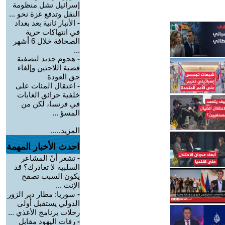
إسرائيل تشل منظومة
النقل وتدفع غزة نحو ...
-
الأنبار ثانية بعد بغداد
في انتهاكات حرية
الصحافة خلال 6 أشهر
...
-
هجوم جديد لتصفية
قضية اللاجئين وإلغاء
حق العودة
-
اعتقال المئات على
خلفية حرائق الغابات
في فرنسا، لكن من
المسؤ ...
المزيد.....
احدث الأخبار المهمة
-
تشعر أنّ المشاعر
السلبية لا تغادرك؟ قد
يكون السبب تصفح
الإنت ...
-
سوريا: مطار دير الزور
الدولي يستقبل أولى
رحلات برنامج الأغذي ...
-
رفات اليهود مقابل