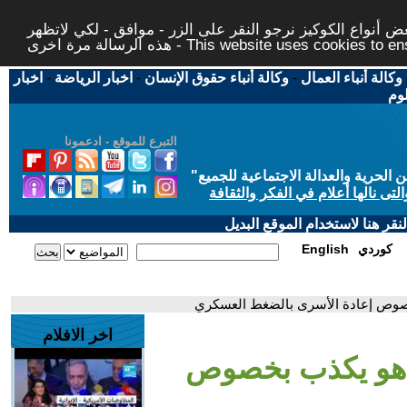
 أنواع الكوكيز نرجو النقر على الزر - موافق - لكي لاتظهر
This website uses cookies to ensure you ge
وكالة أنباء العمال
-
وكالة أنباء حقوق الإنسان
-
اخبار الرياضة
-
اخبار
لوم
التبرع للموقع - ادعمونا
حرية والعدالة الاجتماعية للجميع
"
تى نالها أعلام في الفكر والثقافة
قر هنا لاستخدام الموقع البديل
كوردي
English
بخصوص إعادة الأسرى بالضغط العسكري
اخر الافلام
نياهو يكذب بخصوص