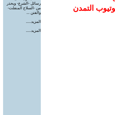
رسائل -الشرع- ويحذر
وتيوب التمدن
من -السلاح المنفلت-
والفتن ...
المزيد.....
المزيد.....