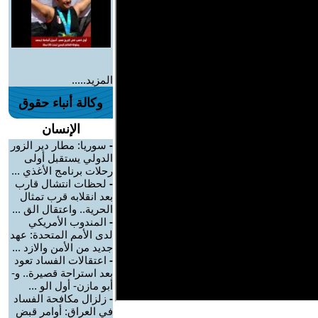
المزيد.....
وكالة أنباء حقوق
الإنسان
-
سوريا: مطار دير الزور
الدولي يستقبل أولى
رحلات برنامج الأغذي ...
-
لحظات انتشال قارب
بعد انقلابه قرب تمثال
الحرية.. واعتقال الق ...
-
المندوب الأمريكي
لدى الأمم المتحدة: عهد
جديد من الأمن والازد ...
-
اعتقالات الفساد تعود
بعد استراحة قصيرة.. و-
أبو مازن- أول الو ...
-
زلزال مكافحة الفساد
في العراق: أوامر قبض