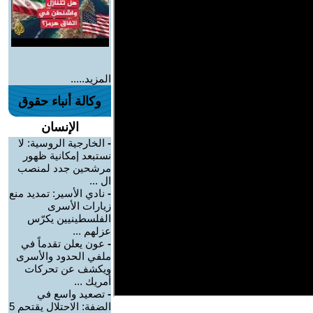
المزيد.....
وكالة أنباء حقوق
الإنسان
-
الخارجية الروسية: لا
نستبعد إمكانية ظهور
مرشحين جدد لمنصب
ال ...
-
نادي الأسير: تمديد منع
زيارات الأسرى
الفلسطينيين يكرّس
عزلهم ...
-
عون يعلن تقدماً في
ملفي الحدود والأسرى
ويكشف عن تحركات
أمريك ...
-
تصعيد واسع في
الضفة: الاحتلال يقتحم 5