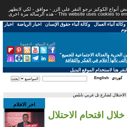
 أنواع الكوكيز نرجو النقر على الزر - موافق - لكي لاتظهر
This website uses cookies to ensure you ge
وكالة أنباء العمال
-
وكالة أنباء حقوق الإنسان
-
اخبار الرياضة
-
اخبار
لوم
التبرع للموقع - ادعمونا
حرية والعدالة الاجتماعية للجميع
"
تى نالها أعلام في الفكر والثقافة
قر هنا لاستخدام الموقع البديل
كوردي
English
الاحتلال لشارع تل غربي نابلس
اخر الافلام
لال اقتحام الاحتلال