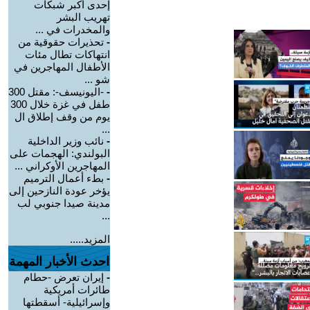
إحدى أكبر شبكات
تهريب البشر
والمخدرات في ...
-
تحذيرات حقوقية من
انتهاكات تطال مئات
الأطفال المهاجرين في
شو ...
-
-اليونيسف-: مقتل 300
طفل في غزة خلال 300
يوم من وقف إطلاق ال
...
-
نائب وزير الداخلية
البولندي: الهجمات على
المهاجرين الأوكراني ...
-
بطء أعمال الترميم
يؤخر عودة النازحين إلى
مدينة صيدا جنوبي لب
...
المزيد.....
احدث الأخبار المهمة
-
إيران تعرض -حطام
طائرات أمريكية
وإسرائيلية- أسقطتها