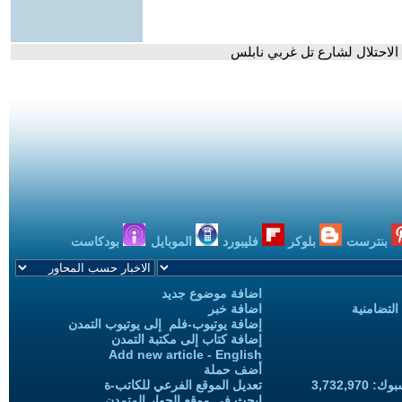
الاحتلال لشارع تل غربي نابلس
بنترست
بلوكر
فليبورد
الموبايل
بودكاست
اضافة موضوع جديد
التضامنية
اضافة خبر
إضافة يوتيوب-فلم إلى يوتيوب التمدن
إضافة كتاب إلى مكتبة التمدن
Add new article - English
أضف حملة
3,732,97
تعديل الموقع الفرعي للكاتب-ة
ابحث في موقع الحوار المتمدن