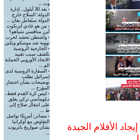
وت ...
-
بعد 30 أيلول.. إدارة
الدولة: السلاح خارج
الدولة سيُعامل بقان ...
-
من هو غادي آيزنكوت
أبرز منافسي نتنياهو؟
-
واشنطن تحشد لحرب
نووية ضد موسكو وبكين
-
الخارجية الروسية
تكشف سبب تقييد
الاتحاد الأوروبي الحماية
الم ...
-
السفارة الروسية لدى
إسرائيل تطلب
توضيحات بشأن احتجاز
المؤرخ ...
-
ليس كرة القدم فقط..
دبلوماسي تركي يعلق
على انتقال صلاح إلى
ط ...
-
مصادر: أمريكا تواصل
التفاوض مع أوكرانيا
جاد الأفلام الجيدة
بشأن صواريخ باتريوت
...
ا