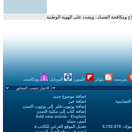
صلاح ومكافحة الفساد.. ويشدد على الهوية الوطنية
بنترست
بلوكر
فليبورد
الموبايل
بودكاست
اضافة موضوع جديد
التضامنية
اضافة خبر
إضافة يوتيوب-فلم إلى يوتيوب التمدن
إضافة كتاب إلى مكتبة التمدن
Add new article - English
أضف حملة
3,732,97
تعديل الموقع الفرعي للكاتب-ة
ابحث في موقع الحوار المتمدن