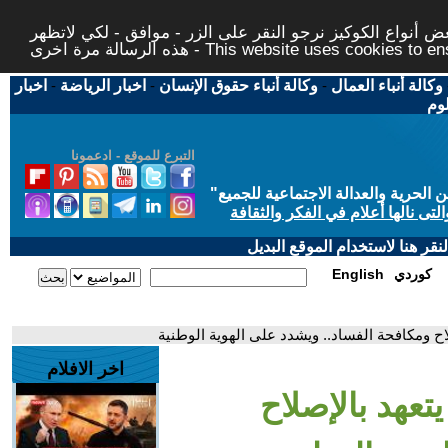
 أنواع الكوكيز نرجو النقر على الزر - موافق - لكي لاتظهر
This website uses cookies to ensure you ge
وكالة أنباء العمال
-
وكالة أنباء حقوق الإنسان
-
اخبار الرياضة
-
اخبار
لوم
التبرع للموقع - ادعمونا
حرية والعدالة الاجتماعية للجميع
"
تى نالها أعلام في الفكر والثقافة
قر هنا لاستخدام الموقع البديل
كوردي
English
صلاح ومكافحة الفساد.. ويشدد على الهوية الوطنية
اخر الافلام
يتعهد بالإصلاح