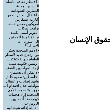
-
الأمطار تفاقم مأساة
النازحين بمدينة
الدمازين السودانية
-
اعتقال العشرات من
أقارب عسكريين
أمريكيين ضمن حملة
ترامب لمكا ...
-
تقرير أممي يكشف
تباطؤ عودة اللاجئين
حقوق الإنسان
إلى سوريا.. ما
الأسباب؟ ...
-
الأمم المتحدة تحذر
من ارتفاع جديد لأسعار
الطعام بنهاية 2026 ...
-
رئيس حكومة سبتة:
أزمة المهاجرين القصّر
-لا يمكن أن تستمر-
-
فلسطين: مخيم قلنديا
يشهد إصابات واعتقال
مواطنة خلال اقتحام ا ...
-
روسيا: صمت الأمم
المتحدة إزاء هجمات
كييف ضد المدنيين
الروس ت ...
-
حملة إغاثة شيشانية