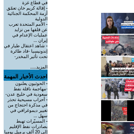
في قطاع غزة
-
إقالة كريم خان تعمّق
أزمة المحكمة الجنائية
الدولية
-
الأمم المتحدة تعرب
عن قلقها من تزايد
عمليات الإعدام في
إيران ...
-
شاهد اعتقال طيار في
إندونيسيا -قاد طائرة
تحت تأثير المخدر-
المزيد.....
احدث الأخبار المهمة
-
الحوثيون يعلنون
-مهاجمة ناقلة نفط
سعودية في خليج عدن-
-
أحزاب مسيحية تحذر
في مذكرة احتجاج من
تغيير ديموغرافي في
سهل ...
-
المسيّرات تهبط
بصادرات نفط الإقليم
إلى 20 ألف برميل يوميا