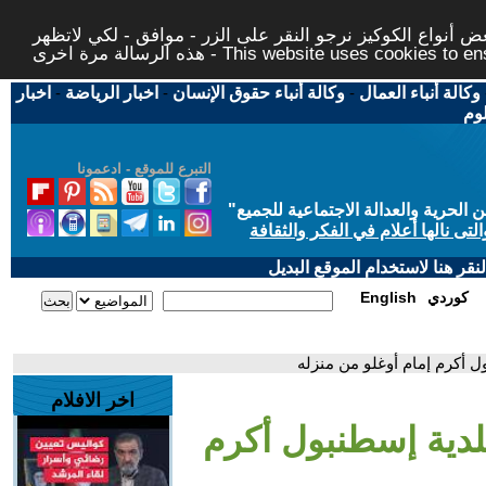
 أنواع الكوكيز نرجو النقر على الزر - موافق - لكي لاتظهر
This website uses cookies to ensure you ge
وكالة أنباء العمال
-
وكالة أنباء حقوق الإنسان
-
اخبار الرياضة
-
اخبار
لوم
التبرع للموقع - ادعمونا
حرية والعدالة الاجتماعية للجميع
"
تى نالها أعلام في الفكر والثقافة
قر هنا لاستخدام الموقع البديل
كوردي
English
 أكرم إمام أوغلو من منزله
اخر الافلام
لدية إسطنبول أكرم