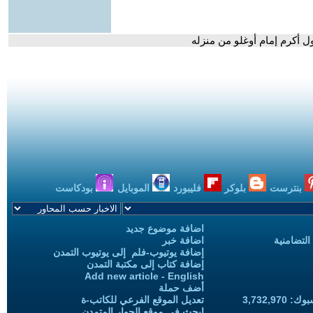
 أكرم إمام أوغلو من منزله
بنترست
بلوكر
فليبورد
الموبايل
بودكاست
اضافة موضوع جديد
التضامنية
اضافة خبر
إضافة يوتيوب-فلم إلى يوتيوب التمدن
إضافة كتاب إلى مكتبة التمدن
Add new article - English
أضف حملة
3,732,97
تعديل الموقع الفرعي للكاتب-ة
ابحث في موقع الحوار المتمدن