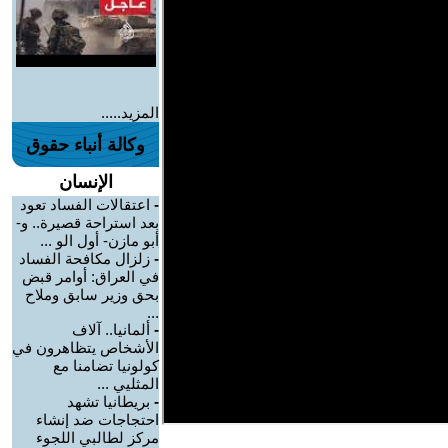
المزيد.....
وكالة أنباء حقوق
الإنسان
-
اعتقالات الفساد تعود
بعد استراحة قصيرة.. و-
أبو مازن- أول الو ...
-
زلزال مكافحة الفساد
في العراق: أوامر قبض
بحق وزير سابق وملاح
...
-
ألمانيا.. آلاف
الأشخاص يتظاهرون في
كولونيا تضامنا مع
المثليي ...
-
بريطانيا تشهد
احتجاجات ضد إنشاء
مركز لطالبي اللجوء