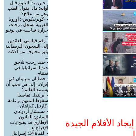
-
حين يبدأ البلوغ قبل
أوانه: ماذا يقول الطب
وهل من علاج؟
-
-كوبرنيكوس-: أوروبا
الغربية تسجل درجات
حرارة قياسية في يونيو
...
-
رقم قياسي للعائدين
إلى السجون البريطانية
يثير مخاوف من الاكت
...
-
-هند رجب- تلاحق
جنديا إسرائيليا في
فيتنام
-
خطابان متباينان في
إيران.. إلى من يجب أن
يستمع العالم؟
-
أيرلندا.. تفاصيل
سقوط المتهم بزعامة
-كارتيل كيناهان-
-
مستشار أردوغان
السابق: القانون
جاد الأفلام الجيدة
الإطاري قد يفتح باب
الإفراج ع ...
ا
-
القناة 14: إسرائيل