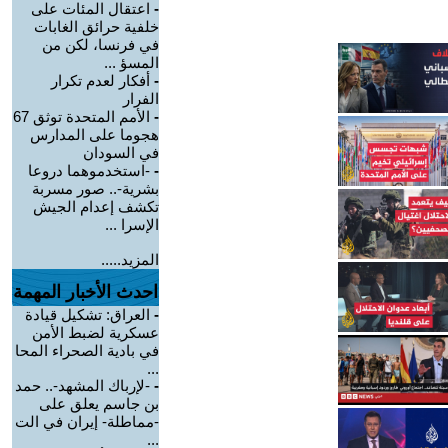
-
اعتقال المئات على
خلفية حرائق الغابات
في فرنسا، لكن من
المسؤ ...
-
أفكار لعدم تكرار
الفرار
-
الأمم المتحدة توثق 67
هجوما على المدارس
في السودان
-
-استخدموهما دروعا
بشرية-.. صور مسربة
تكشف إعدام الجيش
الإسرا ...
المزيد.....
احدث الأخبار المهمة
-
العراق: تشكيل قيادة
عسكرية لضبط الأمن
في بادية الصحراء المحا
...
-
-لإرباك المشهد-.. حمد
بن جاسم يعلق على
-مماطلة- إيران في الت
...