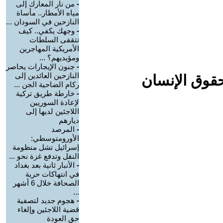
-
من نار المعارك إلى
مياه الأمطار.. مأساة
النازحين في السودان ...
-
وجهك يكفي.. كيف
تتقفى السلطات
الأمريكية المهاجرين
ومؤيديهم؟ ...
-
جنون الإيجارات يحاصر
النازحين العائدين إلى
حقوق الإنسان
ركام الضاحية الجن ...
-
خارطة طريق تركية
لإعادة السوريين
اللاجئين لديها إلى
ديارهم
-
المرصد
الأورومتوسطي:
إسرائيل تشل منظومة
النقل وتدفع غزة نحو ...
-
الأنبار ثانية بعد بغداد
في انتهاكات حرية
الصحافة خلال 6 أشهر
...
-
هجوم جديد لتصفية
قضية اللاجئين وإلغاء
حق العودة