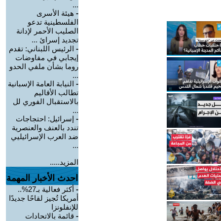
...
-
هيئة الأسرى
الفلسطينية تدعو
الصليب الأحمر لإدانة
تجديد إسرائ ...
-
الرئيس اللبناني: تقدم
إيجابي في مفاوضات
روما بشأن ملفي الحدو
...
-
النيابة العامة الإسبانية
تطالب الأقاليم
بالاستقبال الفوري لل
...
-
إسرائيل: احتجاجات
تندد بالعنف والعنصرية
ضد العرب الإسرائيليي
...
المزيد.....
احدث الأخبار المهمة
-
أكثر فعالية بـ27%..
أمريكا تُجيز لقاحًا جديدًا
للإنفلونزا
-
قائمة بالاتحادات