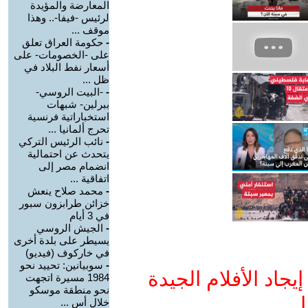
المعارضة والمؤيدة
لرئيس -فيفا-.. وهذا
موقف ...
-
حكومة العراق تعلق
على -الخصومات- على
أسعار نفط البلاد في
ظل ...
-
-البيت الروسي-
ببرلين- شبهات
استخباراتية فرنسية
تحرج ألمانيا ...
-
نائب الرئيس التركي
يتحدث عن احتمالية
انضمام مصر إلى
اتفاقية ...
-
محمد صلاح ينعش
خزائن طرابزون سبور
في 3 أيام
-
الجيش الروسي
يسيطر على بلدة أخرى
في خاركوف (فيديو)
-
سوبيانين: تحييد نحو
جاد الأفلام الجيدة
1984 مسيرة اتجهت
نحو منطقة موسكو
ا
خلال أس ...