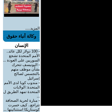
المزيد.....
وكالة أنباء حقوق
الإنسان
-
100 دولار لكل عائد..
الأمم المتحدة تشجع
السوريين على العودة ...
-
اليونيسف تتحرك
بشأن موظف متهم
بالتجسس لصالح
إسرائيل
-
مندوب كوبا لدى الأمم
المتحدة: الولايات
المتحدة تمهد الطريق ل
...
-
منارة لحرية الصحافة
تتراجع.. كيف خسرت
كوستاريكا استثنائيتها ...