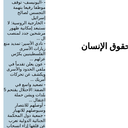
-
-اليونيسف- توقف
موظفا رفيعا بتهمة
التجسس لصالح
إسرائيل
-
الخارجية الروسية: لا
نستبعد إمكانية ظهور
مرشحين جدد لمنصب
ال ...
-
نادي الأسير: تمديد منع
حقوق الإنسان
زيارات الأسرى
الفلسطينيين يكرّس
عزلهم ...
-
عون يعلن تقدماً في
ملفي الحدود والأسرى
ويكشف عن تحركات
أمريك ...
-
تصعيد واسع في
الضفة: الاحتلال يقتحم 5
بلدات ويشن حملة
اعتقال ...
-
أوصلهم للانتصار
وسيوصلهم للانهيار
-
جمعية دول المحكمة
الجنائية الدولية تعرب
عن قلقها إزاء انسحاب