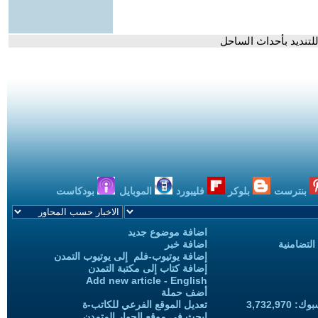
تنديد بأحداث الساحل
بنترست
بلوكر
فليبورد
الموبايل
بودكاست
اضافة موضوع جديد
التضامنية
اضافة خبر
إضافة يوتيوب-فلم إلى يوتيوب التمدن
إضافة كتاب إلى مكتبة التمدن
Add new article - English
أضف حملة
3,732,97
تعديل الموقع الفرعي للكاتب-ة
ابحث في موقع الحوار المتمدن