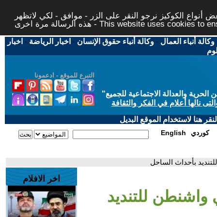
 أنواع الكوكيز نرجو النقر على الزر - موافق - لكي لاتظهر
This website uses cookies to ensure you ge
وكالة أنباء العمال
-
وكالة أنباء حقوق الإنسان
-
اخبار الرياضة
-
اخبار
لوم
التبرع للموقع - ادعمونا
حرية والعدالة الاجتماعية للجميع
"
تى نالها أعلام في الفكر والثقافة
قر هنا لاستخدام الموقع البديل
كوردي
English
تنديد بأحداث الساحل
اخر الافلام
واشنطن للتنديد