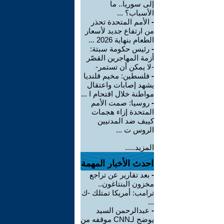
إلى سوريا.. ما
الأسباب؟ ...
-
الأمم المتحدة تحذر
من ارتفاع جديد لأسعار
الطعام بنهاية 2026 ...
-
رئيس حكومة سبتة:
أزمة المهاجرين القصّر
-لا يمكن أن تستمر-
-
فلسطين: مخيم قلنديا
يشهد إصابات واعتقال
مواطنة خلال اقتحام ا ...
-
روسيا: صمت الأمم
المتحدة إزاء هجمات
كييف ضد المدنيين
الروس ت ...
المزيد.....
احدث الأخبار المهمة
-
بعد تقارير عن تراجع
مخزون البنتاغون..
ترامب: أمريكا تمتلك -ك
...
-
عبدالرحمن السيد
يوضح لـCNN موقفه من