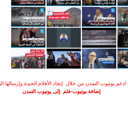
ادعم يوتيوب التمدن من خلال إيجاد الأفلام الجيدة وإرسالها الين
إضافة يوتيوب-فلم إلى يوتيوب التمدن