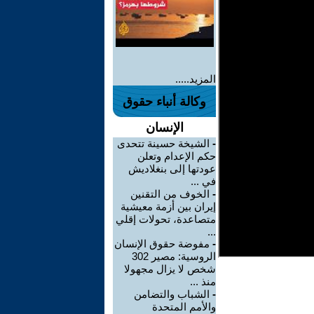
المزيد.....
وكالة أنباء حقوق
الإنسان
-
الشيخة حسينة تتحدى
حكم الإعدام وتعلن
عودتها إلى بنغلاديش
في ...
-
الخوف من التقنين
إيران بين أزمة معيشية
متصاعدة، تحولات إقلي
...
-
مفوضة حقوق الإنسان
الروسية: مصير 302
شخص لا يزال مجهولا
منذ ...
-
الشباب والتضامن
والأمم المتحدة