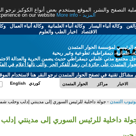
ة التصفح والنشر، الموقع يستخدم بعض أنواع الكوكيز نرجو النق
More info - المزيد
experience on our website
الفن
-
وكالة أنباء اليسار
-
وكالة أنباء العلمانية
-
وكالة أنباء العمال
-
وكا
الاقتصاد
-
اخبار الطب والعلوم
 الرئيسي لمؤسسة الحوار المتمدن
، علمانية، ديمقراطية، تطوعية وغير ربحية
ل مجتمع مدني علماني ديمقراطي حديث يضمن الحرية والعدالة الاجتم
حوار المتمدن على جائزة ابن رشد للفكر الحر والتى نالها أعلام في الفك
م مشاكل تقنية في تصفح الحوار المتمدن نرجو النقر هنا لاستخدام الموقع
كوردي
English
الاخبار
مراكز
الحوار المتمدن
وتيوب التمدن
- جولة داخلية للرئيس السوري إلى مدينتي إدلب وحلب شم
جولة داخلية للرئيس السوري إلى مدينتي إدل
زحين