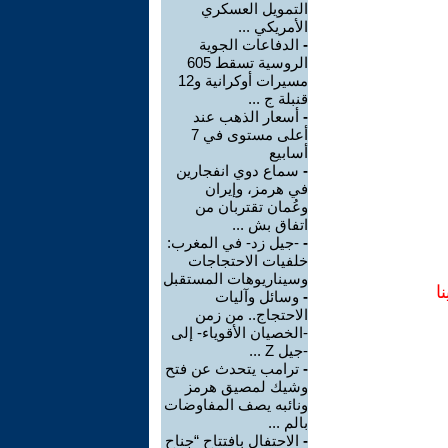
التمويل العسكري
الأمريكي ...
-
الدفاعات الجوية
الروسية تسقط 605
مسيرات أوكرانية و12
قنبلة ج ...
-
أسعار الذهب عند
أعلى مستوى في 7
أسابيع
-
سماع دوي انفجارين
في هرمز، وإيران
وعُمان تقتربان من
اتفاق بش ...
-
-جيل زد- في المغرب:
خلفيات الاحتجاجات
وسيناريوهات المستقبل
ا
-
وسائل وآليات
الاحتجاج.. من زمن
-الخصيان الأقوياء- إلى
-جيل Z ...
-
ترامب يتحدث عن فتح
وشيك لمصيق هرمز
ونائبه يصف المفاوضات
بالم ...
-
الاحتفال بافتتاح “جناح