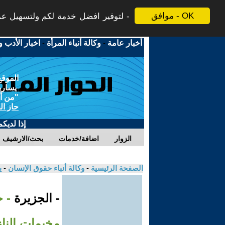
موافق - OK
لتوفير افضل خدمة لكم ولتسهيل عملي
أخبار عامة
-
وكالة أنباء المرأة
-
اخبار الأدب و
الموقع
يسارية
"من أج
حاز ال
إذا لديك
الزوار
اضافة/خدمات
بحث/الارشيف
الصفحة الرئيسية
-
وكالة أنباء حقوق الإنسان
-
ي
- الجزيرة
- 
مخيمات النا