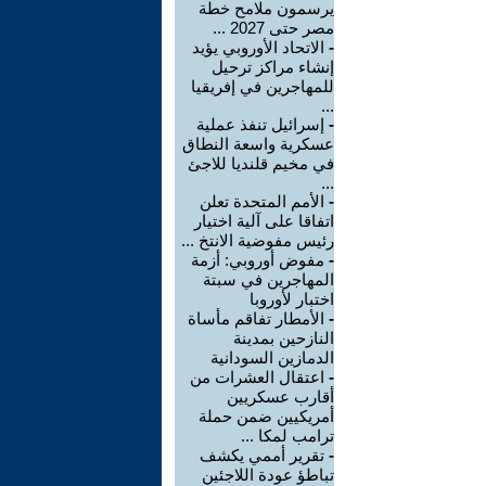
يرسمون ملامح خطة
مصر حتى 2027 ...
-
الاتحاد الأوروبي يؤيد
إنشاء مراكز ترحيل
للمهاجرين في إفريقيا
...
-
إسرائيل تنفذ عملية
عسكرية واسعة النطاق
في مخيم قلنديا للاجئ
...
-
الأمم المتحدة تعلن
اتفاقا على آلية اختيار
رئيس مفوضية الانتخ ...
-
مفوض أوروبي: أزمة
المهاجرين في سبتة
اختبار لأوروبا
-
الأمطار تفاقم مأساة
النازحين بمدينة
الدمازين السودانية
-
اعتقال العشرات من
أقارب عسكريين
أمريكيين ضمن حملة
ترامب لمكا ...
-
تقرير أممي يكشف
تباطؤ عودة اللاجئين