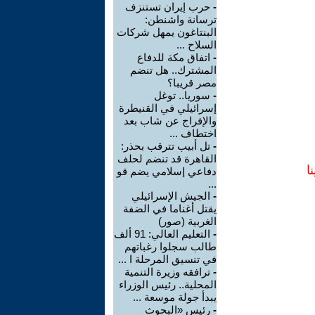
-
حرب إيران تستنزف
ترسانة واشنطن:
البنتاغون يمهل شركات
السلاح ...
-
اتفاق مكة للدفاع
المشترك.. هل تنضم
مصر قريبا؟
-
سوريا.. توغل
إسرائيلي في القنيطرة
والإفراج عن شاب بعد
اختطاف ...
-
تل أبيب تترقب بحذر:
القاهرة قد تنضم لحلف
ا
دفاعي إسلامي يضم قو
...
-
الجيش الإسرائيلي
يقتل أغناما في الضفة
الغربية (صور)
-
التعليم العالي: 91 ألف
طالب سجلوا رغباتهم
في تنسيق المرحلة ا ...
-
ترافقه وزيرة التنمية
المحلية.. رئيس الوزراء
يبدأ جولة موسعة ...
-
رئيس «البحوث