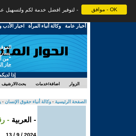
موافق - OK
لتوفير افضل خدمة لكم ولتسهيل عملي
أخبار عامة
-
وكالة أنباء المرأة
-
اخبار الأدب و
الموقع
يسارية
"من أج
حاز ال
إذا لديك
الزوار
اضافة/خدمات
بحث/الارشيف
الصفحة الرئيسية
-
وكالة أنباء حقوق الإنسان
-
ي
- العربية
- رق
2024 / 9 / 13