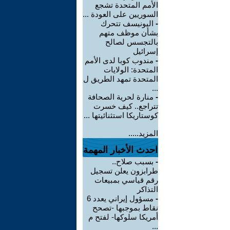
الأمم المتحدة تشجع
السوريين على العودة ...
-
اليونيسف تتحرك
بشأن موظف متهم
بالتجسس لصالح
إسرائيل
-
مندوب كوبا لدى الأمم
المتحدة: الولايات
المتحدة تمهد الطريق ل
...
-
منارة لحرية الصحافة
تتراجع.. كيف خسرت
كوستاريكا استثنائيتها ...
المزيد.....
احدث الأخبار المهمة
-
بسبب صلاح..
طرابزون يعلن تسجيل
رقم قياسي بمبيعات
التذاكر
-
مسؤول إيراني يعدد 6
نقاط بموجبها -تصحح
أمريكا سلوكها- لفتح م
...