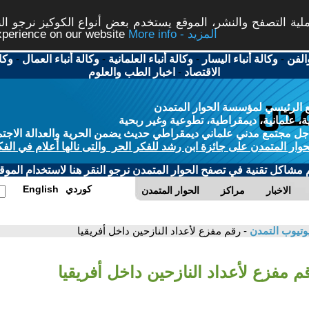
ة التصفح والنشر، الموقع يستخدم بعض أنواع الكوكيز نرجو النق
More info - المزيد
experience on our website
الفن
-
وكالة أنباء اليسار
-
وكالة أنباء العلمانية
-
وكالة أنباء العمال
-
وكا
الاقتصاد
-
اخبار الطب والعلوم
 الرئيسي لمؤسسة الحوار المتمدن
، علمانية، ديمقراطية، تطوعية وغير ربحية
ل مجتمع مدني علماني ديمقراطي حديث يضمن الحرية والعدالة الاجتم
حوار المتمدن على جائزة ابن رشد للفكر الحر والتى نالها أعلام في الفك
م مشاكل تقنية في تصفح الحوار المتمدن نرجو النقر هنا لاستخدام الموقع
كوردي
English
الاخبار
مراكز
الحوار المتمدن
وتيوب التمدن
- رقم مفزع لأعداد النازحين داخل أفريقيا
م مفزع لأعداد النازحين داخل أفريقيا