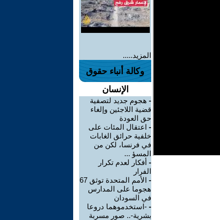
المزيد.....
وكالة أنباء حقوق
الإنسان
-
هجوم جديد لتصفية
قضية اللاجئين وإلغاء
حق العودة
-
اعتقال المئات على
خلفية حرائق الغابات
في فرنسا، لكن من
المسؤ ...
-
أفكار لعدم تكرار
الفرار
-
الأمم المتحدة توثق 67
هجوما على المدارس
في السودان
-
-استخدموهما دروعا
بشرية-.. صور مسربة