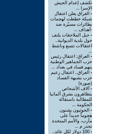
تكشف إعدام الجيش
الإسرا ...
-
العراق يعلن اعتقال
شبكة خططت لهجمات
بطائرات مسيّرة ضد
-أهداف ...
-
حبل الملاحقات يلتف
حول بلدية الديوانية..
اعتقالات تتسع وناشط
...
-
العراق: اعتقال رئيس
حزب الجماهير الوطنية
بتهم فساد في بغداد ...
-
العراق.. اعتقال زعيم
حزب بشبهة الفساد
(صورة)
-
آلاف الأشخاص
يتظاهرون بشرق ألمانيا
للمطالبة باستقالة
الحكومة ...
-
الحوثيون يشنون
هجوماً جديداً على
مأرب، والأمم المتحدة
تحذر م ...
-
100 دولار لكل عائد..