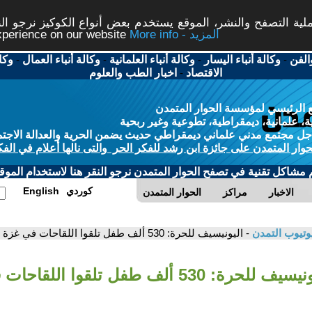
ة التصفح والنشر، الموقع يستخدم بعض أنواع الكوكيز نرجو النق
More info - المزيد
experience on our website
الفن
-
وكالة أنباء اليسار
-
وكالة أنباء العلمانية
-
وكالة أنباء العمال
-
وكا
الاقتصاد
-
اخبار الطب والعلوم
 الرئيسي لمؤسسة الحوار المتمدن
، علمانية، ديمقراطية، تطوعية وغير ربحية
ل مجتمع مدني علماني ديمقراطي حديث يضمن الحرية والعدالة الاجتم
حوار المتمدن على جائزة ابن رشد للفكر الحر والتى نالها أعلام في الفك
م مشاكل تقنية في تصفح الحوار المتمدن نرجو النقر هنا لاستخدام الموقع
كوردي
English
الاخبار
مراكز
الحوار المتمدن
وتيوب التمدن
- اليونيسيف للحرة: 530 ألف طفل تلقوا اللقاحات في غزة
 للحرة: 530 ألف طفل تلقوا اللقاحات في غزة