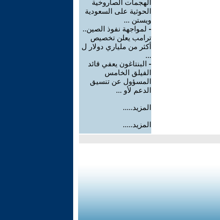
الهجمات الصاروخية
الحوثية على السعودية
ويستن ...
-
لمواجهة نفوذ الصين..
ترامب يعلن تخصيص
أكثر من ملياري دولار ل
...
-
البنتاغون يعفي قائد
الفيلق الخامس
المسؤول عن تنسيق
الدعم لأو ...
المزيد.....
المزيد.....