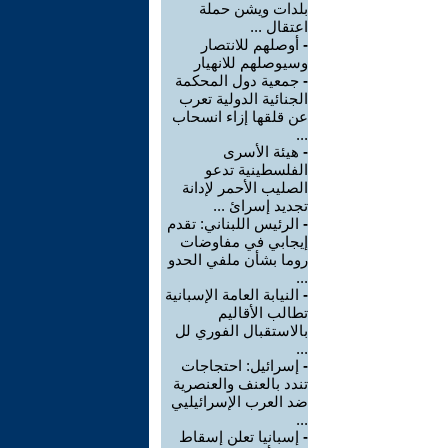
بلدات ويشن حملة
اعتقال ...
-
أوصلهم للانتصار
وسيوصلهم للانهيار
-
جمعية دول المحكمة
الجنائية الدولية تعرب
عن قلقها إزاء انسحاب
...
-
هيئة الأسرى
الفلسطينية تدعو
الصليب الأحمر لإدانة
تجديد إسرائ ...
-
الرئيس اللبناني: تقدم
إيجابي في مفاوضات
روما بشأن ملفي الحدو
...
-
النيابة العامة الإسبانية
تطالب الأقاليم
بالاستقبال الفوري لل
...
-
إسرائيل: احتجاجات
تندد بالعنف والعنصرية
ضد العرب الإسرائيليي
...
-
إسبانيا تعلن إسقاط