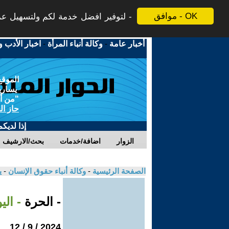
موافق - OK
لتوفير افضل خدمة لكم ولتسهيل عملي
أخبار عامة
-
وكالة أنباء المرأة
-
اخبار الأدب و
الموقع
يسارية
"من أج
حاز ال
إذا لديك
الزوار
اضافة/خدمات
بحث/الارشيف
الصفحة الرئيسية
-
وكالة أنباء حقوق الإنسان
-
ي
- الحرة
- اليونيسيف
2024 / 9 / 12