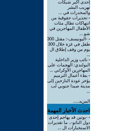
إحدى أكبر شبكات
تهريب البشر
والمخدرات في ...
-
تحذيرات حقوقية من
انتهاكات تطال مئات
الأطفال المهاجرين في
شو ...
-
-اليونيسف-: مقتل 300
طفل في غزة خلال 300
يوم من وقف إطلاق ال
...
-
نائب وزير الداخلية
البولندي: الهجمات على
المهاجرين الأوكراني ...
-
بطء أعمال الترميم
يؤخر عودة النازحين إلى
مدينة صيدا جنوبي لب
...
المزيد.....
احدث الأخبار المهمة
-
-بوتين قد يهاجم إحدى
دول الناتو-.. ما تقديرات
الاستخبارات ال ...