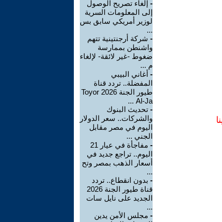
-
إلغاء تصريح الوصول
إلى المعلومات السرية
لوزير أمريكي سابق بس
...
-
شركة أرجنتينية تتهم
واشنطن بممارسة
ضغوط -غير لائقة- لإلغاء
م ...
-
أغاني البيبي
المفضلة.. تردد قناة
طيور الجنة 2026 Toyor
Al-Ja ...
-
تحديث البنوك
والشركات.. سعر الدولار
ا
اليوم في مصر مقابل
الجني ...
-
مفاجأة في عيار 21
اليوم.. تراجع جديد في
أسعار الذهب بمصر وتح
...
-
بدون انقطاع.. تردد
قناة طيور الجنة 2026
الجديد على نايل سات
...
-
مجلس الأمن يدين