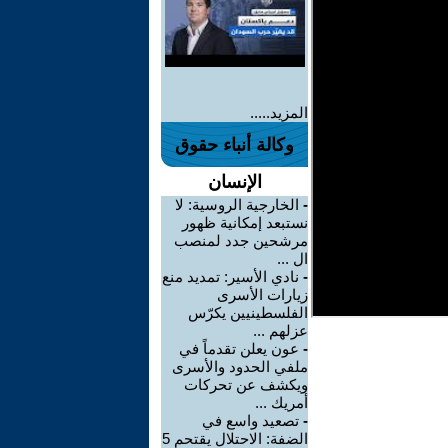
المزيد.....
وكالة أنباء حقوق
الإنسان
-
الخارجية الروسية: لا
نستبعد إمكانية ظهور
مرشحين جدد لمنصب
ال ...
-
نادي الأسير: تمديد منع
زيارات الأسرى
الفلسطينيين يكرّس
عزلهم ...
-
عون يعلن تقدماً في
ملفي الحدود والأسرى
ويكشف عن تحركات
أمريك ...
-
تصعيد واسع في
الضفة: الاحتلال يقتحم 5