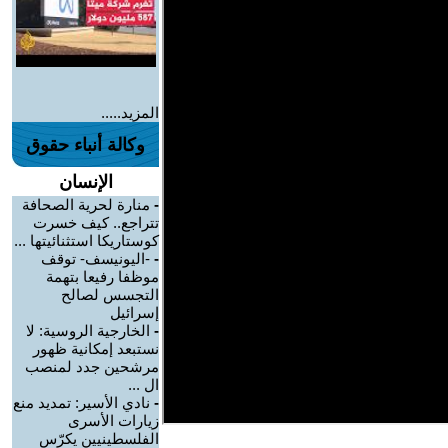
المزيد.....
وكالة أنباء حقوق
الإنسان
-
منارة لحرية الصحافة
تتراجع.. كيف خسرت
كوستاريكا استثنائيتها ...
-
-اليونيسف- توقف
موظفا رفيعا بتهمة
التجسس لصالح
إسرائيل
-
الخارجية الروسية: لا
نستبعد إمكانية ظهور
مرشحين جدد لمنصب
ال ...
-
نادي الأسير: تمديد منع
زيارات الأسرى
الفلسطينيين يكرّس