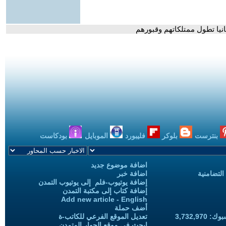
نيا تطول ممتلكاتهم وقبورهم
بنترست
بلوكر
فليبورد
الموبايل
بودكاست
اضافة موضوع جديد
التضامنية
اضافة خبر
إضافة يوتيوب-فلم إلى يوتيوب التمدن
إضافة كتاب إلى مكتبة التمدن
Add new article - English
أضف حملة
3,732,97
تعديل الموقع الفرعي للكاتب-ة
ابحث في موقع الحوار المتمدن