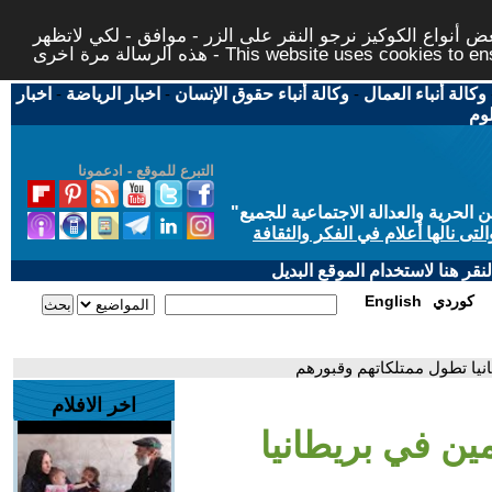
 أنواع الكوكيز نرجو النقر على الزر - موافق - لكي لاتظهر
This website uses cookies to ensure you ge
وكالة أنباء العمال
-
وكالة أنباء حقوق الإنسان
-
اخبار الرياضة
-
اخبار
لوم
التبرع للموقع - ادعمونا
حرية والعدالة الاجتماعية للجميع
"
تى نالها أعلام في الفكر والثقافة
قر هنا لاستخدام الموقع البديل
كوردي
English
نيا تطول ممتلكاتهم وقبورهم
اخر الافلام
ين في بريطانيا