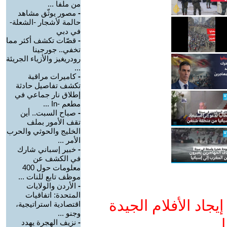
من ملفا ...
-
مصور يوثّق مشاهد
حالمة لأشجار -الشعلة-
في دبي
-
قصّات تكشف أكثر مما
تخفي.. جورجينا
رودريغيز والأزياء الجريئة
...
-
كاميرات مراقبة
تكشف تفاصيل حادثة
إطلاق نار جماعي في
مطعم -In ...
-
صباح السبت.. أين
تقف الأمور بملف
الخليج والحوثي والحرب
الأمر ...
-
خبير إسباني شارك
في الكشف عن
معلومات حول 400
موظف تابع للنات ...
-
الأردن والولايات
المتحدة: اتفاقيات
جاد الأفلام الجيدة
اقتصادية استراتيجية،
وجنو ...
ا
-
نزيف الهجرة يهدد