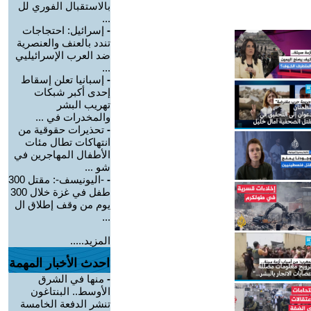
بالاستقبال الفوري لل
...
-
إسرائيل: احتجاجات
تندد بالعنف والعنصرية
ضد العرب الإسرائيليي
...
-
إسبانيا تعلن إسقاط
إحدى أكبر شبكات
تهريب البشر
والمخدرات في ...
-
تحذيرات حقوقية من
انتهاكات تطال مئات
الأطفال المهاجرين في
شو ...
-
-اليونيسف-: مقتل 300
طفل في غزة خلال 300
يوم من وقف إطلاق ال
...
المزيد.....
احدث الأخبار المهمة
-
منها في الشرق
الأوسط.. البنتاغون
تنشر الدفعة الخامسة