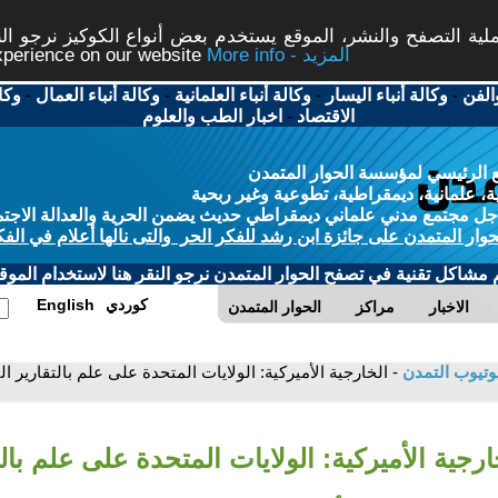
ة التصفح والنشر، الموقع يستخدم بعض أنواع الكوكيز نرجو النق
More info - المزيد
experience on our website
الفن
-
وكالة أنباء اليسار
-
وكالة أنباء العلمانية
-
وكالة أنباء العمال
-
وكا
الاقتصاد
-
اخبار الطب والعلوم
 الرئيسي لمؤسسة الحوار المتمدن
، علمانية، ديمقراطية، تطوعية وغير ربحية
ل مجتمع مدني علماني ديمقراطي حديث يضمن الحرية والعدالة الاجتم
حوار المتمدن على جائزة ابن رشد للفكر الحر والتى نالها أعلام في الفك
م مشاكل تقنية في تصفح الحوار المتمدن نرجو النقر هنا لاستخدام الموقع
كوردي
English
الاخبار
مراكز
الحوار المتمدن
وتيوب التمدن
- الخارجية الأميركية: الولايات المتحدة على علم بالتقاري
ارجية الأميركية: الولايات المتحدة على علم بالت