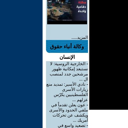
المزيد.....
وكالة أنباء حقوق
الإنسان
-
الخارجية الروسية: لا
نستبعد إمكانية ظهور
مرشحين جدد لمنصب
ال ...
-
نادي الأسير: تمديد منع
زيارات الأسرى
الفلسطينيين يكرّس
عزلهم ...
-
عون يعلن تقدماً في
ملفي الحدود والأسرى
ويكشف عن تحركات
أمريك ...
-
تصعيد واسع في