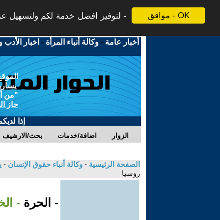
موافق - OK
لتوفير افضل خدمة لكم ولتسهيل عملي
أخبار عامة
-
وكالة أنباء المرأة
-
اخبار الأدب و
الموقع
يسارية
"من أج
حاز ال
إذا لديك
الزوار
اضافة/خدمات
بحث/الارشيف
الصفحة الرئيسية
-
وكالة أنباء حقوق الإنسان
-
ي
روسيا
- الحرة
- الخ