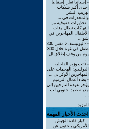
-
إسبانيا تعلن إسقاط
إحدى أكبر شبكات
تهريب البشر
والمخدرات في ...
-
تحذيرات حقوقية من
انتهاكات تطال مئات
الأطفال المهاجرين في
شو ...
-
-اليونيسف-: مقتل 300
طفل في غزة خلال 300
يوم من وقف إطلاق ال
...
-
نائب وزير الداخلية
البولندي: الهجمات على
المهاجرين الأوكراني ...
-
بطء أعمال الترميم
يؤخر عودة النازحين إلى
مدينة صيدا جنوبي لب
...
المزيد.....
احدث الأخبار المهمة
-
-كبار قادة الجيش
الأمريكي يبحثون عن