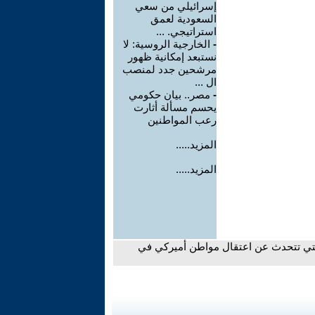
إسرائيلي من سعي
السعودية لعمق
استراتيجي. ...
-
الخارجية الروسية: لا
نستبعد إمكانية ظهور
مرشحين جدد لمنصب
ال ...
-
مصر.. بيان حكومي
يحسم مسألة أثارت
رعب المواطنين
المزيد.....
المزيد.....
ر التي تتحدث عن اعتقال مواطن أميركي في