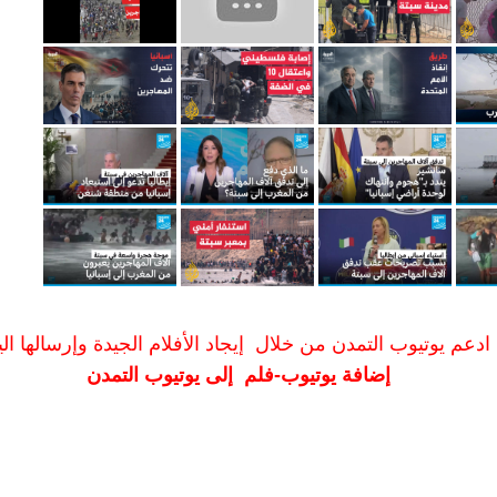
ادعم يوتيوب التمدن من خلال إيجاد الأفلام الجيدة وإرسالها الين
إضافة يوتيوب-فلم إلى يوتيوب التمدن