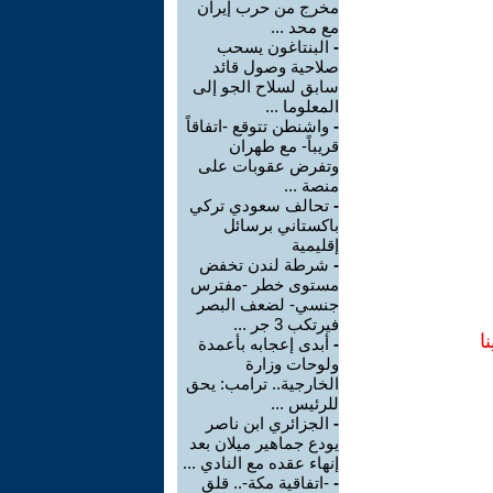
مخرج من حرب إيران
مع محد ...
-
البنتاغون يسحب
صلاحية وصول قائد
سابق لسلاح الجو إلى
المعلوما ...
-
واشنطن تتوقع -اتفاقاً
قريباً- مع طهران
وتفرض عقوبات على
منصة ...
-
تحالف سعودي تركي
باكستاني برسائل
إقليمية
-
شرطة لندن تخفض
مستوى خطر -مفترس
جنسي- لضعف البصر
فيرتكب 3 جر ...
ا
-
أبدى إعجابه بأعمدة
ولوحات وزارة
الخارجية.. ترامب: يحق
للرئيس ...
-
الجزائري ابن ناصر
يودع جماهير ميلان بعد
إنهاء عقده مع النادي ...
-
-اتفاقية مكة-.. قلق