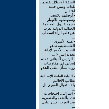
الضفة: الاحتلال يقتحم 5
بلدات ويشن حملة
اعتقال ...
-
أوصلهم للانتصار
وسيوصلهم للانهيار
-
جمعية دول المحكمة
الجنائية الدولية تعرب
عن قلقها إزاء انسحاب
...
-
هيئة الأسرى
الفلسطينية تدعو
الصليب الأحمر لإدانة
تجديد إسرائ ...
-
الرئيس اللبناني: تقدم
إيجابي في مفاوضات
روما بشأن ملفي الحدو
...
-
النيابة العامة الإسبانية
تطالب الأقاليم
بالاستقبال الفوري لل
...
-
إسرائيل: احتجاجات
تندد بالعنف والعنصرية
ضد العرب الإسرائيليي
...