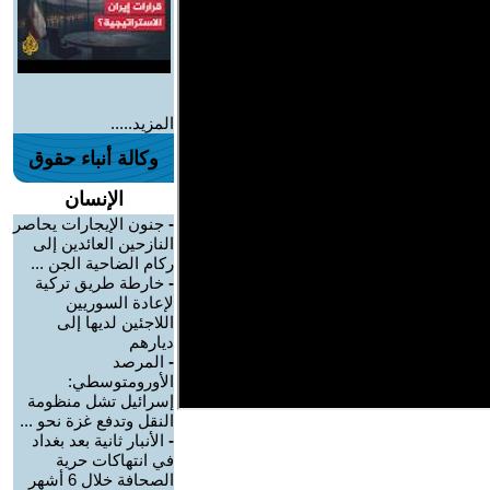
المزيد.....
وكالة أنباء حقوق
الإنسان
-
جنون الإيجارات يحاصر
النازحين العائدين إلى
ركام الضاحية الجن ...
-
خارطة طريق تركية
لإعادة السوريين
اللاجئين لديها إلى
ديارهم
-
المرصد
الأورومتوسطي:
إسرائيل تشل منظومة
النقل وتدفع غزة نحو ...
-
الأنبار ثانية بعد بغداد
في انتهاكات حرية
الصحافة خلال 6 أشهر