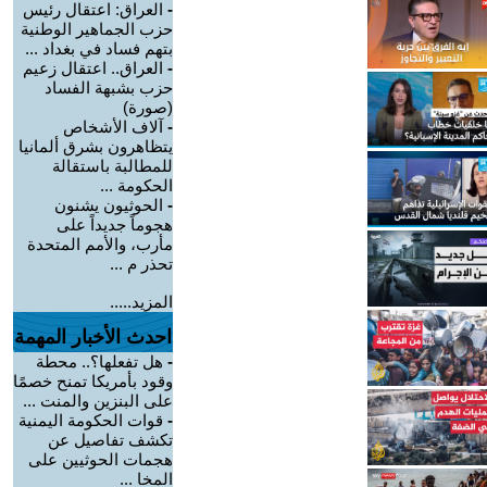
-
العراق: اعتقال رئيس
حزب الجماهير الوطنية
بتهم فساد في بغداد ...
-
العراق.. اعتقال زعيم
حزب بشبهة الفساد
(صورة)
-
آلاف الأشخاص
يتظاهرون بشرق ألمانيا
للمطالبة باستقالة
الحكومة ...
-
الحوثيون يشنون
هجوماً جديداً على
مأرب، والأمم المتحدة
تحذر م ...
المزيد.....
احدث الأخبار المهمة
-
هل تفعلها؟.. محطة
وقود بأمريكا تمنح خصمًا
على البنزين والمنت ...
-
قوات الحكومة اليمنية
تكشف تفاصيل عن
هجمات الحوثيين على
المخا ...