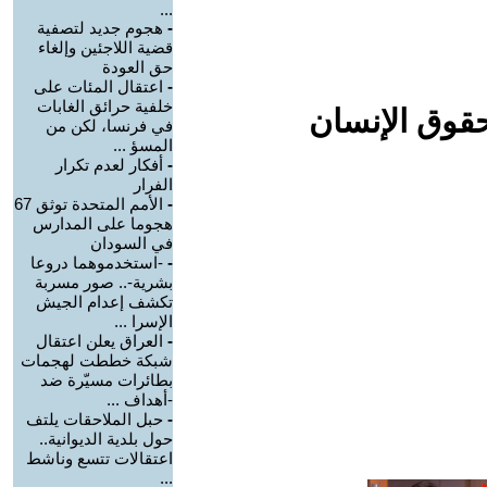
...
-
هجوم جديد لتصفية
قضية اللاجئين وإلغاء
حق العودة
-
اعتقال المئات على
خلفية حرائق الغابات
حقوق الإنسان
في فرنسا، لكن من
المسؤ ...
-
أفكار لعدم تكرار
الفرار
-
الأمم المتحدة توثق 67
هجوما على المدارس
في السودان
-
-استخدموهما دروعا
بشرية-.. صور مسربة
تكشف إعدام الجيش
الإسرا ...
-
العراق يعلن اعتقال
شبكة خططت لهجمات
بطائرات مسيّرة ضد
-أهداف ...
-
حبل الملاحقات يلتف
حول بلدية الديوانية..
اعتقالات تتسع وناشط
...