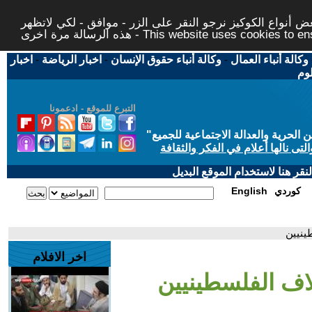
 أنواع الكوكيز نرجو النقر على الزر - موافق - لكي لاتظهر
This website uses cookies to ensure you ge
وكالة أنباء العمال
-
وكالة أنباء حقوق الإنسان
-
اخبار الرياضة
-
اخبار
لوم
التبرع للموقع - ادعمونا
حرية والعدالة الاجتماعية للجميع
"
تى نالها أعلام في الفكر والثقافة
قر هنا لاستخدام الموقع البديل
كوردي
English
ينيين
اخر الافلام
لاف الفلسطينيين