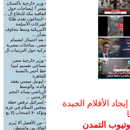
-
وزير خارجية باكستان
ينشر 7 إيضاحات حول
اتفاقية مكة للدفاع ال ...
-
البنتاغون تقدم طلبًا
لشركات الأسلحة
الأمريكية وسط مخاوف
بشأن ...
-
بعد احتمال انضمام
مصر.. مباحثات مصرية
تركية حول الترتيبات ال
...
-
وزير خارجية مصر:
مساعي تقسيم ليبيا
خط أحمر بالنسبة
للقاهرة
-
ليونيل ميسي يفقد
والده، والوسط
الرياضي يساند النجم
الأرجنتي ...
جاد الأفلام الجيدة
-
إسرائيل ترفض خطة
مجلس السلام في غزة،
ا
وتؤكد -لا انسحاب إلا بع
...
وتيوب التمدن
-
-من الأفضل ألا يُبرم
اتفاق بين واشنطن