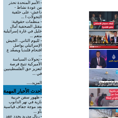
-
الأمم المتحدة تحذر
من عودة نشاط -
داعش- على خلفية
التحولات ا ...
-
منظمات حقوقية:
مقتل الصحفية آمال
خليل في غارة إسرائيلية
متعم ...
-
لليوم الثاني.. الجيش
الإسرائيلي يواصل
اقتحام قلنديا ويصعّد ع
...
-
تحولات السياسة
الأميركية تتيح فرصة
لتعزيز حق الفلسطينيين
في ...
المزيد.....
احدث الأخبار المهمة
-
ظهور سفن حربية
نازية في نهر الدانوب
بعد موجة جفاف قياسية
بأو ...
-
ريال مدريد يجدد عقد