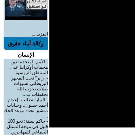
المزيد.....
وكالة أنباء حقوق
الإنسان
-
الأمم المتحدة تدين
هجمات أوكرانيا على
المناطق الروسية
-
“زاير” تحت المجهر
البريطاني لشبهات
صلات بحزب الله
تحقيقات ب ...
-
النيابة تطالب بإعدام
أحمد حسون.. وجنايات
دمشق تحدد موعد الحك
...
-
حاكم سبتة: نحو 100
قتيل في موجة التسلل
الجماعي للمهاجرين