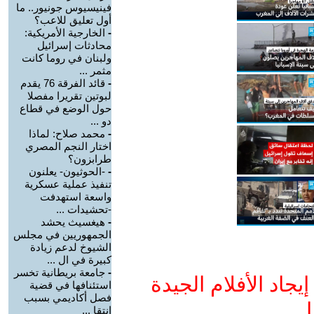
فينيسيوس جونيور.. ما
أول تعليق للاعب؟
-
الخارجية الأمريكية:
محادثات إسرائيل
ولبنان في روما كانت
مثمر ...
-
قائد الفرقة 76 يقدم
لبوتين تقريرا مفصلا
حول الوضع في قطاع
دو ...
-
محمد صلاح: لماذا
اختار النجم المصري
طرابزون؟
-
-الحوثيون- يعلنون
تنفيذ عملية عسكرية
واسعة استهدفت
-تحشيدات ...
-
هيغسيث يحشد
الجمهوريين في مجلس
الشيوخ لدعم زيادة
كبيرة في ال ...
-
جامعة بريطانية تخسر
جاد الأفلام الجيدة
استئنافها في قضية
فصل أكاديمي بسبب
ا
انتقا ...