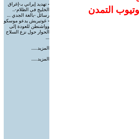
-
تهديد إيراني بـ-إغراق
وتيوب التمدن
الخليج في الظلام-..
رسائل -بالغة الجدي ...
-
غوتيريش يدعو موسكو
وواشنطن للعودة إلى
الحوار حول نزع السلاح
...
المزيد.....
المزيد.....