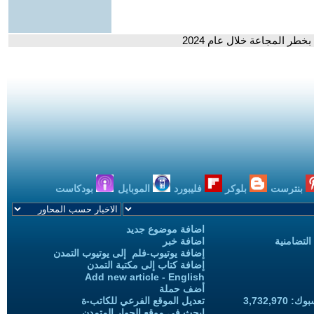
بنترست
بلوكر
فليبورد
الموبايل
بودكاست
اضافة موضوع جديد
التضامنية
اضافة خبر
إضافة يوتيوب-فلم إلى يوتيوب التمدن
إضافة كتاب إلى مكتبة التمدن
Add new article - English
أضف حملة
3,732,97
تعديل الموقع الفرعي للكاتب-ة
ابحث في موقع الحوار المتمدن