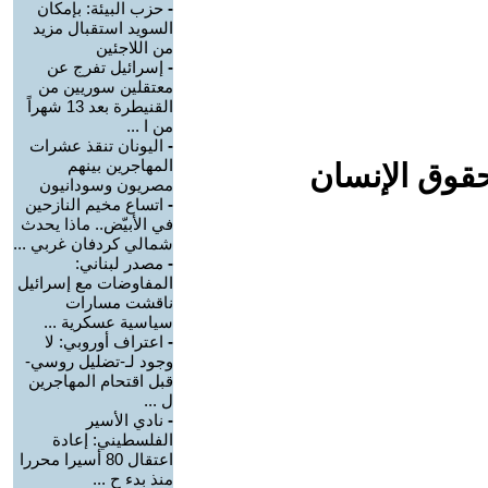
-
حزب البيئة: بإمكان
السويد استقبال مزيد
من اللاجئين
-
إسرائيل تفرج عن
معتقلين سوريين من
القنيطرة بعد 13 شهراً
من ا ...
-
اليونان تنقذ عشرات
المهاجرين بينهم
حقوق الإنسان
مصريون وسودانيون
-
اتساع مخيم النازحين
في الأبيّض.. ماذا يحدث
شمالي كردفان غربي ...
-
مصدر لبناني:
المفاوضات مع إسرائيل
ناقشت مسارات
سياسية عسكرية ...
-
اعتراف أوروبي: لا
وجود لـ-تضليل روسي-
قبل اقتحام المهاجرين
ل ...
-
نادي الأسير
الفلسطيني: إعادة
اعتقال 80 أسيرا محررا
منذ بدء ح ...