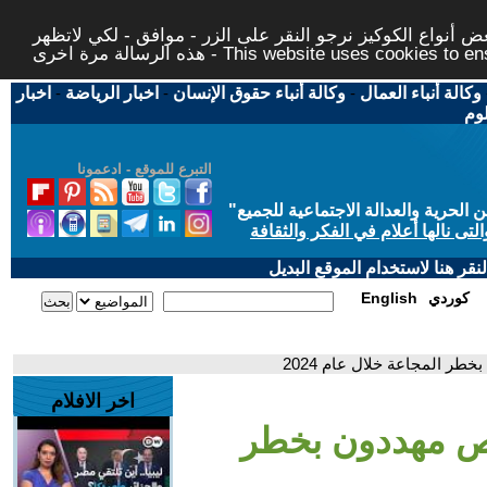
 أنواع الكوكيز نرجو النقر على الزر - موافق - لكي لاتظهر
This website uses cookies to ensure you ge
وكالة أنباء العمال
-
وكالة أنباء حقوق الإنسان
-
اخبار الرياضة
-
اخبار
لوم
التبرع للموقع - ادعمونا
حرية والعدالة الاجتماعية للجميع
"
تى نالها أعلام في الفكر والثقافة
قر هنا لاستخدام الموقع البديل
كوردي
English
اخر الافلام
ليون شخص مهددون بخطر