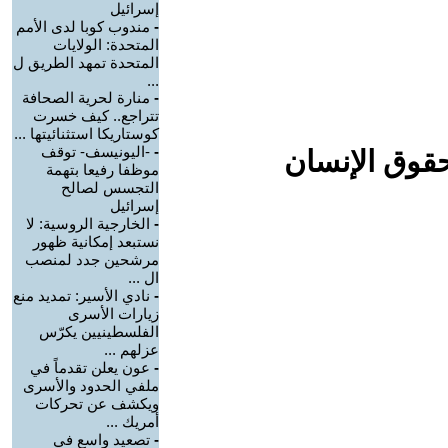
إسرائيل
-
مندوب كوبا لدى الأمم
المتحدة: الولايات
المتحدة تمهد الطريق ل
...
-
منارة لحرية الصحافة
تتراجع.. كيف خسرت
كوستاريكا استثنائيتها ...
-
-اليونيسف- توقف
حقوق الإنسان
موظفا رفيعا بتهمة
التجسس لصالح
إسرائيل
-
الخارجية الروسية: لا
نستبعد إمكانية ظهور
مرشحين جدد لمنصب
ال ...
-
نادي الأسير: تمديد منع
زيارات الأسرى
الفلسطينيين يكرّس
عزلهم ...
-
عون يعلن تقدماً في
ملفي الحدود والأسرى
ويكشف عن تحركات
أمريك ...
-
تصعيد واسع في