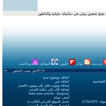
فتح تحقيق دولي في -مأساة- مليلية والناظور
بنترست
بلوكر
فليبورد
الموبايل
بودكاست
اضافة موضوع جديد
التضامنية
اضافة خبر
إضافة يوتيوب-فلم إلى يوتيوب التمدن
إضافة كتاب إلى مكتبة التمدن
Add new article - English
أضف حملة
3,732,97
تعديل الموقع الفرعي للكاتب-ة
ابحث في موقع الحوار المتمدن