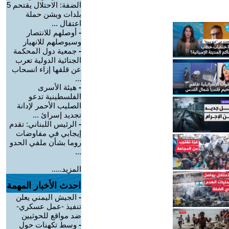
الضفة: الاحتلال يقتحم 5
بلدات ويشن حملة
اعتقال ...
-
أوصلهم للانتصار
وسيوصلهم للانهيار
-
جمعية دول المحكمة
الجنائية الدولية تعرب
عن قلقها إزاء انسحاب
...
-
هيئة الأسرى
الفلسطينية تدعو
الصليب الأحمر لإدانة
تجديد إسرائ ...
-
الرئيس اللبناني: تقدم
إيجابي في مفاوضات
روما بشأن ملفي الحدو
...
المزيد.....
احدث الأخبار المهمة
-
الجيش اليمني يعلن
تنفيذ -عمل عسكري-
ضد مواقع للحوثيين
-
وسط تكهنات حول