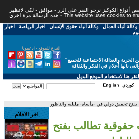
 أنواع الكوكيز نرجو النقر على الزر - موافق - لكي لاتظهر
This website uses cookies to ensure you ge
وكالة أنباء العمال
-
وكالة أنباء حقوق الإنسان
-
اخبار الرياضة
-
اخبار
لوم
التبرع للموقع - ادعمونا
حرية والعدالة الاجتماعية للجميع
"
تى نالها أعلام في الفكر والثقافة
قر هنا لاستخدام الموقع البديل
كوردي
English
فتح تحقيق دولي في -مأساة- مليلية والناظور
اخر الافلام
حقوقية تطالب بفتح