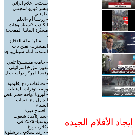
صحته.. إعلام إيراني
ينشر فيديو لمجتبى
خامنئي ...
-
روسيا أم -العَلَم
الكاذب-؟سيناريوهات
مسيّرة ألمانيا المفخخة
...
-
-اتفاقية مكة للدفاع
المشترك- تفتح باب
المندب أمام سيناريو جد
...
-
جامعة مينيسوتا تلغي
تعيين مؤرخ إسرائيلي
رئيسا لمركز دراسات ل
...
-
تحالفات ردع إقليمية
وسط توترات المنطقة
-
أوروبا تواجه خطر نقص
الديزل مع اقتراب
الشتاء
-
افتتاح دورة
-سبارتاكياد شعوب
جاد الأفلام الجيدة
روسيا- 2026 في
يكاترينبورغ
ا
-
-ارقد بسلام-.. برشلونة