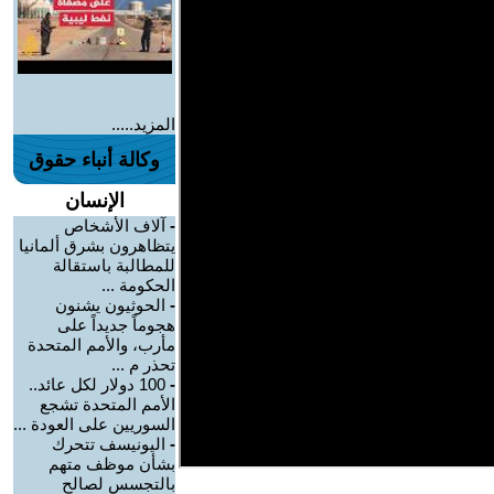
المزيد.....
وكالة أنباء حقوق
الإنسان
-
آلاف الأشخاص
يتظاهرون بشرق ألمانيا
للمطالبة باستقالة
الحكومة ...
-
الحوثيون يشنون
هجوماً جديداً على
مأرب، والأمم المتحدة
تحذر م ...
-
100 دولار لكل عائد..
الأمم المتحدة تشجع
السوريين على العودة ...
-
اليونيسف تتحرك
بشأن موظف متهم
بالتجسس لصالح