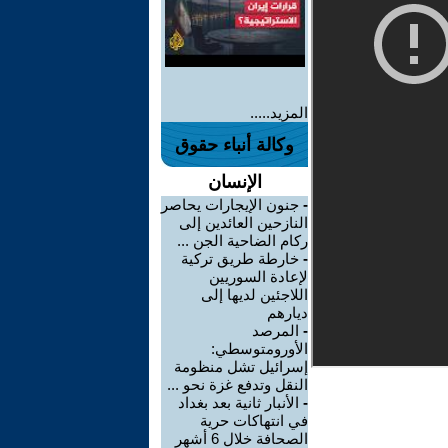
المزيد.....
وكالة أنباء حقوق
الإنسان
-
جنون الإيجارات يحاصر
النازحين العائدين إلى
ركام الضاحية الجن ...
-
خارطة طريق تركية
لإعادة السوريين
اللاجئين لديها إلى
ديارهم
-
المرصد
الأورومتوسطي:
إسرائيل تشل منظومة
النقل وتدفع غزة نحو ...
-
الأنبار ثانية بعد بغداد
في انتهاكات حرية
الصحافة خلال 6 أشهر