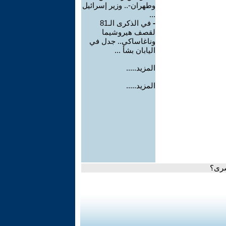
وطهران-.. وزير إسرائيل
...
-
في الذكرى الـ81
لقصف هيروشيما
وناغاساكي.. جدل في
اليابان بشأ ...
المزيد.....
المزيد.....
سرى؟