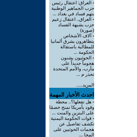
-
العراق: اعتقال رئيس
حزب الجماهير الوطنية
بتهم فساد في بغداد ...
-
العراق.. اعتقال زعيم
حزب بشبهة الفساد
(صورة)
-
آلاف الأشخاص
يتظاهرون بشرق ألمانيا
للمطالبة باستقالة
الحكومة ...
-
الحوثيون يشنون
هجوماً جديداً على
مأرب، والأمم المتحدة
تحذر م ...
المزيد.....
احدث الأخبار المهمة
-
هل تفعلها؟.. محطة
وقود بأمريكا تمنح خصمًا
على البنزين والمنت ...
-
قوات الحكومة اليمنية
تكشف تفاصيل عن
هجمات الحوثيين على
المخا ...