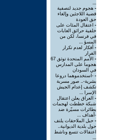
...
-
هجوم جديد لتصفية
قضية اللاجئين وإلغاء
حق العودة
-
اعتقال المئات على
خلفية حرائق الغابات
في فرنسا، لكن من
المسؤ ...
-
أفكار لعدم تكرار
الفرار
-
الأمم المتحدة توثق 67
هجوما على المدارس
في السودان
-
-استخدموهما دروعا
بشرية-.. صور مسربة
تكشف إعدام الجيش
الإسرا ...
-
العراق يعلن اعتقال
شبكة خططت لهجمات
بطائرات مسيّرة ضد
-أهداف ...
-
حبل الملاحقات يلتف
حول بلدية الديوانية..
اعتقالات تتسع وناشط
...