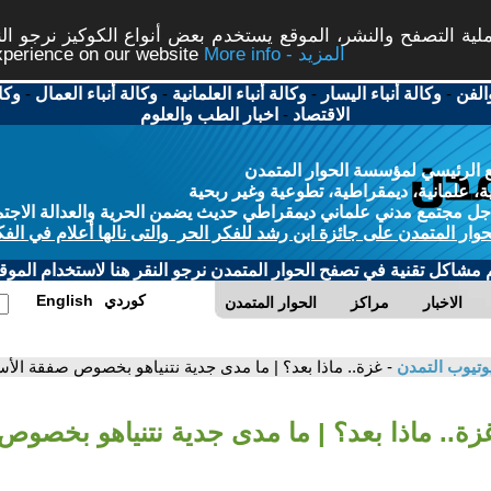
ة التصفح والنشر، الموقع يستخدم بعض أنواع الكوكيز نرجو النق
More info - المزيد
experience on our website
الفن
-
وكالة أنباء اليسار
-
وكالة أنباء العلمانية
-
وكالة أنباء العمال
-
وكا
الاقتصاد
-
اخبار الطب والعلوم
 الرئيسي لمؤسسة الحوار المتمدن
، علمانية، ديمقراطية، تطوعية وغير ربحية
ل مجتمع مدني علماني ديمقراطي حديث يضمن الحرية والعدالة الاجتم
حوار المتمدن على جائزة ابن رشد للفكر الحر والتى نالها أعلام في الفك
م مشاكل تقنية في تصفح الحوار المتمدن نرجو النقر هنا لاستخدام الموقع
كوردي
English
الاخبار
مراكز
الحوار المتمدن
وتيوب التمدن
- غزة.. ماذا بعد؟ | ما مدى جدية نتنياهو بخصوص صفقة الأ
غزة.. ماذا بعد؟ | ما مدى جدية نتنياهو بخصو