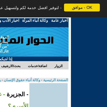
موافق - OK
لتوفير افضل خدمة لكم ولتسهيل عملي
أخبار عامة
-
وكالة أنباء المرأة
-
اخبار الأدب و
الموقع
يسارية
"من أج
حاز ال
إذا لديك
الزوار
اضافة/خدمات
بحث/الارشيف
الصفحة الرئيسية
-
وكالة أنباء حقوق الإنسان
-
ي
- الجزيرة
- 
الأسرى؟