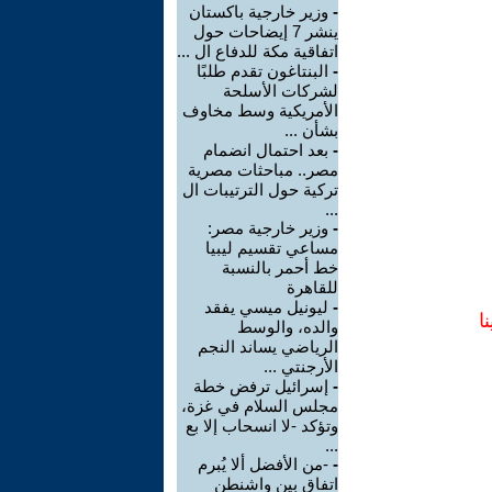
-
وزير خارجية باكستان
ينشر 7 إيضاحات حول
اتفاقية مكة للدفاع ال ...
-
البنتاغون تقدم طلبًا
لشركات الأسلحة
الأمريكية وسط مخاوف
بشأن ...
-
بعد احتمال انضمام
مصر.. مباحثات مصرية
تركية حول الترتيبات ال
...
-
وزير خارجية مصر:
مساعي تقسيم ليبيا
خط أحمر بالنسبة
للقاهرة
-
ليونيل ميسي يفقد
ا
والده، والوسط
الرياضي يساند النجم
الأرجنتي ...
-
إسرائيل ترفض خطة
مجلس السلام في غزة،
وتؤكد -لا انسحاب إلا بع
...
-
-من الأفضل ألا يُبرم
اتفاق بين واشنطن