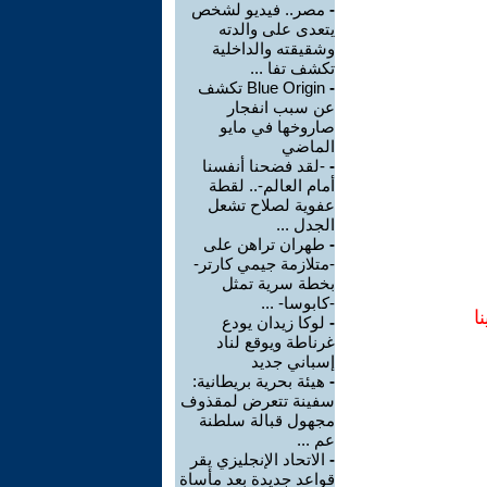
-
مصر.. فيديو لشخص
يتعدى على والدته
وشقيقته والداخلية
تكشف تفا ...
-
Blue Origin تكشف
عن سبب انفجار
صاروخها في مايو
الماضي
-
-لقد فضحنا أنفسنا
أمام العالم-.. لقطة
عفوية لصلاح تشعل
الجدل ...
-
طهران تراهن على
-متلازمة جيمي كارتر-
بخطة سرية تمثل
-كابوسا- ...
ا
-
لوكا زيدان يودع
غرناطة ويوقع لناد
إسباني جديد
-
هيئة بحرية بريطانية:
سفينة تتعرض لمقذوف
مجهول قبالة سلطنة
عم ...
-
الاتحاد الإنجليزي يقر
قواعد جديدة بعد مأساة