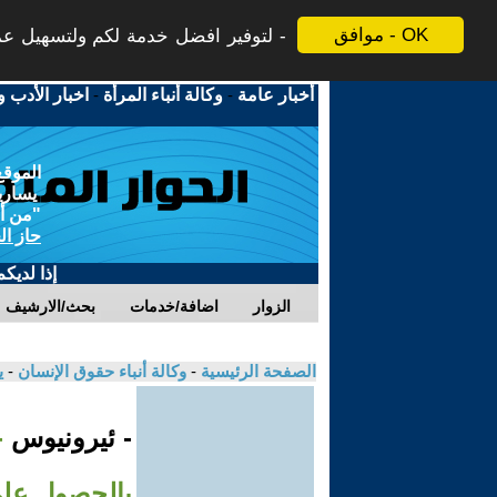
موافق - OK
لتوفير افضل خدمة لكم ولتسهيل عملي
أخبار عامة
-
وكالة أنباء المرأة
-
اخبار الأدب و
الموقع
يسارية
"من أج
حاز ال
إذا لديك
الزوار
اضافة/خدمات
بحث/الارشيف
الصفحة الرئيسية
-
وكالة أنباء حقوق الإنسان
-
ي
- ئيرونيوس
-
بالحصول على