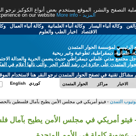
ة التصفح والنشر، الموقع يستخدم بعض أنواع الكوكيز نرجو النق
More info - المزيد
experience on our website
الفن
-
وكالة أنباء اليسار
-
وكالة أنباء العلمانية
-
وكالة أنباء العمال
-
وكا
الاقتصاد
-
اخبار الطب والعلوم
 الرئيسي لمؤسسة الحوار المتمدن
، علمانية، ديمقراطية، تطوعية وغير ربحية
ل مجتمع مدني علماني ديمقراطي حديث يضمن الحرية والعدالة الاجتم
حوار المتمدن على جائزة ابن رشد للفكر الحر والتى نالها أعلام في الفك
م مشاكل تقنية في تصفح الحوار المتمدن نرجو النقر هنا لاستخدام الموقع
كوردي
English
الاخبار
مراكز
الحوار المتمدن
وتيوب التمدن
- فيتو أمريكي في مجلس الأمن يطيح بآمال فلسطين بالحص
 فيتو أمريكي في مجلس الأمن يطيح بآمال ف
 عضوية كاملة في الأمم المتحدة…