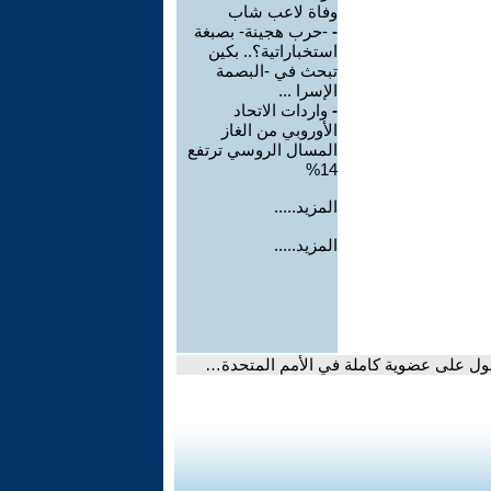
وفاة لاعب شاب
-
-حرب هجينة- بصبغة
استخباراتية؟.. بكين
تبحث في -البصمة
الإسرا ...
-
واردات الاتحاد
الأوروبي من الغاز
المسال الروسي ترتفع
14%
المزيد.....
المزيد.....
ول على عضوية كاملة في الأمم المتحدة…