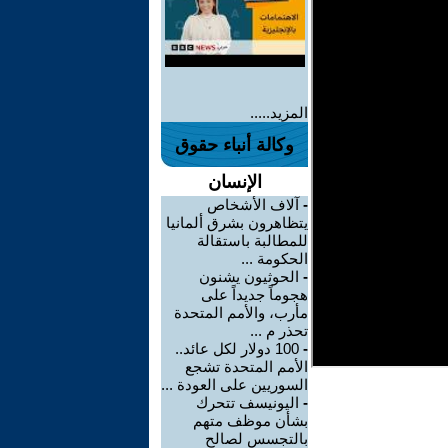
المزيد.....
وكالة أنباء حقوق
الإنسان
-
آلاف الأشخاص
يتظاهرون بشرق ألمانيا
للمطالبة باستقالة
الحكومة ...
-
الحوثيون يشنون
هجوماً جديداً على
مأرب، والأمم المتحدة
تحذر م ...
-
100 دولار لكل عائد..
الأمم المتحدة تشجع
السوريين على العودة ...
-
اليونيسف تتحرك
بشأن موظف متهم
بالتجسس لصالح