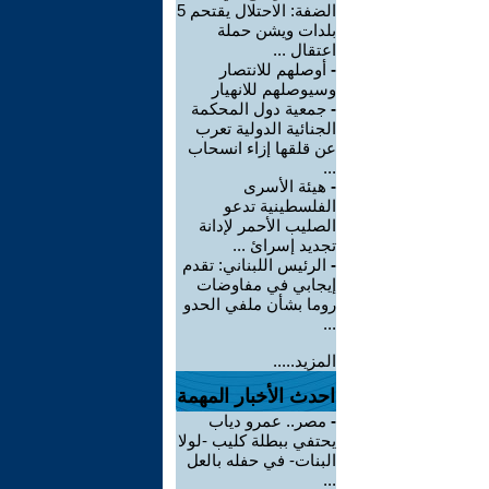
الضفة: الاحتلال يقتحم 5
بلدات ويشن حملة
اعتقال ...
-
أوصلهم للانتصار
وسيوصلهم للانهيار
-
جمعية دول المحكمة
الجنائية الدولية تعرب
عن قلقها إزاء انسحاب
...
-
هيئة الأسرى
الفلسطينية تدعو
الصليب الأحمر لإدانة
تجديد إسرائ ...
-
الرئيس اللبناني: تقدم
إيجابي في مفاوضات
روما بشأن ملفي الحدو
...
المزيد.....
احدث الأخبار المهمة
-
مصر.. عمرو دياب
يحتفي ببطلة كليب -لولا
البنات- في حفله بالعل
...