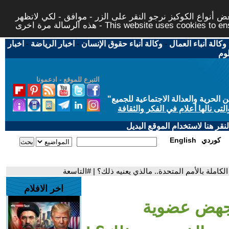
 أنواع الكوكيز نرجو النقر على الزر - موافق - لكي لاتظهر
This website uses cookies to ensure you ge
وكالة أنباء العمال
-
وكالة أنباء حقوق الإنسان
-
اخبار الرياضة
-
اخبار
لوم
التبرع للموقع - ادعمونا
حرية والعدالة الاجتماعية للجميع
"
تى نالها أعلام في الفكر والثقافة
قر هنا لاستخدام الموقع البديل
كوردي
English
ملة بالأمم المتحدة.. مالذي يعنيه ذلك؟ | #التاسعة
اخر الافلام
جهض عضوية