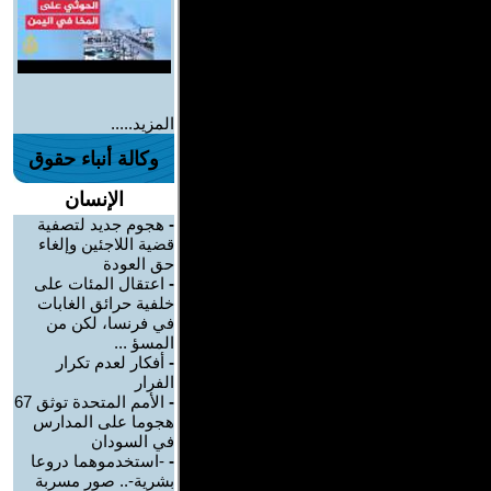
المزيد.....
وكالة أنباء حقوق
الإنسان
-
هجوم جديد لتصفية
قضية اللاجئين وإلغاء
حق العودة
-
اعتقال المئات على
خلفية حرائق الغابات
في فرنسا، لكن من
المسؤ ...
-
أفكار لعدم تكرار
الفرار
-
الأمم المتحدة توثق 67
هجوما على المدارس
في السودان
-
-استخدموهما دروعا
بشرية-.. صور مسربة