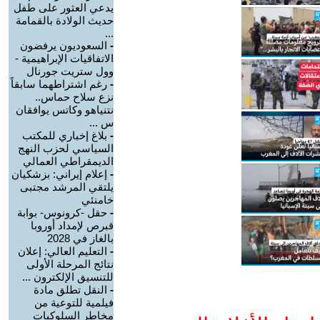
يدعي العثور على طفل
حديث الولادة بالقمامة
...
-
السعوديون يرفضون
الاتفاقيات الإبراهيمية -
وول ستريت جورنال
-
رغم اشتراطهما سابقاً
نزع سلاح حماس..
نتنياهو وكاتس يوافقان
س ...
-
بلاغ إخباري للمكتب
السياسي لحزب النهج
الديمقراطي العمالي
-
إعلام إيراني: بزشكيان
يلتقي المرشد مجتبى
خامنئي
-
حقل -كرونوس- بوابة
قبرص لإمداد أوروبا
بالغاز في 2028
-
التعليم العالي: إعلان
نتائج المرحلة الأولى
للتنسيق الإلكترون ...
-
النقل تطلق مادة
فيلمية للتوعية من
مخاطر السلوكيات