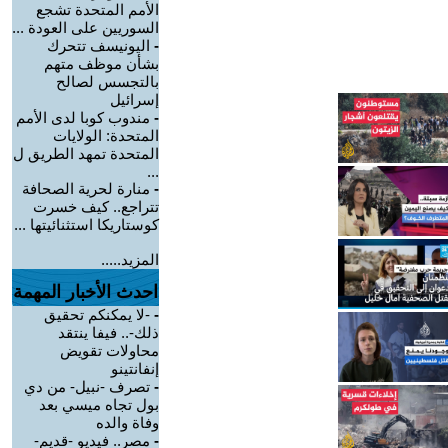
الأمم المتحدة تشجع
السوريين على العودة ...
-
اليونيسف تتحرك
بشأن موظف متهم
بالتجسس لصالح
إسرائيل
-
مندوب كوبا لدى الأمم
المتحدة: الولايات
المتحدة تمهد الطريق ل
...
-
منارة لحرية الصحافة
تتراجع.. كيف خسرت
كوستاريكا استثنائيتها ...
المزيد.....
احدث الأخبار المهمة
-
-لا يمكنكم تحقيق
ذلك-.. فيفا ينتقد
محاولات تقويض
إنفانتينو
-
تصرف -نبيل- من دي
بول تجاه ميسي بعد
وفاة والده
-
مصر.. فيديو -قديم-