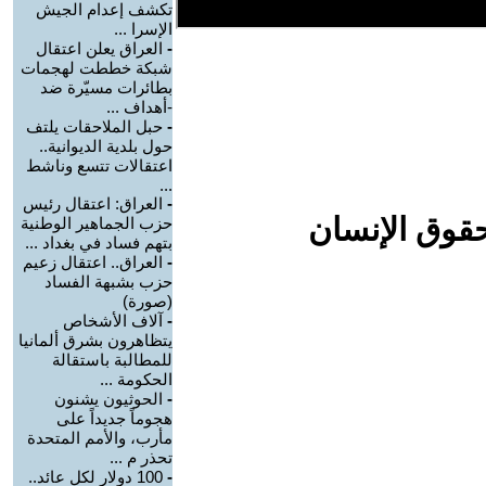
تكشف إعدام الجيش
الإسرا ...
-
العراق يعلن اعتقال
شبكة خططت لهجمات
بطائرات مسيّرة ضد
-أهداف ...
-
حبل الملاحقات يلتف
حول بلدية الديوانية..
اعتقالات تتسع وناشط
...
-
العراق: اعتقال رئيس
حقوق الإنسان
حزب الجماهير الوطنية
بتهم فساد في بغداد ...
-
العراق.. اعتقال زعيم
حزب بشبهة الفساد
(صورة)
-
آلاف الأشخاص
يتظاهرون بشرق ألمانيا
للمطالبة باستقالة
الحكومة ...
-
الحوثيون يشنون
هجوماً جديداً على
مأرب، والأمم المتحدة
تحذر م ...
-
100 دولار لكل عائد..