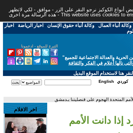
 أنواع الكوكيز نرجو النقر على الزر - موافق - لكي لاتظهر
This website uses cookies to ensure you ge
وكالة أنباء العمال
-
وكالة أنباء حقوق الإنسان
-
اخبار الرياضة
-
اخبار
لوم
التبرع للموقع - ادعمونا
حرية والعدالة الاجتماعية للجميع
"
تى نالها أعلام في الفكر والثقافة
قر هنا لاستخدام الموقع البديل
كوردي
English
الأمم المتحدة الهجوم على قنصليتنا بـدمشق
اخر الافلام
 إذا دانت الأمم