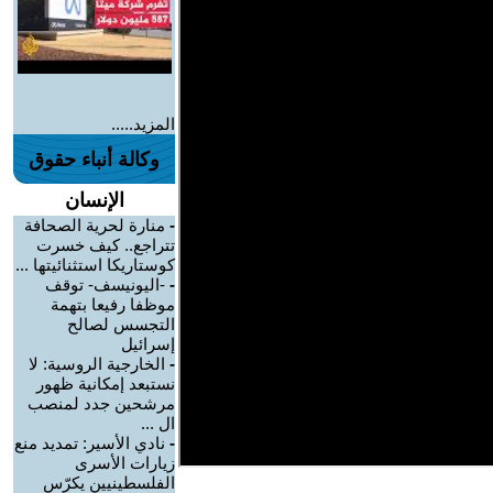
المزيد.....
وكالة أنباء حقوق
الإنسان
-
منارة لحرية الصحافة
تتراجع.. كيف خسرت
كوستاريكا استثنائيتها ...
-
-اليونيسف- توقف
موظفا رفيعا بتهمة
التجسس لصالح
إسرائيل
-
الخارجية الروسية: لا
نستبعد إمكانية ظهور
مرشحين جدد لمنصب
ال ...
-
نادي الأسير: تمديد منع
زيارات الأسرى
الفلسطينيين يكرّس