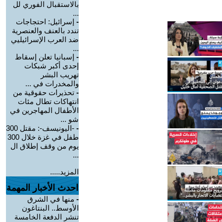
بالاستقبال الفوري لل
...
-
إسرائيل: احتجاجات
تندد بالعنف والعنصرية
ضد العرب الإسرائيليي
...
-
إسبانيا تعلن إسقاط
إحدى أكبر شبكات
تهريب البشر
والمخدرات في ...
-
تحذيرات حقوقية من
انتهاكات تطال مئات
الأطفال المهاجرين في
شو ...
-
-اليونيسف-: مقتل 300
طفل في غزة خلال 300
يوم من وقف إطلاق ال
...
المزيد.....
احدث الأخبار المهمة
-
منها في الشرق
الأوسط.. البنتاغون
تنشر الدفعة الخامسة