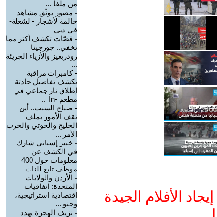
من ملفا ...
-
مصور يوثّق مشاهد
حالمة لأشجار -الشعلة-
في دبي
-
قصّات تكشف أكثر مما
تخفي.. جورجينا
رودريغيز والأزياء الجريئة
...
-
كاميرات مراقبة
تكشف تفاصيل حادثة
إطلاق نار جماعي في
مطعم -In ...
-
صباح السبت.. أين
تقف الأمور بملف
الخليج والحوثي والحرب
الأمر ...
-
خبير إسباني شارك
في الكشف عن
معلومات حول 400
موظف تابع للنات ...
-
الأردن والولايات
المتحدة: اتفاقيات
جاد الأفلام الجيدة
اقتصادية استراتيجية،
وجنو ...
ا
-
نزيف الهجرة يهدد