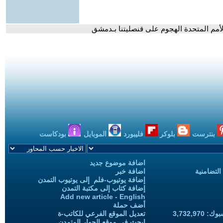
الأمم المتحدة الهجوم على قنصليتنا بـدمشق
بنترست
بلوكر
فليبورد
الموبايل
بودكاست
اضافة موضوع جديد
التضامنية
اضافة خبر
إضافة يوتيوب-فلم إلى يوتيوب التمدن
إضافة كتاب إلى مكتبة التمدن
Add new article - English
أضف حملة
3,732,97
تعديل الموقع الفرعي للكاتب-ة
ابحث في موقع الحوار المتمدن