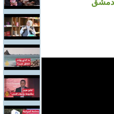
ـدمشق