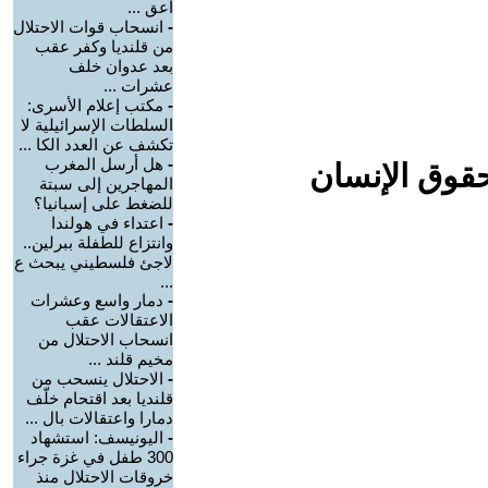
أعق ...
-
انسحاب قوات الاحتلال
من قلنديا وكفر عقب
بعد عدوان خلف
عشرات ...
-
مكتب إعلام الأسرى:
السلطات الإسرائيلية لا
تكشف عن العدد الكا ...
-
هل أرسل المغرب
حقوق الإنسان
المهاجرين إلى سبتة
للضغط على إسبانيا؟
-
اعتداء في هولندا
وانتزاع للطفلة ببرلين..
لاجئ فلسطيني يبحث ع
...
-
دمار واسع وعشرات
الاعتقالات عقب
انسحاب الاحتلال من
مخيم قلند ...
-
الاحتلال ينسحب من
قلنديا بعد اقتحام خلّف
دمارا واعتقالات بال ...
-
اليونيسف: استشهاد
300 طفل في غزة جراء
خروقات الاحتلال منذ