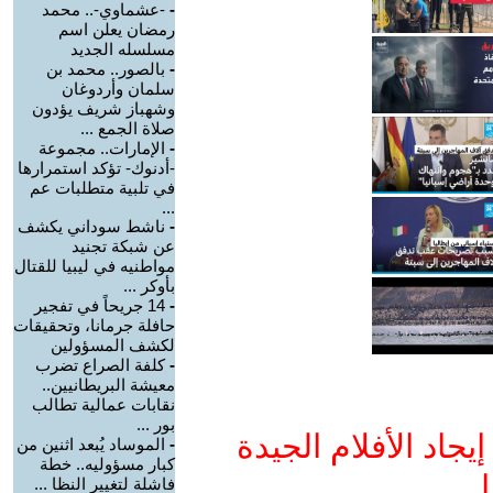
-
-عشماوي-.. محمد
رمضان يعلن اسم
مسلسله الجديد
-
بالصور.. محمد بن
سلمان وأردوغان
وشهباز شريف يؤدون
صلاة الجمع ...
-
الإمارات.. مجموعة
-أدنوك- تؤكد استمرارها
في تلبية متطلبات عم
...
-
ناشط سوداني يكشف
عن شبكة تجنيد
مواطنيه في ليبيا للقتال
بأوكر ...
-
14 جريحاً في تفجير
حافلة جرمانا، وتحقيقات
لكشف المسؤولين
-
كلفة الصراع تضرب
معيشة البريطانيين..
نقابات عمالية تطالب
بور ...
جاد الأفلام الجيدة
-
الموساد يُبعد اثنين من
كبار مسؤوليه.. خطة
ا
فاشلة لتغيير النظا ...