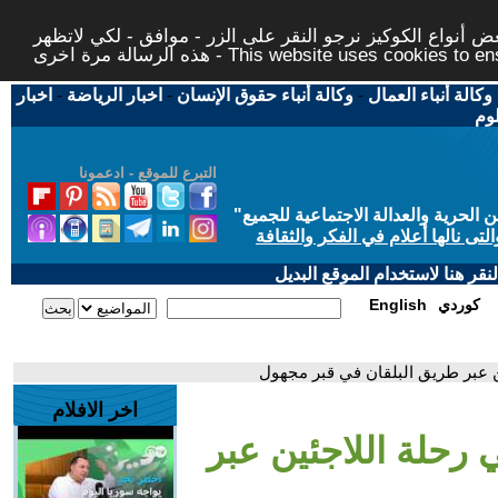
 أنواع الكوكيز نرجو النقر على الزر - موافق - لكي لاتظهر
This website uses cookies to ensure you ge
وكالة أنباء العمال
-
وكالة أنباء حقوق الإنسان
-
اخبار الرياضة
-
اخبار
لوم
التبرع للموقع - ادعمونا
حرية والعدالة الاجتماعية للجميع
"
تى نالها أعلام في الفكر والثقافة
قر هنا لاستخدام الموقع البديل
كوردي
English
ين عبر طريق البلقان في قبر مجهول
اخر الافلام
ي رحلة اللاجئين عبر