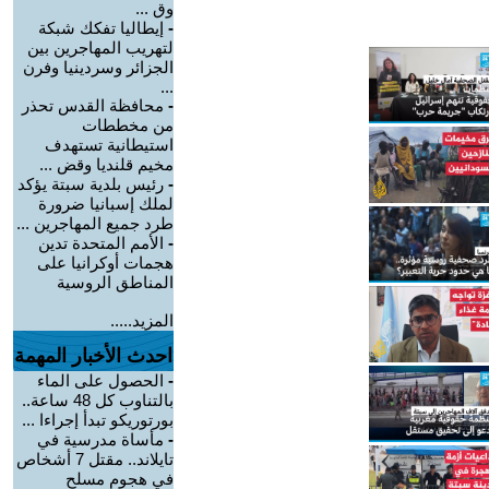
وق ...
-
إيطاليا تفكك شبكة
لتهريب المهاجرين بين
الجزائر وسردينيا وفرن
...
-
محافظة القدس تحذر
من مخططات
استيطانية تستهدف
مخيم قلنديا وقض ...
-
رئيس بلدية سبتة يؤكد
لملك إسبانيا ضرورة
طرد جميع المهاجرين ...
-
الأمم المتحدة تدين
هجمات أوكرانيا على
المناطق الروسية
المزيد.....
احدث الأخبار المهمة
-
الحصول على الماء
بالتناوب كل 48 ساعة..
بورتوريكو تبدأ إجراءا ...
-
مأساة مدرسية في
تايلاند.. مقتل 7 أشخاص
في هجوم مسلح