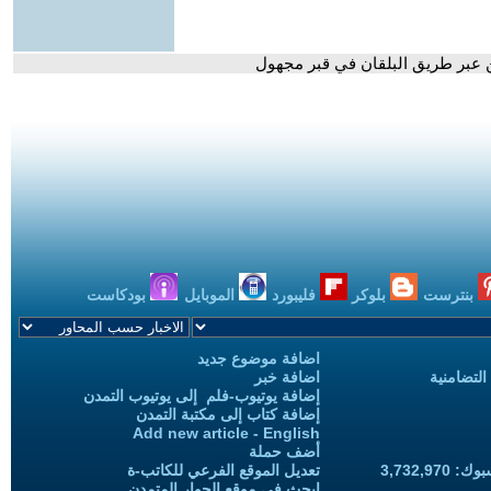
ين عبر طريق البلقان في قبر مجهول
بنترست
بلوكر
فليبورد
الموبايل
بودكاست
اضافة موضوع جديد
التضامنية
اضافة خبر
إضافة يوتيوب-فلم إلى يوتيوب التمدن
إضافة كتاب إلى مكتبة التمدن
Add new article - English
أضف حملة
3,732,97
تعديل الموقع الفرعي للكاتب-ة
ابحث في موقع الحوار المتمدن