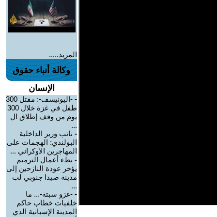
المزيد.....
وكالة أنباء حقوق
الإنسان
-
-اليونيسف-: مقتل 300
طفل في غزة خلال 300
يوم من وقف إطلاق ال
...
-
نائب وزير الداخلية
البولندي: الهجمات على
المهاجرين الأوكراني ...
-
بطء أعمال الترميم
يؤخر عودة النازحين إلى
مدينة صيدا جنوبي لب
...
-
-غزو سبتة-... ما
خلفيات خطاب حاكم
المدينة الإسبانية الذي