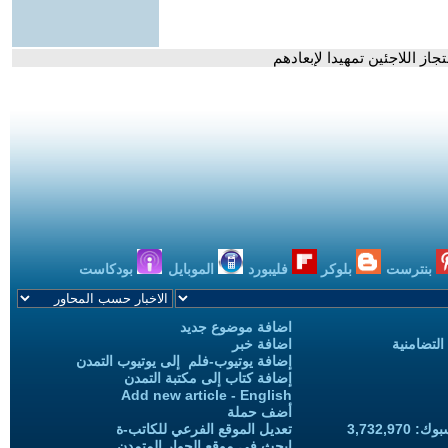
جاز اللاجئين تمهيدا لإبعادهم
بنترست
بلوكر
فليبورد
الموبايل
بودكاست
اضافة موضوع جديد
التضامنية
اضافة خبر
إضافة يوتيوب-فلم إلى يوتيوب التمدن
إضافة كتاب إلى مكتبة التمدن
Add new article - English
أضف حملة
3,732,97
تعديل الموقع الفرعي للكاتب-ة
ابحث في موقع الحوار المتمدن