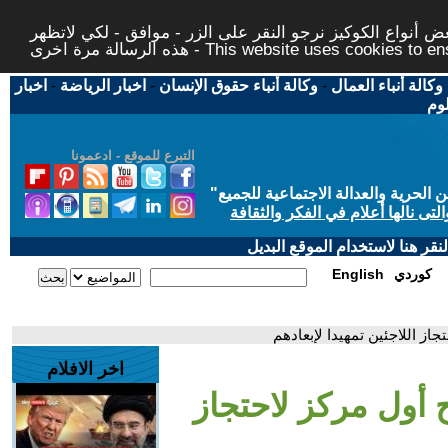
 أنواع الكوكيز نرجو النقر على الزر - موافق - لكي لاتظهر
This website uses cookies to ensure you ge
وكالة أنباء العمال
-
وكالة أنباء حقوق الإنسان
-
اخبار الرياضة
-
اخبار
لوم
التبرع للموقع - ادعمونا
حرية والعدالة الاجتماعية للجميع
"
تى نالها أعلام في الفكر والثقافة
قر هنا لاستخدام الموقع البديل
كوردي
English
جاز اللاجئين تمهيدا لإبعادهم
اخر الافلام
ح أول مركز لاحتجاز