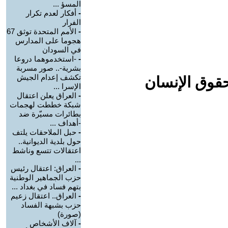
المسؤ ...
-
أفكار لعدم تكرار
الفرار
-
الأمم المتحدة توثق 67
هجوما على المدارس
في السودان
-
-استخدموهما دروعا
بشرية-.. صور مسربة
تكشف إعدام الجيش
حقوق الإنسان
الإسرا ...
-
العراق يعلن اعتقال
شبكة خططت لهجمات
بطائرات مسيّرة ضد
-أهداف ...
-
حبل الملاحقات يلتف
حول بلدية الديوانية..
اعتقالات تتسع وناشط
...
-
العراق: اعتقال رئيس
حزب الجماهير الوطنية
بتهم فساد في بغداد ...
-
العراق.. اعتقال زعيم
حزب بشبهة الفساد
(صورة)
-
آلاف الأشخاص