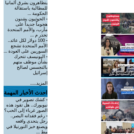
يتظاهرون بشرق ألمانيا
للمطالبة باستقالة
الحكومة ...
-
الحوثيون يشنون
هجوماً جديداً على
مأرب، والأمم المتحدة
تحذر م ...
-
100 دولار لكل عائد..
الأمم المتحدة تشجع
السوريين على العودة ...
-
اليونيسف تتحرك
بشأن موظف متهم
بالتجسس لصالح
إسرائيل
المزيد.....
احدث الأخبار المهمة
-
كشك تصوير في
نيويورك.. هل تقود هذه
الصور غرباء إلى الحب؟
-
رغم فقدانه البصر..
رجل يتحدى واقعه
ويصنع خبز التورتيلا في
مط ...