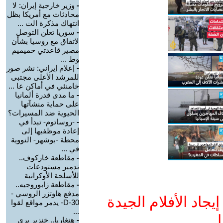
-
وزير خارجية إيران: لا
محادثات مع أمريكا بظل
انتهاك مذكرة الت ...
-
سوريا تعلن التوصل
لاتفاق مع روسيا بشأن
مصير قاعدتي حميميم
وط ...
-
إعلام إيراني: نشر صور
للمرشد الأعلى مجتبى
خامنئي في أماكن عا ...
-
ما مدى قدرة ألمانيا
على حماية منشآتها
الحيوية ضد المسيرات؟
-
-روساتوم- تبدأ في
إعادة موظفيها إلى
محطة -بوشهر- النووية
في ...
-
مقاطعة خاركوف..
تدمير مستودعات
للأسلحة الأوكرانية
-
مقاطعة زابوروجيه..
مدفع هاوتزر الروسي -
جاد الأفلام الجيدة
D-30- يدمر مواقع لقوا
...
ا
-
هنغاريا.. خنزير بري