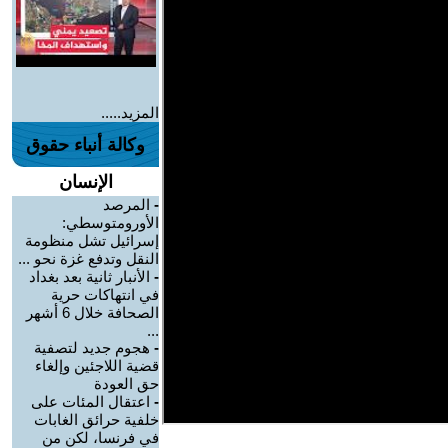
المزيد.....
وكالة أنباء حقوق
الإنسان
-
المرصد
الأورومتوسطي:
إسرائيل تشل منظومة
النقل وتدفع غزة نحو ...
-
الأنبار ثانية بعد بغداد
في انتهاكات حرية
الصحافة خلال 6 أشهر
...
-
هجوم جديد لتصفية
قضية اللاجئين وإلغاء
حق العودة
-
اعتقال المئات على
خلفية حرائق الغابات
في فرنسا، لكن من