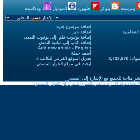
بنترست
بلوكر
فليبورد
الموبايل
بودكاست
اضافة موضوع جديد
التضامنية
اضافة خبر
إضافة يوتيوب-فلم إلى يوتيوب التمدن
إضافة كتاب إلى مكتبة التمدن
Add new article - English
أضف حملة
3,732,97
تعديل الموقع الفرعي للكاتب-ة
ابحث في موقع الحوار المتمدن
شر متاحة للجميع مع الإشارة إلى المصدر
ضاء هيئة الادارة لا تعبر بالضرورة عن رأي الحوار المتمدن