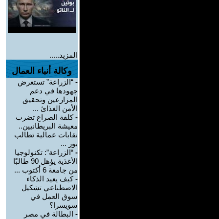
المزيد.....
وكالة أنباء العمال
-
“الزراعة” تستعرض
جهودها في دعم
المزارعين وتحقيق
الأمن الغذائ ...
-
كلفة الصراع تضرب
معيشة البريطانيين..
نقابات عمالية تطالب
بور ...
-
“الزراعة”: تكنولوجيا
الأغذية يؤهل 90 طالبًا
من جامعة 6 أكتوب ...
-
كيف يعيد الذكاء
الاصطناعي تشكيل
سوق العمل في
سويسرا؟
-
البطالة في مصر