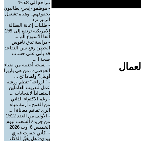
تتراجع إلى 5.8%
-
موظفو -إيجز- يطالبون
بحقوقهم.. وهيأة تشغيل
الزبير ترد
-
طلبات إعانة البطالة
الأمريكية ترتفع إلى 199
ألفا الأسبوع الم ...
-
دراسة تدق ناقوس
الخطر: رفع سن التقاعد
قد يأتي على حساب
صحة ا ...
لعمال
-
-نسخة أجنبية من ضياء
العوضي-.. من هي باربرا
أونيل؟ ولماذا تح ...
-
“الزراعة” تنظم ورشة
عمل لتدريب العاملين
استعداداً لانتخابات ...
-
رغم الاكتفاء الذاتي
من القمح.. أزمة مياه
الري تفاقم معاناة ا ...
-
الأولى من العدد 1912
من جريدة الشعب ليوم
الخميس 6 أوت 2026
-
-كأني حفرت قبري
بيدي-: هل يغيّر الذكاء