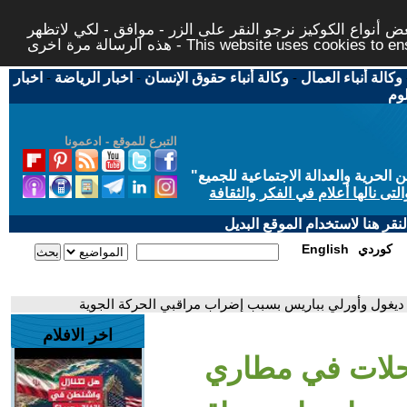
 أنواع الكوكيز نرجو النقر على الزر - موافق - لكي لاتظهر
This website uses cookies to ensure you ge
وكالة أنباء العمال
-
وكالة أنباء حقوق الإنسان
-
اخبار الرياضة
-
اخبار
لوم
التبرع للموقع - ادعمونا
حرية والعدالة الاجتماعية للجميع
"
تى نالها أعلام في الفكر والثقافة
قر هنا لاستخدام الموقع البديل
كوردي
English
يغول وأورلي بباريس بسبب إضراب مراقبي الحركة الجوية
اخر الافلام
رحلات في مطاري