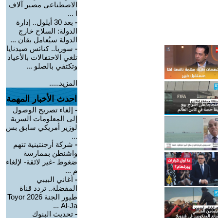
الاصطناعي مصير آلاف
ا ...
-
بعد 30 أيلول.. إدارة
الدولة: السلاح خارج
الدولة سيُعامل بقان ...
-
سوريا.. كنائس صيدنايا
تلغي الاحتفالات بالأعياد
وتكتفي بالصلو ...
المزيد.....
احدث الأخبار المهمة
-
إلغاء تصريح الوصول
إلى المعلومات السرية
لوزير أمريكي سابق بس
...
-
شركة أرجنتينية تتهم
واشنطن بممارسة
ضغوط -غير لائقة- لإلغاء
م ...
-
أغاني البيبي
المفضلة.. تردد قناة
طيور الجنة 2026 Toyor
Al-Ja ...
-
تحديث البنوك