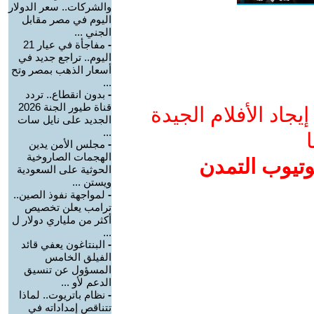
والشركات.. سعر الدولار
اليوم في مصر مقابل
الجني ...
-
مفاجأة في عيار 21
اليوم.. تراجع جديد في
أسعار الذهب بمصر وتح
...
-
بدون انقطاع.. تردد
قناة طيور الجنة 2026
جاد الأفلام الجيدة
الجديد على نايل سات
...
ا
-
مجلس الأمن يدين
الهجمات الصاروخية
وتيوب التمدن
الحوثية على السعودية
ويستن ...
-
لمواجهة نفوذ الصين..
ترامب يعلن تخصيص
أكثر من ملياري دولار ل
...
-
البنتاغون يعفي قائد
الفيلق الخامس
المسؤول عن تنسيق
الدعم لأو ...
-
نظام باتريوت.. لماذا
تتناقص إمداداته في