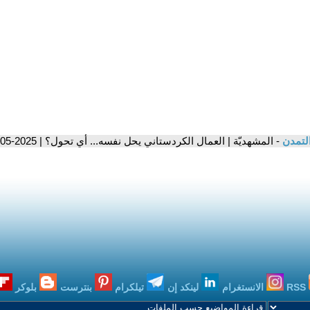
التمدن
- المشهديّة | العمال الكردستاني يحل نفسه... أي تحول؟ | 2025-05-12
RSS
الانستغرام
لينكد إن
تيلكرام
بنترست
بلوكر