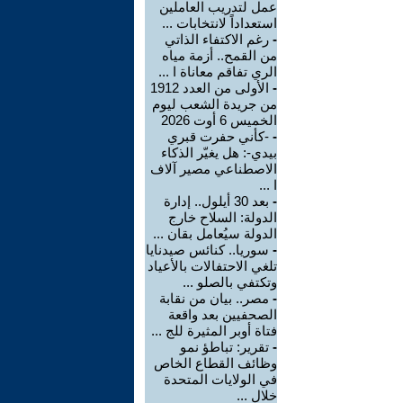
عمل لتدريب العاملين
استعداداً لانتخابات ...
-
رغم الاكتفاء الذاتي
من القمح.. أزمة مياه
الري تفاقم معاناة ا ...
-
الأولى من العدد 1912
من جريدة الشعب ليوم
الخميس 6 أوت 2026
-
-كأني حفرت قبري
بيدي-: هل يغيّر الذكاء
الاصطناعي مصير آلاف
ا ...
-
بعد 30 أيلول.. إدارة
الدولة: السلاح خارج
الدولة سيُعامل بقان ...
-
سوريا.. كنائس صيدنايا
تلغي الاحتفالات بالأعياد
وتكتفي بالصلو ...
-
مصر.. بيان من نقابة
الصحفيين بعد واقعة
فتاة أوبر المثيرة للج ...
-
تقرير: تباطؤ نمو
وظائف القطاع الخاص
في الولايات المتحدة
خلال ...