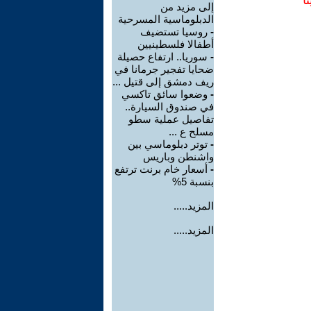
ا
إلى مزيد من
الدبلوماسية المسرحية
-
روسيا تستضيف
أطفالا فلسطينيين
-
سوريا.. ارتفاع حصيلة
ضحايا تفجير جرمانا في
ريف دمشق إلى قتيل ...
-
وضعوا سائق تاكسي
في صندوق السيارة..
تفاصيل عملية سطو
مسلح ع ...
-
توتر دبلوماسي بين
واشنطن وباريس
-
أسعار خام برنت ترتفع
بنسبة 5%
المزيد.....
المزيد.....