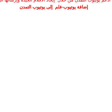
ادعم يوتيوب التمدن من خلال إيجاد الأفلام الجيدة وإرسالها الين
إضافة يوتيوب-فلم إلى يوتيوب التمدن