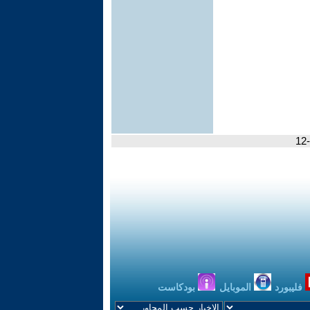
فليبورد
الموبايل
بودكاست