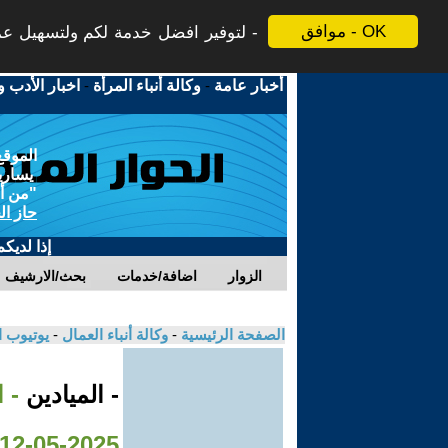
موافق - OK
لتوفير افضل خدمة لكم ولتسهيل عملي
أخبار عامة
-
وكالة أنباء المرأة
-
اخبار الأدب و
الموقع
يسارية
"من أج
حاز ال
إذا لديك
الزوار
اضافة/خدمات
بحث/الارشيف
الصفحة الرئيسية
-
وكالة أنباء العمال
-
يوتيوب 
- الميادين
- 
2025-05-12