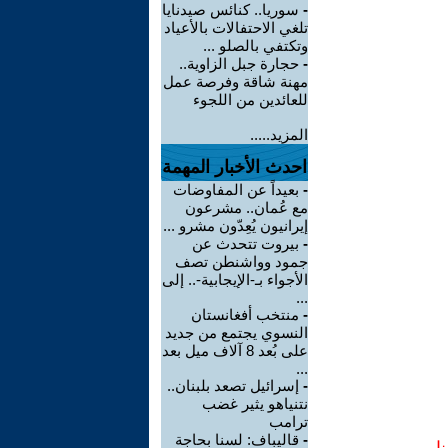
-
سوريا.. كنائس صيدنايا
تلغي الاحتفالات بالأعياد
وتكتفي بالصلو ...
-
حجارة جبل الزاوية..
مهنة شاقة وفرصة عمل
للعائدين من اللجوء
المزيد.....
احدث الأخبار المهمة
-
بعيداً عن المفاوضات
مع عُمان.. مشرعون
إيرانيون يُعِدّون مشرو ...
-
بيروت تتحدث عن
جمود وواشنطن تصف
الأجواء بـ-الإيجابية-.. إلى
...
-
منتخب أفغانستان
النسوي يجتمع من جديد
على بُعد 8 آلاف ميل بعد
...
-
إسرائيل تصعد بلبنان..
نتنياهو يثير غضب
ترامب
-
قاليباف: لسنا بحاجة