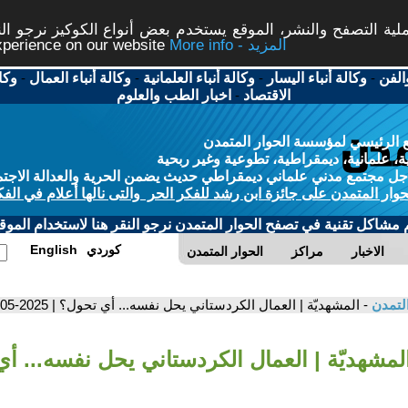
ة التصفح والنشر، الموقع يستخدم بعض أنواع الكوكيز نرجو النق
More info - المزيد
experience on our website
الفن
-
وكالة أنباء اليسار
-
وكالة أنباء العلمانية
-
وكالة أنباء العمال
-
وكا
الاقتصاد
-
اخبار الطب والعلوم
 الرئيسي لمؤسسة الحوار المتمدن
، علمانية، ديمقراطية، تطوعية وغير ربحية
ل مجتمع مدني علماني ديمقراطي حديث يضمن الحرية والعدالة الاجتم
حوار المتمدن على جائزة ابن رشد للفكر الحر والتى نالها أعلام في الفك
م مشاكل تقنية في تصفح الحوار المتمدن نرجو النقر هنا لاستخدام الموقع
كوردي
English
الاخبار
مراكز
الحوار المتمدن
التمدن
- المشهديّة | العمال الكردستاني يحل نفسه... أي تحول؟ | 2025-05-12
المشهديّة | العمال الكردستاني يحل نفسه... أي