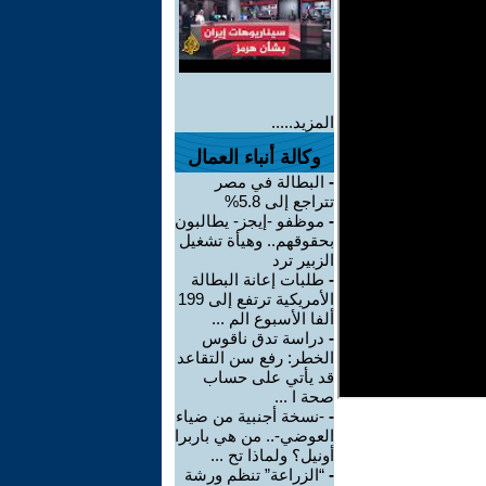
المزيد.....
وكالة أنباء العمال
-
البطالة في مصر
تتراجع إلى 5.8%
-
موظفو -إيجز- يطالبون
بحقوقهم.. وهيأة تشغيل
الزبير ترد
-
طلبات إعانة البطالة
الأمريكية ترتفع إلى 199
ألفا الأسبوع الم ...
-
دراسة تدق ناقوس
الخطر: رفع سن التقاعد
قد يأتي على حساب
صحة ا ...
-
-نسخة أجنبية من ضياء
العوضي-.. من هي باربرا
أونيل؟ ولماذا تح ...
-
“الزراعة” تنظم ورشة