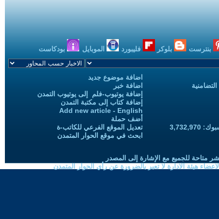
بنترست
بلوكر
فليبورد
الموبايل
بودكاست
اضافة موضوع جديد
التضامنية
اضافة خبر
إضافة يوتيوب-فلم إلى يوتيوب التمدن
إضافة كتاب إلى مكتبة التمدن
Add new article - English
أضف حملة
3,732,97
تعديل الموقع الفرعي للكاتب-ة
ابحث في موقع الحوار المتمدن
شر متاحة للجميع مع الإشارة إلى المصدر
ضاء هيئة الادارة لا تعبر بالضرورة عن رأي الحوار المتمدن