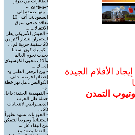
الطائرات من طراز
-بوينغ- بح ...
-
بينها صفقة إلى
السعودية.. أغلى 10
تعاقدات في سوق
الانتقالات ...
-
الجيش الأمريكي يعلن
استمرار انتشار أكثر من
20 سفينة حربية لم ...
-
كوميك كون أستانا
يجذب نجوم العالم
وآلاف محبي الكوسبلاي
إلى ك ...
جاد الأفلام الجيدة
-
بين الرفض العلني و-
إعطائها فرصة- خلف
ا
الكواليس.. هل تهز خطة
غ ...
وتيوب التمدن
-
التمهيدية الخفية: داخل
حملة ظل الحزب
الديمقراطي لانتخابات
20 ...
-
الحيوانات تشهد تطوراً
استثنائياً وسريعاً لتتمكن
من البقاء عل ...
-
النفط يصعد مع