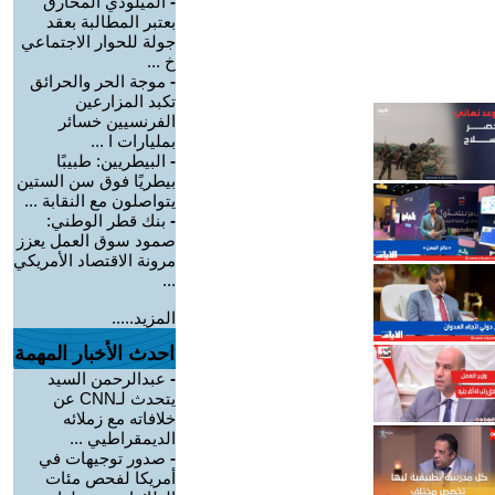
-
الميلودي المخارق
بعتبر المطالبة بعقد
جولة للحوار الاجتماعي
خ ...
-
موجة الحر والحرائق
تكبد المزارعين
الفرنسيين خسائر
بمليارات ا ...
-
البيطريين: طبيبًا
بيطريًا فوق سن الستين
يتواصلون مع النقابة ...
-
بنك قطر الوطني:
صمود سوق العمل يعزز
مرونة الاقتصاد الأمريكي
...
المزيد.....
احدث الأخبار المهمة
-
عبدالرحمن السيد
يتحدث لـCNN عن
خلافاته مع زملائه
الديمقراطيي ...
-
صدور توجيهات في
أمريكا لفحص مئات