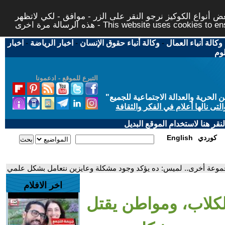
 أنواع الكوكيز نرجو النقر على الزر - موافق - لكي لاتظهر
This website uses cookies to ensure you ge
وكالة أنباء العمال
-
وكالة أنباء حقوق الإنسان
-
اخبار الرياضة
-
اخبار
لوم
التبرع للموقع - ادعمونا
حرية والعدالة الاجتماعية للجميع
"
تى نالها أعلام في الفكر والثقافة
قر هنا لاستخدام الموقع البديل
كوردي
English
موعة أخرى.. لميس: ده يؤكد وجود مشكلة وعايزين نتعامل بشكل علمي
اخر الافلام
كلاب، ومواطن يقتل