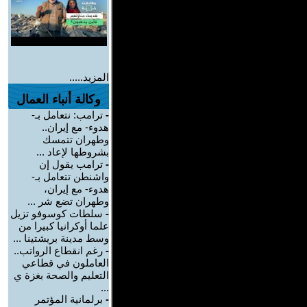
المزيد.....
وكالة أنباء العمال
-
ترامب: نتعامل بـ-
هدوء- مع إيران..
وطهران تتمسك
بشروطها لإعاد ...
-
ترامب يقول إن
واشنطن تتعامل بـ-
هدوء- مع إيران،
وطهران تضع شر ...
-
سلطات كوسوفو تزيل
علما أوكرانيا كبيرا من
وسط مدينة بريشتينا ...
-
رغم انقطاع الرواتب..
العاملون في قطاعي
التعليم والصحة بغزة ي
...
-
برلمانية المؤتمر