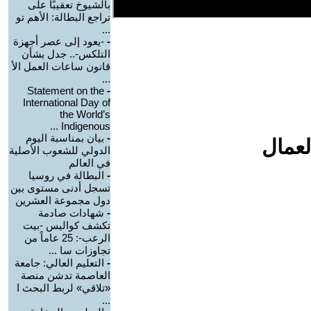
بالشيوخ تعقيبًا على
تراجع البطالة: الأهم تو
...
-
-يعود إلى عصر أجهزة
التلكس-.. جدل بشأن
قانون ساعات العمل الأ
...
Statement on the
-
International Day of
the World’s
Indigenous ...
-
بيان بمناسبة اليوم
لعمال
الدولي للشعوب الأصلية
في العالم
-
البطالة في روسيا
تسجل أدنى مستوى بين
دول مجموعة العشرين
-
شهادات صادمة
تكشف كواليس -بيت
الرعب-: 25 عاماً من
تجاوزات سا ...
-
التعليم العالي: جامعة
العاصمة تدشن منصة
«تلاقي» لربط البحث ا
...