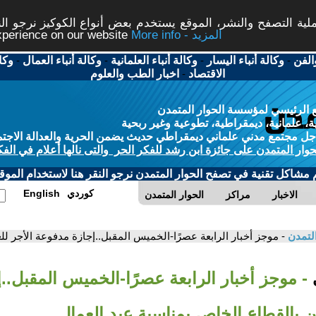
ة التصفح والنشر، الموقع يستخدم بعض أنواع الكوكيز نرجو النق
More info - المزيد
experience on our website
الفن
-
وكالة أنباء اليسار
-
وكالة أنباء العلمانية
-
وكالة أنباء العمال
-
وكا
الاقتصاد
-
اخبار الطب والعلوم
 الرئيسي لمؤسسة الحوار المتمدن
، علمانية، ديمقراطية، تطوعية وغير ربحية
ل مجتمع مدني علماني ديمقراطي حديث يضمن الحرية والعدالة الاجتم
حوار المتمدن على جائزة ابن رشد للفكر الحر والتى نالها أعلام في الفك
م مشاكل تقنية في تصفح الحوار المتمدن نرجو النقر هنا لاستخدام الموقع
كوردي
English
الاخبار
مراكز
الحوار المتمدن
التمدن
- موجز أخبار الرابعة عصرًا-الخميس المقبل..إجازة مدفوعة الأجر ل
ي
- موجز أخبار الرابعة عصرًا-الخميس المقبل..
ين بالقطاع الخاص بمناسبة عيد العمال