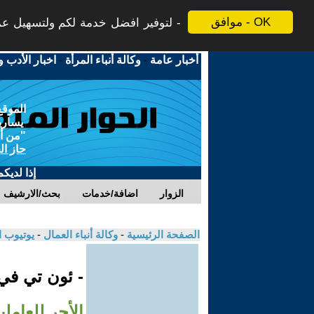
موافق - OK
لتوفير افضل خدمة لكم ولتسهيل عملي
أخبار عامة
-
وكالة أنباء المرأة
-
اخبار الأدب و
الموقع
يسارية
"من أج
حاز ال
إذا لديك
الزوار
اضافة/خدمات
بحث/الارشيف
الصفحة الرئيسية
-
وكالة أنباء العمال
-
يوتيوب 
- ئون تي ف
الأجر للعامل