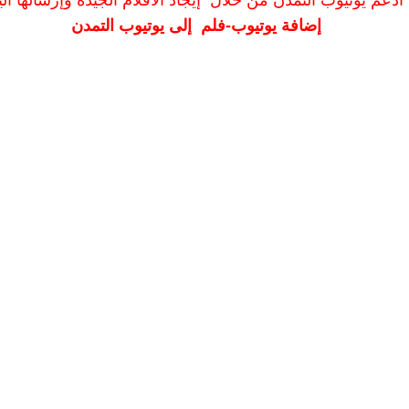
ادعم يوتيوب التمدن من خلال إيجاد الأفلام الجيدة وإرسالها الين
إضافة يوتيوب-فلم إلى يوتيوب التمدن