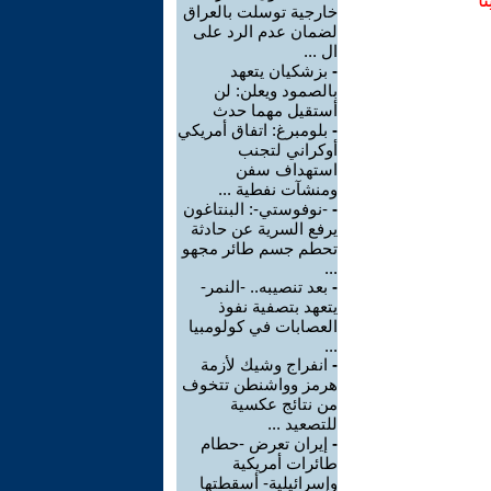
ا
خارجية توسلت بالعراق
لضمان عدم الرد على
ال ...
-
بزشكيان يتعهد
بالصمود ويعلن: لن
أستقيل مهما حدث
-
بلومبرغ: اتفاق أمريكي
أوكراني لتجنب
استهداف سفن
ومنشآت نفطية ...
-
-نوفوستي-: البنتاغون
يرفع السرية عن حادثة
تحطم جسم طائر مجهو
...
-
بعد تنصيبه.. -النمر-
يتعهد بتصفية نفوذ
العصابات في كولومبيا
...
-
انفراج وشيك لأزمة
هرمز وواشنطن تتخوف
من نتائج عكسية
للتصعيد ...
-
إيران تعرض -حطام
طائرات أمريكية
وإسرائيلية- أسقطتها