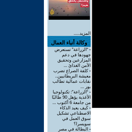
المزيد.....
وكالة أنباء العمال
-
“الزراعة” تستعرض
جهودها في دعم
المزارعين وتحقيق
الأمن الغذائ ...
-
كلفة الصراع تضرب
معيشة البريطانيين..
نقابات عمالية تطالب
بور ...
-
“الزراعة”: تكنولوجيا
الأغذية يؤهل 90 طالبًا
من جامعة 6 أكتوب ...
-
كيف يعيد الذكاء
الاصطناعي تشكيل
سوق العمل في
سويسرا؟
-
البطالة في مصر