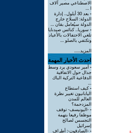
الاصطناعي مصير آلاف
ا ...
-
بعد 30 أيلول.. إدارة
الدولة: السلاح خارج
الدولة سيُعامل بقان ...
-
سوريا.. كنائس صيدنايا
تلغي الاحتفالات بالأعياد
وتكتفي بالصلو ...
المزيد.....
احدث الأخبار المهمة
-
أمير سعودي يرد وسط
جدال حول الاتفاقية
الدفاعية التركية الباك
...
-
كيف استطاع
اليابانيون تغيير نظرة
العالم للمدن
المزدحمة؟
-
-اليونيسف- توقف
موظفا رفيعا بتهمة
التجسس لصالح
إسرائيل
-
-الصادقون-: أطراف