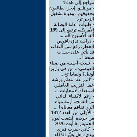
تتراجع إلى 5.8%
-
موظفو -إيجز- يطالبون
بحقوقهم.. وهيأة تشغيل
الزبير ترد
-
طلبات إعانة البطالة
الأمريكية ترتفع إلى 199
ألفا الأسبوع الم ...
-
دراسة تدق ناقوس
الخطر: رفع سن التقاعد
قد يأتي على حساب
صحة ا ...
-
-نسخة أجنبية من ضياء
العوضي-.. من هي باربرا
أونيل؟ ولماذا تح ...
-
“الزراعة” تنظم ورشة
عمل لتدريب العاملين
استعداداً لانتخابات ...
-
رغم الاكتفاء الذاتي
من القمح.. أزمة مياه
الري تفاقم معاناة ا ...
-
الأولى من العدد 1912
من جريدة الشعب ليوم
الخميس 6 أوت 2026
-
-كأني حفرت قبري
بيدي-: هل يغيّر الذكاء