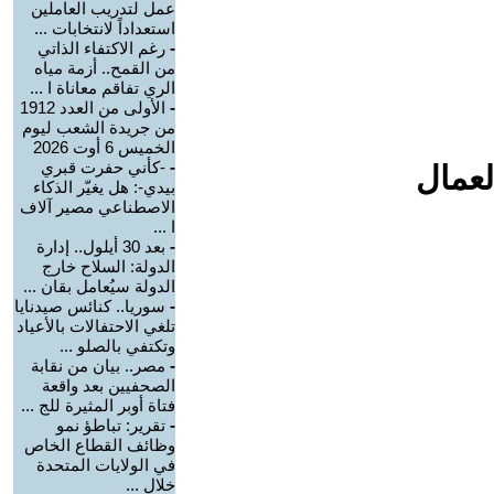
عمل لتدريب العاملين
استعداداً لانتخابات ...
-
رغم الاكتفاء الذاتي
من القمح.. أزمة مياه
الري تفاقم معاناة ا ...
-
الأولى من العدد 1912
من جريدة الشعب ليوم
الخميس 6 أوت 2026
-
-كأني حفرت قبري
لعمال
بيدي-: هل يغيّر الذكاء
الاصطناعي مصير آلاف
ا ...
-
بعد 30 أيلول.. إدارة
الدولة: السلاح خارج
الدولة سيُعامل بقان ...
-
سوريا.. كنائس صيدنايا
تلغي الاحتفالات بالأعياد
وتكتفي بالصلو ...
-
مصر.. بيان من نقابة
الصحفيين بعد واقعة
فتاة أوبر المثيرة للج ...
-
تقرير: تباطؤ نمو
وظائف القطاع الخاص
في الولايات المتحدة
خلال ...