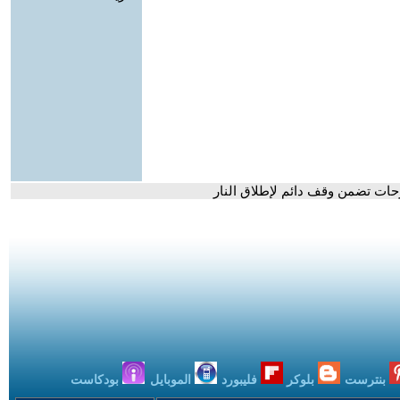
رحات تضمن وقف دائم لإطلاق النار
بنترست
بلوكر
فليبورد
الموبايل
بودكاست