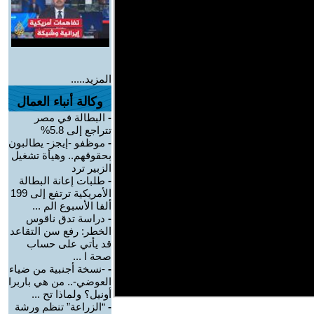
المزيد.....
وكالة أنباء العمال
-
البطالة في مصر
تتراجع إلى 5.8%
-
موظفو -إيجز- يطالبون
بحقوقهم.. وهيأة تشغيل
الزبير ترد
-
طلبات إعانة البطالة
الأمريكية ترتفع إلى 199
ألفا الأسبوع الم ...
-
دراسة تدق ناقوس
الخطر: رفع سن التقاعد
قد يأتي على حساب
صحة ا ...
-
-نسخة أجنبية من ضياء
العوضي-.. من هي باربرا
أونيل؟ ولماذا تح ...
-
“الزراعة” تنظم ورشة