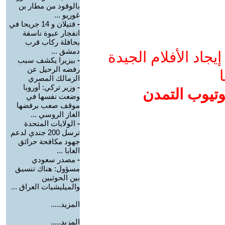
بالوقود من مطار بن
غوريو ...
-
قتيلان و 14 جريحا في
انفجار عبوة ناسفة
بحافلة ركاب قرب
دمشق ...
جاد الأفلام الجيدة
-
بيزيرا يكشف سبب
رفضه الرحيل عن
ا
الزمالك المصري
-
وزير تركي: أوروبا
وتيوب التمدن
وضعت نفسها في
موقف صعب برفضها
الغاز الروسي ...
-
الولايات المتحدة
ترسل 200 جندي لدعم
جهود مكافحة حرائق
الغابا ...
-
مصدر سعودي
مسؤول: هناك تنسيق
بين الحوثيين
والميليشيات العراق ...
المزيد.....
المزيد.....