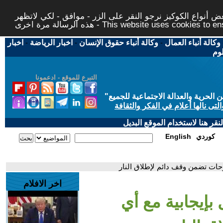
 أنواع الكوكيز نرجو النقر على الزر - موافق - لكي لاتظهر
This website uses cookies to ensure you ge
وكالة أنباء العمال
-
وكالة أنباء حقوق الإنسان
-
اخبار الرياضة
-
اخبار
لوم
التبرع للموقع - ادعمونا
حرية والعدالة الاجتماعية للجميع
"
تى نالها أعلام في الفكر والثقافة
قر هنا لاستخدام الموقع البديل
كوردي
English
رحات تضمن وقف دائم لإطلاق النار
اخر الافلام
بإيجابية مع أي