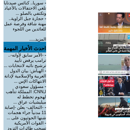
-
سوريا.. كنائس صيدنايا
تلغي الاحتفالات بالأعياد
وتكتفي بالصلو ...
-
حجارة جبل الزاوية..
مهنة شاقة وفرصة عمل
للعائدين من اللجوء
المزيد.....
احدث الأخبار المهمة
-
-الأمر سابق لأوانه-..
ترامب يرفض تأييد
ترشيح نائبه لانتخابات ...
-
الهباش: بيان الدول
العربية والإسلامية لإدانة
الانتهاكات الإس ...
-
مسؤول سعودي
لـCNN: المملكة تتأهب
لهجوم تخطط له
ميليشيات عراق ...
-
-التحالف- يعلن -إصابة
11 مدنياً جراء هجمات
شنها الحوثيون على ...
-
القوات الأمريكية
تسحب طائرات التزود