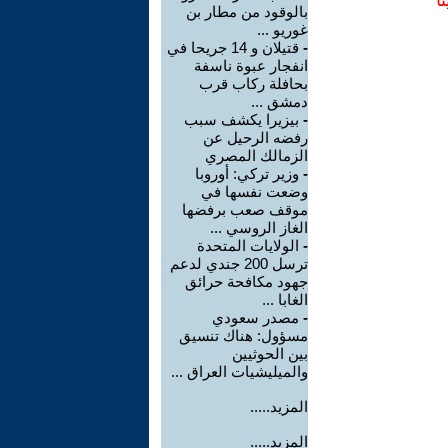
ا
بالوقود من مطار بن
غوريو ...
-
قتيلان و 14 جريحا في
انفجار عبوة ناسفة
بحافلة ركاب قرب
دمشق ...
-
بيزيرا يكشف سبب
رفضه الرحيل عن
الزمالك المصري
-
وزير تركي: أوروبا
وضعت نفسها في
موقف صعب برفضها
الغاز الروسي ...
-
الولايات المتحدة
ترسل 200 جندي لدعم
جهود مكافحة حرائق
الغابا ...
-
مصدر سعودي
مسؤول: هناك تنسيق
بين الحوثيين
والميليشيات العراق ...
المزيد.....
المزيد.....