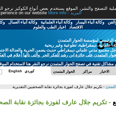
ة التصفح والنشر، الموقع يستخدم بعض أنواع الكوكيز نرجو النق
More info - المزيد
experience on our website
الفن
-
وكالة أنباء اليسار
-
وكالة أنباء العلمانية
-
وكالة أنباء العمال
-
وكا
الاقتصاد
-
اخبار الطب والعلوم
 الرئيسي لمؤسسة الحوار المتمدن
، علمانية، ديمقراطية، تطوعية وغير ربحية
ل مجتمع مدني علماني ديمقراطي حديث يضمن الحرية والعدالة الاجتم
حوار المتمدن على جائزة ابن رشد للفكر الحر والتى نالها أعلام في الفك
م مشاكل تقنية في تصفح الحوار المتمدن نرجو النقر هنا لاستخدام الموقع
كوردي
English
الاخبار
مراكز
الحوار المتمدن
التمدن
- تكريم جلال عارف لفوزة بجائزة نقابة الصحفيين التقديرية
بع
- تكريم جلال عارف لفوزة بجائزة نقابة الصح