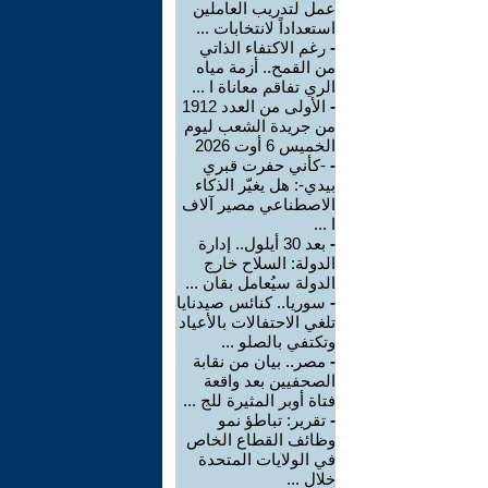
عمل لتدريب العاملين
استعداداً لانتخابات ...
-
رغم الاكتفاء الذاتي
من القمح.. أزمة مياه
الري تفاقم معاناة ا ...
-
الأولى من العدد 1912
من جريدة الشعب ليوم
الخميس 6 أوت 2026
-
-كأني حفرت قبري
بيدي-: هل يغيّر الذكاء
الاصطناعي مصير آلاف
ا ...
-
بعد 30 أيلول.. إدارة
الدولة: السلاح خارج
الدولة سيُعامل بقان ...
-
سوريا.. كنائس صيدنايا
تلغي الاحتفالات بالأعياد
وتكتفي بالصلو ...
-
مصر.. بيان من نقابة
الصحفيين بعد واقعة
فتاة أوبر المثيرة للج ...
-
تقرير: تباطؤ نمو
وظائف القطاع الخاص
في الولايات المتحدة
خلال ...