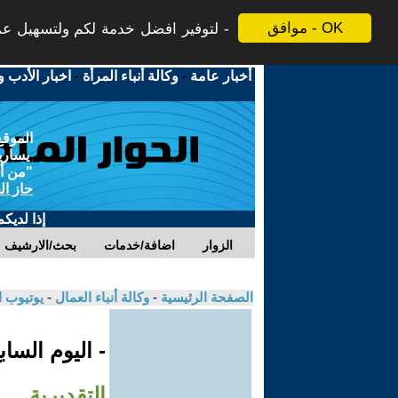
موافق - OK
لتوفير افضل خدمة لكم ولتسهيل عملي
أخبار عامة
-
وكالة أنباء المرأة
-
اخبار الأدب و
الموقع
يسارية
"من أج
حاز ال
إذا لديك
الزوار
اضافة/خدمات
بحث/الارشيف
الصفحة الرئيسية
-
وكالة أنباء العمال
-
يوتيوب 
- اليوم السا
التقديرية