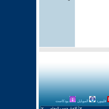
فليبورد
الموبايل
بودكاست