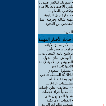
-
سوريا.. كنائس صيدنايا
تلغي الاحتفالات بالأعياد
وتكتفي بالصلو ...
-
حجارة جبل الزاوية..
مهنة شاقة وفرصة عمل
للعائدين من اللجوء
المزيد.....
احدث الأخبار المهمة
-
-الأمر سابق لأوانه-..
ترامب يرفض تأييد
ترشيح نائبه لانتخابات ...
-
الهباش: بيان الدول
العربية والإسلامية لإدانة
الانتهاكات الإس ...
-
مسؤول سعودي
لـCNN: المملكة تتأهب
لهجوم تخطط له
ميليشيات عراق ...
-
-التحالف- يعلن -إصابة
11 مدنياً جراء هجمات
شنها الحوثيون على ...
-
القوات الأمريكية
تسحب طائرات التزود