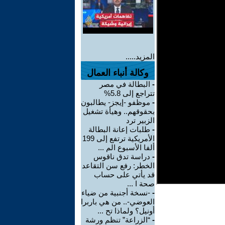
المزيد.....
وكالة أنباء العمال
-
البطالة في مصر
تتراجع إلى 5.8%
-
موظفو -إيجز- يطالبون
بحقوقهم.. وهيأة تشغيل
الزبير ترد
-
طلبات إعانة البطالة
الأمريكية ترتفع إلى 199
ألفا الأسبوع الم ...
-
دراسة تدق ناقوس
الخطر: رفع سن التقاعد
قد يأتي على حساب
صحة ا ...
-
-نسخة أجنبية من ضياء
العوضي-.. من هي باربرا
أونيل؟ ولماذا تح ...
-
“الزراعة” تنظم ورشة