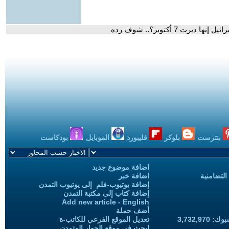
 7 أكتوبر؟.. شوف رده
بنترست
بلوكر
فليبورد
الموبايل
بودكاست
اضافة موضوع جديد
التضامنية
اضافة خبر
إضافة يوتيوب-فلم إلى يوتيوب التمدن
إضافة كتاب إلى مكتبة التمدن
Add new article - English
أضف حملة
3,732,97
تعديل الموقع الفرعي للكاتب-ة
ابحث في موقع الحوار المتمدن