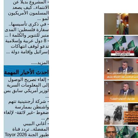
-
المشروع بديلا عن
الانتماء.. كيف يصعد
المسلمون الأمريكيون
لمو ...
-
في ذكرى تأسيسها..
سفارة فلسطين: المدى
منبر للتنوير والكلمة ا ...
-
8 دول عربية وإسلامية
تدعو لوقف انتهاكات
إسرائيل وإقامة دولة ...
المزيد.....
احدث الأخبار المهمة
-
إلغاء تصريح الوصول
إلى المعلومات السرية
لوزير أمريكي سابق بس
...
-
شركة أرجنتينية تتهم
واشنطن بممارسة
ضغوط -غير لائقة- لإلغاء
م ...
-
أغاني البيبي
المفضلة.. تردد قناة
طيور الجنة 2026 Toyor