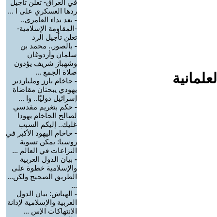
في العراق- تعلن تأجيل
ردها العسكري على ا ...
-
بعد نداء العامري..
-المقاومة الإسلامية-
تعلن تأجيل الرد
-
بالصور.. محمد بن
سلمان وأردوغان
وشهباز شريف يؤدون
صلاة الجمع ...
علمانية
-
حاخام بارز وملياردير
يهودي يبحثان مقاضاة
إسرائيل دوليًا.. وا ...
-
حكم بتغريم مقدسي
لصالح الحاخام يهودا
غليك.. إليكم السبب
-
حاخام اليهود الأكبر في
روسيا: يمكن تسوية
النزاعات في العالم ...
-
بيان الدول العربية
والإسلامية خطوة على
الطريق الصحيح ولكن...
...
-
الهباش: بيان الدول
العربية والإسلامية لإدانة
الانتهاكات الإس ...