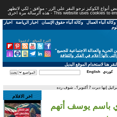
 أنواع الكوكيز نرجو النقر على الزر - موافق - لكي لاتظهر
This website uses cookies to ensure you ge
وكالة أنباء العمال
-
وكالة أنباء حقوق الإنسان
-
اخبار الرياضة
-
اخبار
لوم
التبرع للموقع - ادعمونا
حرية والعدالة الاجتماعية للجميع
"
تى نالها أعلام في الفكر والثقافة
قر هنا لاستخدام الموقع البديل
كوردي
English
 7 أكتوبر؟.. شوف رده
اخر الافلام
اي باسم يوسف أتهم