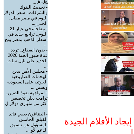
Al-Ja ...
-
تحديث البنوك
والشركات.. سعر الدولار
اليوم في مصر مقابل
الجني ...
-
مفاجأة في عيار 21
اليوم.. تراجع جديد في
أسعار الذهب بمصر وتح
...
-
بدون انقطاع.. تردد
قناة طيور الجنة 2026
الجديد على نايل سات
...
-
مجلس الأمن يدين
الهجمات الصاروخية
الحوثية على السعودية
ويستن ...
-
لمواجهة نفوذ الصين..
ترامب يعلن تخصيص
أكثر من ملياري دولار ل
...
-
البنتاغون يعفي قائد
جاد الأفلام الجيدة
الفيلق الخامس
المسؤول عن تنسيق
ا
الدعم لأو ...