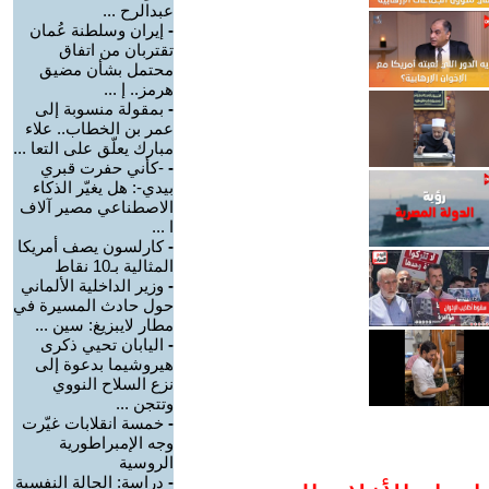
عبدالرح ...
-
إيران وسلطنة عُمان
تقتربان من اتفاق
محتمل بشأن مضيق
هرمز.. إ ...
-
بمقولة منسوبة إلى
عمر بن الخطاب.. علاء
مبارك يعلّق على التعا ...
-
-كأني حفرت قبري
بيدي-: هل يغيّر الذكاء
الاصطناعي مصير آلاف
ا ...
-
كارلسون يصف أمريكا
المثالية بـ10 نقاط
-
وزير الداخلية الألماني
حول حادث المسيرة في
مطار لايبزيغ: سين ...
-
اليابان تحيي ذكرى
هيروشيما بدعوة إلى
نزع السلاح النووي
وتتجن ...
-
خمسة انقلابات غيّرت
وجه الإمبراطورية
الروسية
-
دراسة: الحالة النفسية