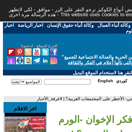
 أنواع الكوكيز نرجو النقر على الزر - موافق - لكي لاتظهر
This website uses cookies to ensure you ge
وكالة أنباء العمال
-
وكالة أنباء حقوق الإنسان
-
اخبار الرياضة
-
اخبار
لوم
التبرع للموقع - ادعمونا
حرية والعدالة الاجتماعية للجميع
"
تى نالها أعلام في الفكر والثقافة
قر هنا لاستخدام الموقع البديل
كوردي
English
جي- الأخطر على المجتمعات الغربية؟ | #غرفة_الأخبار
اخر الافلام
ر الإخوان -الورم