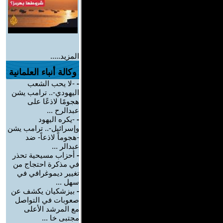
المزيد.....
وكالة أنباء العلمانية
-
-لا يحب الشعب
اليهودي-.. ترامب يشن
هجومًا لاذعًا على
عبدالرح ...
-
-يكره اليهود
وإسرائيل-.. ترامب يشن
-هجوماً لاذعاً- ضد
عبدالر ...
-
أحزاب مسيحية تحذر
في مذكرة احتجاج من
تغيير ديموغرافي في
سهل ...
-
بيزشكيان يكشف عن
صعوبات في التواصل
مع المرشد الأعلى
مجتبى خا ...