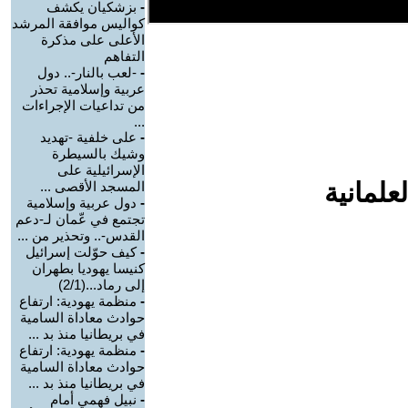
-
بزشكيان يكشف
كواليس موافقة المرشد
الأعلى على مذكرة
التفاهم
-
-لعب بالنار-.. دول
عربية وإسلامية تحذر
من تداعيات الإجراءات
...
-
على خلفية -تهديد
وشيك بالسيطرة
الإسرائيلية على
علمانية
المسجد الأقصى ...
-
دول عربية وإسلامية
تجتمع في عّمان لـ-دعم
القدس-.. وتحذير من ...
-
كيف حوّلت إسرائيل
كنيسا يهوديا بطهران
إلى رماد...(2/1)
-
منظمة يهودية: ارتفاع
حوادث معاداة السامية
في بريطانيا منذ بد ...
-
منظمة يهودية: ارتفاع
حوادث معاداة السامية
في بريطانيا منذ بد ...
-
نبيل فهمي أمام