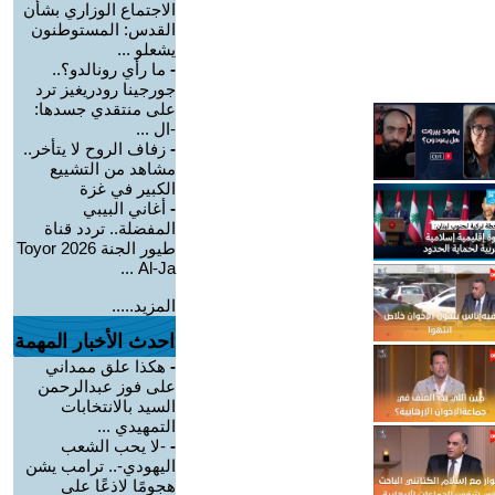
الاجتماع الوزاري بشأن
القدس: المستوطنون
يشعلو ...
-
ما رأي رونالدو؟..
جورجينا رودريغيز ترد
على منتقدي جسدها:
-ال ...
-
زفاف الروح لا يتأخر..
مشاهد من التشييع
الكبير في غزة
-
أغاني البيبي
المفضلة.. تردد قناة
طيور الجنة 2026 Toyor
Al-Ja ...
المزيد.....
احدث الأخبار المهمة
-
هكذا علق ممداني
على فوز عبدالرحمن
السيد بالانتخابات
التمهيدي ...
-
-لا يحب الشعب
اليهودي-.. ترامب يشن
هجومًا لاذعًا على