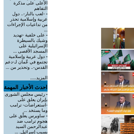
الأعلى على مذكرة
التفاهم
-
-لعب بالنار-.. دول
عربية وإسلامية تحذر
من تداعيات الإجراءات
...
-
على خلفية -تهديد
وشيك بالسيطرة
الإسرائيلية على
المسجد الأقصى ...
-
دول عربية وإسلامية
تجتمع في عّمان لـ-دعم
القدس-.. وتحذير من ...
المزيد.....
احدث الأخبار المهمة
-
رئيس مجلس الشورى
بإيران يعلق على
-استعراضات- ترامب
وما يستخد ...
-
ساويرس يعلّق على
هجوم ترامب ضد
عبدالرحمن السيد
بسبب إسرائيل. ...