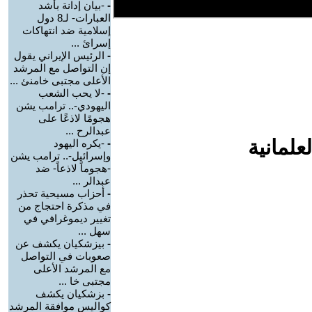
-
-بيان إدانة بأشد
العبارات- لـ8 دول
إسلامية ضد انتهاكات
إسرائ ...
-
الرئيس الإيراني يقول
إن التواصل مع المرشد
الأعلى مجتبى خامنئ ...
-
-لا يحب الشعب
اليهودي-.. ترامب يشن
هجومًا لاذعًا على
عبدالرح ...
علمانية
-
-يكره اليهود
وإسرائيل-.. ترامب يشن
-هجوماً لاذعاً- ضد
عبدالر ...
-
أحزاب مسيحية تحذر
في مذكرة احتجاج من
تغيير ديموغرافي في
سهل ...
-
بيزشكيان يكشف عن
صعوبات في التواصل
مع المرشد الأعلى
مجتبى خا ...
-
بزشكيان يكشف
كواليس موافقة المرشد