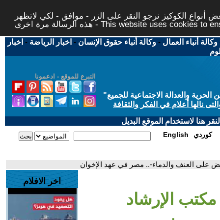
 أنواع الكوكيز نرجو النقر على الزر - موافق - لكي لاتظهر
This website uses cookies to ensure you ge
وكالة أنباء العمال
-
وكالة أنباء حقوق الإنسان
-
اخبار الرياضة
-
اخبار
لوم
التبرع للموقع - ادعمونا
حرية والعدالة الاجتماعية للجميع
"
تى نالها أعلام في الفكر والثقافة
قر هنا لاستخدام الموقع البديل
كوردي
English
ريض على العنف والدماء-.. مصر في عهد الإخوان
اخر الافلام
 مكتب الإرشاد