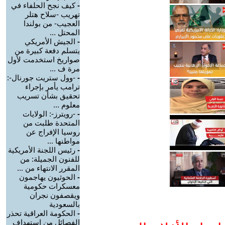
-
كيف نجح الحلفاء في
تهريب -سلاح هتلر
العجيب- من بولندا
المحتل ...
-
الجيش الأمريكي
يتسلم دفعة كبيرة من
صواريخ استخدمت لأول
مرة ف ...
-
-وول ستريت جورنال-:
ترامب يأمر بإجراء
تحقيق بشأن تسريب
معلوم ...
-
-رويترز-: الولايات
المتحدة طلبت من
روسيا الإفراج عن
مواطنها ...
-
رئيس اللجنة الأمريكية
للفنون الجميلة: من
المقرر الانتهاء من ...
-
الحوثيون يهاجمون
معسكرات حكومية
ويقصفون نجران
بالسعودية
-
الحكومة العراقية تحذر
الفصائل من استهداف