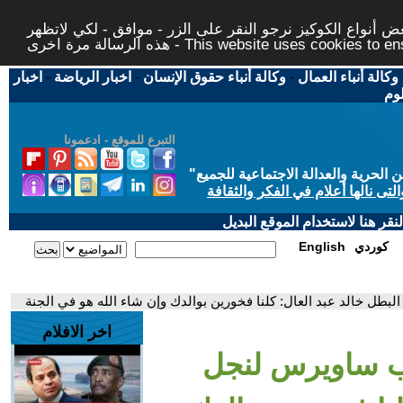
 أنواع الكوكيز نرجو النقر على الزر - موافق - لكي لاتظهر
This website uses cookies to ensure you ge
وكالة أنباء العمال
-
وكالة أنباء حقوق الإنسان
-
اخبار الرياضة
-
اخبار
لوم
التبرع للموقع - ادعمونا
حرية والعدالة الاجتماعية للجميع
"
تى نالها أعلام في الفكر والثقافة
قر هنا لاستخدام الموقع البديل
كوردي
English
طل خالد عبد العال: كلنا فخورين بوالدك وإن شاء الله هو في الجنة
اخر الافلام
ب ساويرس لنجل