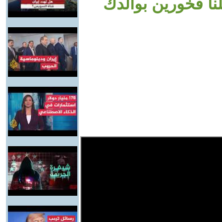
لنا فخورين بوالدك