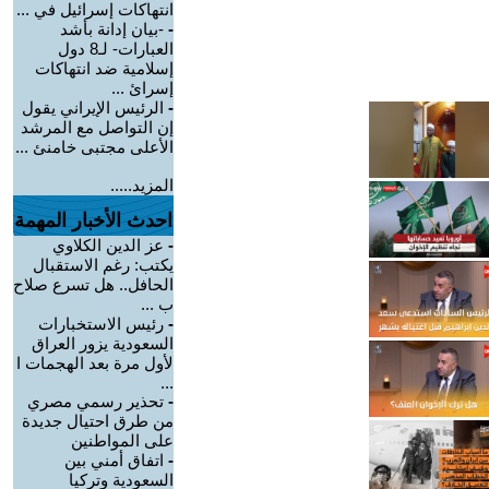
انتهاكات إسرائيل في ...
-
-بيان إدانة بأشد
العبارات- لـ8 دول
إسلامية ضد انتهاكات
إسرائ ...
-
الرئيس الإيراني يقول
إن التواصل مع المرشد
الأعلى مجتبى خامنئ ...
المزيد.....
احدث الأخبار المهمة
-
عز الدين الكلاوي
يكتب: رغم الاستقبال
الحافل.. هل تسرع صلاح
ب ...
-
رئيس الاستخبارات
السعودية يزور العراق
لأول مرة بعد الهجمات ا
...
-
تحذير رسمي مصري
من طرق احتيال جديدة
على المواطنين
-
اتفاق أمني بين
السعودية وتركيا