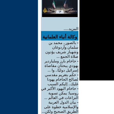
المزيد.....
وكالة أنباء العلمانية
-
بالصور.. محمد بن
سلمان وأردوغان
وشهباز شريف يؤدون
صلاة الجمع ...
-
حاخام بارز وملياردير
يهودي يبحثان مقاضاة
إسرائيل دوليًا.. وا ...
-
حكم بتغريم مقدسي
لصالح الحاخام يهودا
غليك.. إليكم السبب
-
حاخام اليهود الأكبر في
روسيا: يمكن تسوية
النزاعات في العالم ...
-
بيان الدول العربية
والإسلامية خطوة على
الطريق الصحيح ولكن...