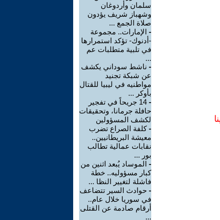
سلمان وأردوغان
وشهباز شريف يؤدون
صلاة الجمع ...
-
الإمارات.. مجموعة
-أدنوك- تؤكد استمرارها
في تلبية متطلبات عم
...
-
ناشط سوداني يكشف
عن شبكة تجنيد
مواطنيه في ليبيا للقتال
بأوكر ...
-
14 جريحاً في تفجير
حافلة جرمانا، وتحقيقات
ا
لكشف المسؤولين
-
كلفة الصراع تضرب
معيشة البريطانيين..
نقابات عمالية تطالب
بور ...
-
الموساد يُبعد اثنين من
كبار مسؤوليه.. خطة
فاشلة لتغيير النظا ...
-
حوادث السير تتضاعف
في سوريا خلال عام..
أرقام صادمة عن القتلى
...