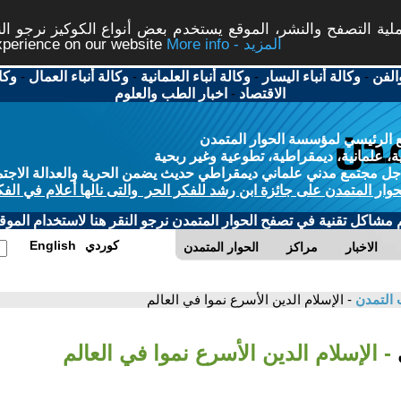
ة التصفح والنشر، الموقع يستخدم بعض أنواع الكوكيز نرجو النق
More info - المزيد
experience on our website
الفن
-
وكالة أنباء اليسار
-
وكالة أنباء العلمانية
-
وكالة أنباء العمال
-
وكا
الاقتصاد
-
اخبار الطب والعلوم
 الرئيسي لمؤسسة الحوار المتمدن
، علمانية، ديمقراطية، تطوعية وغير ربحية
ل مجتمع مدني علماني ديمقراطي حديث يضمن الحرية والعدالة الاجتم
حوار المتمدن على جائزة ابن رشد للفكر الحر والتى نالها أعلام في الفك
م مشاكل تقنية في تصفح الحوار المتمدن نرجو النقر هنا لاستخدام الموقع
كوردي
English
الاخبار
مراكز
الحوار المتمدن
 التمدن
- الإسلام الدين الأسرع نموا في العالم
- الإسلام الدين الأسرع نموا في العالم