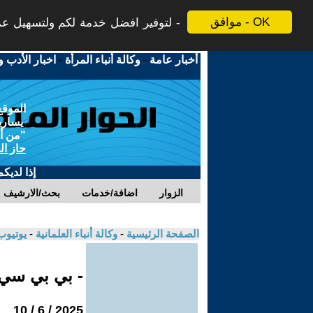
موافق - OK
لتوفير افضل خدمة لكم ولتسهيل عملي
أخبار عامة
-
وكالة أنباء المرأة
-
اخبار الأدب و
الموقع
يسارية
"من أج
حاز ال
إذا لديك
الزوار
اضافة/خدمات
بحث/الارشيف
الصفحة الرئيسية
-
وكالة أنباء العلمانية
-
يوتيوب
- بي بي سي
2025 / 6 / 10