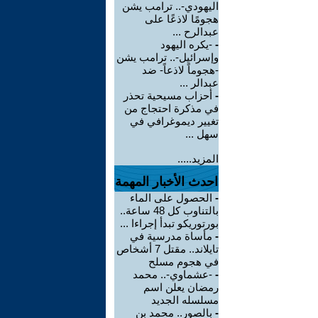
اليهودي-.. ترامب يشن
هجومًا لاذعًا على
عبدالرح ...
-
-يكره اليهود
وإسرائيل-.. ترامب يشن
-هجوماً لاذعاً- ضد
عبدالر ...
-
أحزاب مسيحية تحذر
في مذكرة احتجاج من
تغيير ديموغرافي في
سهل ...
المزيد.....
احدث الأخبار المهمة
-
الحصول على الماء
بالتناوب كل 48 ساعة..
بورتوريكو تبدأ إجراءا ...
-
مأساة مدرسية في
تايلاند.. مقتل 7 أشخاص
في هجوم مسلح
-
-عشماوي-.. محمد
رمضان يعلن اسم
مسلسله الجديد
-
بالصور.. محمد بن