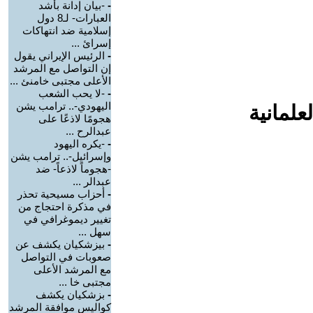
-
-بيان إدانة بأشد
العبارات- لـ8 دول
إسلامية ضد انتهاكات
إسرائ ...
-
الرئيس الإيراني يقول
إن التواصل مع المرشد
الأعلى مجتبى خامنئ ...
-
-لا يحب الشعب
اليهودي-.. ترامب يشن
علمانية
هجومًا لاذعًا على
عبدالرح ...
-
-يكره اليهود
وإسرائيل-.. ترامب يشن
-هجوماً لاذعاً- ضد
عبدالر ...
-
أحزاب مسيحية تحذر
في مذكرة احتجاج من
تغيير ديموغرافي في
سهل ...
-
بيزشكيان يكشف عن
صعوبات في التواصل
مع المرشد الأعلى
مجتبى خا ...
-
بزشكيان يكشف
كواليس موافقة المرشد