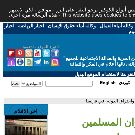
 أنواع الكوكيز نرجو النقر على الزر - موافق - لكي لاتظهر
This website uses cookies to ensure you ge
وكالة أنباء العمال
-
وكالة أنباء حقوق الإنسان
-
اخبار الرياضة
-
اخبار
لوم
التبرع للموقع - ادعمونا
حرية والعدالة الاجتماعية للجميع
"
تى نالها أعلام في الفكر والثقافة
قر هنا لاستخدام الموقع البديل
كوردي
English
 واختراق الدولة- في فرنسا
اخر الافلام
وان المسلمين