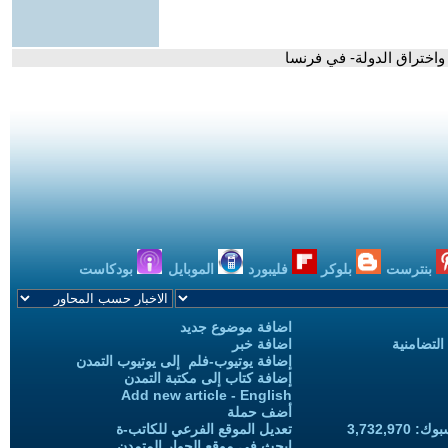
 واختراق الدولة- في فرنسا
بنترست
بلوكر
فليبورد
الموبايل
بودكاست
اضافة موضوع جديد
التضامنية
اضافة خبر
إضافة يوتيوب-فلم إلى يوتيوب التمدن
إضافة كتاب إلى مكتبة التمدن
Add new article - English
أضف حملة
3,732,97
تعديل الموقع الفرعي للكاتب-ة
ابحث في موقع الحوار المتمدن