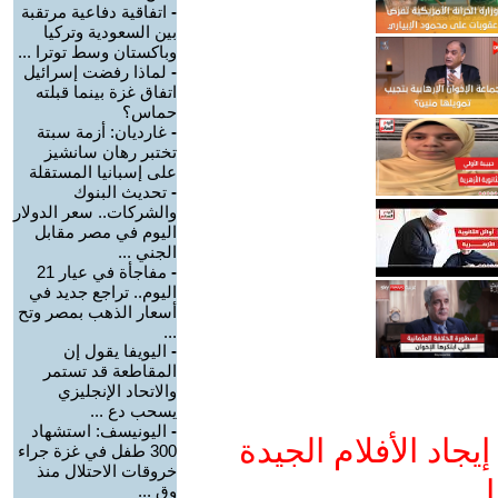
-
اتفاقية دفاعية مرتقبة
بين السعودية وتركيا
وباكستان وسط توترا ...
-
لماذا رفضت إسرائيل
اتفاق غزة بينما قبلته
حماس؟
-
غارديان: أزمة سبتة
تختبر رهان سانشيز
على إسبانيا المستقلة
-
تحديث البنوك
والشركات.. سعر الدولار
اليوم في مصر مقابل
الجني ...
-
مفاجأة في عيار 21
اليوم.. تراجع جديد في
أسعار الذهب بمصر وتح
...
-
اليويفا يقول إن
المقاطعة قد تستمر
والاتحاد الإنجليزي
يسحب دع ...
-
اليونيسف: استشهاد
جاد الأفلام الجيدة
300 طفل في غزة جراء
خروقات الاحتلال منذ
ا
وق ...