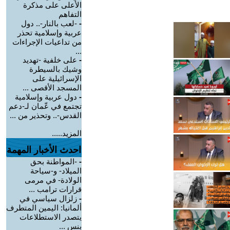
الأعلى على مذكرة
التفاهم
-
-لعب بالنار-.. دول
عربية وإسلامية تحذر
من تداعيات الإجراءات
...
-
على خلفية -تهديد
وشيك بالسيطرة
الإسرائيلية على
المسجد الأقصى ...
-
دول عربية وإسلامية
تجتمع في عّمان لـ-دعم
القدس-.. وتحذير من ...
المزيد.....
احدث الأخبار المهمة
-
-المواطنة بحق
الميلاد- و-سياحة
الولادة- في مرمى
قرارات ترامب ...
-
زلزال سياسي في
ألمانيا: اليمين المتطرف
يتصدر الاستطلاعات
بنس ...