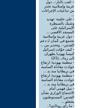
-
-لعب بالنار-.. دول
عربية وإسلامية تحذر
من تداعيات الإجراءات
...
-
على خلفية -تهديد
وشيك بالسيطرة
الإسرائيلية على
المسجد الأقصى ...
-
دول عربية وإسلامية
تجتمع في عّمان لـ-دعم
القدس-.. وتحذير من ...
-
كيف حوّلت إسرائيل
كنيسا يهوديا بطهران
إلى رماد...(2/1)
-
منظمة يهودية: ارتفاع
حوادث معاداة السامية
في بريطانيا منذ بد ...
-
منظمة يهودية: ارتفاع
حوادث معاداة السامية
في بريطانيا منذ بد ...
-
نبيل فهمي أمام
الاجتماع الوزاري بشأن
القدس: المستوطنون
يشعلو ...
-
ما رأي رونالدو؟..