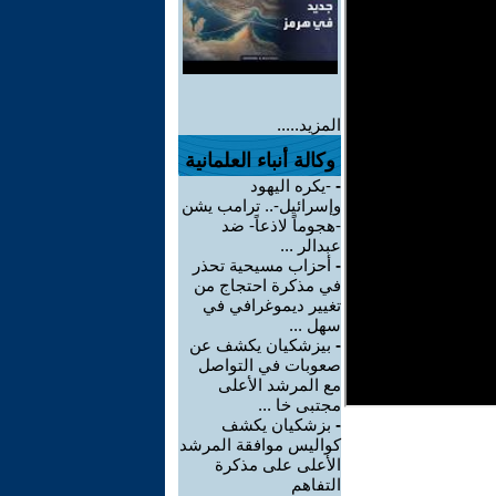
المزيد.....
وكالة أنباء العلمانية
-
-يكره اليهود
وإسرائيل-.. ترامب يشن
-هجوماً لاذعاً- ضد
عبدالر ...
-
أحزاب مسيحية تحذر
في مذكرة احتجاج من
تغيير ديموغرافي في
سهل ...
-
بيزشكيان يكشف عن
صعوبات في التواصل
مع المرشد الأعلى
مجتبى خا ...
-
بزشكيان يكشف
كواليس موافقة المرشد
الأعلى على مذكرة
التفاهم