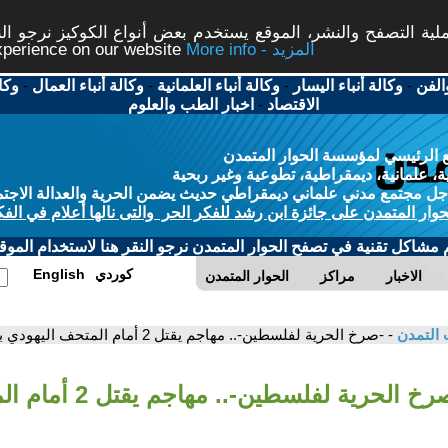
ة التصفح والنشر، الموقع يستخدم بعض أنواع الكوكيز نرجو النق
More info - المزيد
experience on our website
الفن
-
وكالة أنباء اليسار
-
وكالة أنباء العلمانية
-
وكالة أنباء العمال
-
وكا
الاقتصاد
-
اخبار الطب والعلوم
 الرئيسي لمؤسسة الحوار المتمدن
، علمانية، ديمقراطية، تطوعية وغير ربحية
ل مجتمع مدني علماني ديمقراطي حديث يضمن الحرية والعدالة الاجتم
حوار المتمدن على جائزة ابن رشد للفكر الحر والتى نالها أعلام في الفك
م مشاكل تقنية في تصفح الحوار المتمدن نرجو النقر هنا لاستخدام الموقع
كوردي
English
الاخبار
مراكز
الحوار المتمدن
 التمدن
- -صرخ الحرية لفلسطين-.. مهاجم يقتل 2 أمام المتحف اليهودي بواشنطن
- -صرخ الحرية لفلسطين