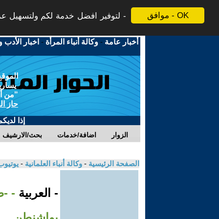
موافق - OK
لتوفير افضل خدمة لكم ولتسهيل عملي
أخبار عامة
-
وكالة أنباء المرأة
-
اخبار الأدب و
الموقع
يسارية
"من أج
حاز ال
إذا لديك
الزوار
اضافة/خدمات
بحث/الارشيف
الصفحة الرئيسية
-
وكالة أنباء العلمانية
-
يوتيوب
- العربية
بواشنطن