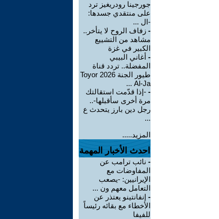
جورجينا رودريغيز ترد
على منتقدي جسدها:
-ال ...
-
زفاف الروح لا يتأخر..
مشاهد من التشييع
الكبير في غزة
-
أغاني البيبي
المفضلة.. تردد قناة
طيور الجنة 2026 Toyor
Al-Ja ...
-
-إذا قدّمت استقالتك
مرة أخرى سأقبلها-..
رجل دين بارز يتحدث ع
...
المزيد.....
احدث الأخبار المهمة
-
نائب ترامب عن
المفاوضات مع
الإيرانيين: -يصعب
التعامل معهم ون ...
-
إنفانتينو يعتذر عن
الأخطاء مع بقائه رئيساً
للفيفا