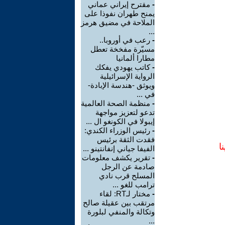
-
مقترح إيراني عماني
يمنح طهران نفوذا على
الملاحة في مضيق هرمز
...
-
رعب في أوروبا..
مسيّرة مفخخة تعطل
مطارا ألمانيا
-
كاتب يهودي يفكك
الرواية الإسرائيلية
ويوثق -هندسة الإبادة-
في ...
-
منظمة الصحة العالمية
تدعو لتعزيز مواجهة
إيبولا في الكونغو ال ...
-
رئيس الوزراء الكندي:
فقدت الثقة برئيس
ا
الفيفا جياني إنفانتينو ...
-
تقرير يكشف معلومات
صادمة عن الرجل
المسلح قرب نادي
ترامب للغو ...
-
مختار لـRT: لقاء
مرتقب بين عقيلة صالح
وتكالة والمنفي لبلورة
...