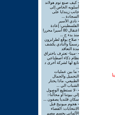
-
كيف صنع توم هولاند
أسلوبه الخاص إلى
جانب زيندايا على
السجادة ...
-
نادي الأسير
الفلسطيني: إعادة
اعتقال 80 أسيرا محررا
منذ بدء ح ...
-
صلاح يوقّع لطرابزون
رسميًا والنادي يكشف
مدة التعاقد
-
-ميتا- تعترف باختراق
نظام ذكاء اصطناعي
تابع لها لشركة أخرى د
...
-
ما بين عمليات
ا
التجميل والجمال
الطبيعي، ماذا يختار
الشباب الي ...
-
-لا نستطيع الوصول
إلى بيوتنا أو محالّنا-:
سكان قلنديا يصفون ...
-
هجوم ميونيخ قبل
الانتخابات: القضاء
الألماني يحسم مصير