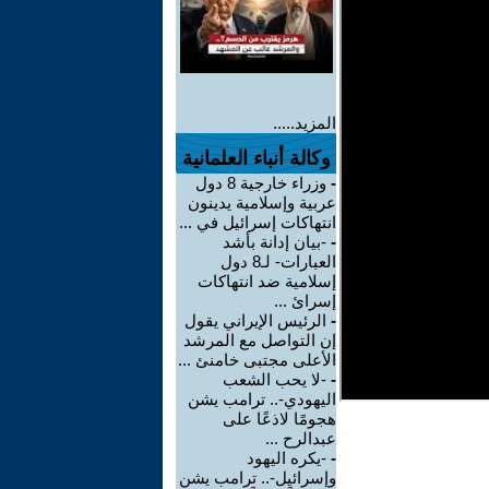
المزيد.....
وكالة أنباء العلمانية
-
وزراء خارجية 8 دول
عربية وإسلامية يدينون
انتهاكات إسرائيل في ...
-
-بيان إدانة بأشد
العبارات- لـ8 دول
إسلامية ضد انتهاكات
إسرائ ...
-
الرئيس الإيراني يقول
إن التواصل مع المرشد
الأعلى مجتبى خامنئ ...
-
-لا يحب الشعب
اليهودي-.. ترامب يشن
هجومًا لاذعًا على
عبدالرح ...
-
-يكره اليهود
وإسرائيل-.. ترامب يشن