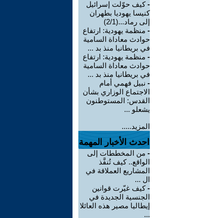
-
كيف حوّلت إسرائيل
كنيسا يهوديا بطهران
إلى رماد...(2/1)
-
منظمة يهودية: ارتفاع
حوادث معاداة السامية
في بريطانيا منذ بد ...
-
منظمة يهودية: ارتفاع
حوادث معاداة السامية
في بريطانيا منذ بد ...
-
نبيل فهمي أمام
الاجتماع الوزاري بشأن
القدس: المستوطنون
يشعلو ...
المزيد.....
احدث الأخبار المهمة
-
من المخططات إلى
الواقع.. كيف تُنفَّذ
المشاريع العملاقة في
ال ...
-
كيف غيّرت قوانين
الجنسية الجديدة في
إيطاليا مصير هذه العائلا
...