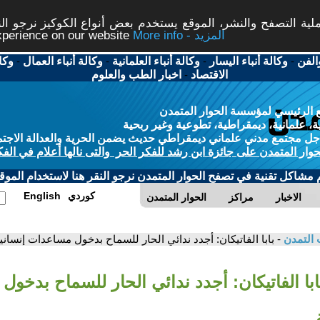
ة التصفح والنشر، الموقع يستخدم بعض أنواع الكوكيز نرجو النق
More info - المزيد
experience on our website
الفن
-
وكالة أنباء اليسار
-
وكالة أنباء العلمانية
-
وكالة أنباء العمال
-
وكا
الاقتصاد
-
اخبار الطب والعلوم
 الرئيسي لمؤسسة الحوار المتمدن
، علمانية، ديمقراطية، تطوعية وغير ربحية
ل مجتمع مدني علماني ديمقراطي حديث يضمن الحرية والعدالة الاجتم
حوار المتمدن على جائزة ابن رشد للفكر الحر والتى نالها أعلام في الفك
م مشاكل تقنية في تصفح الحوار المتمدن نرجو النقر هنا لاستخدام الموقع
كوردي
English
الاخبار
مراكز
الحوار المتمدن
 التمدن
- بابا الفاتيكان: أجدد ندائي الحار للسماح بدخول مساعدات إنسانية
ابا الفاتيكان: أجدد ندائي الحار للسماح بدخو