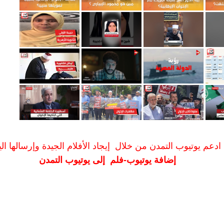
ادعم يوتيوب التمدن من خلال إيجاد الأفلام الجيدة وإرسالها الين
إضافة يوتيوب-فلم إلى يوتيوب التمدن