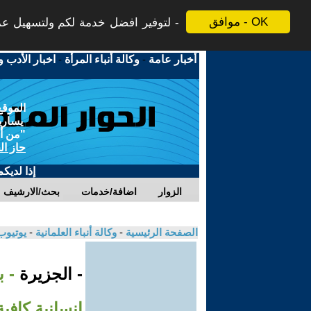
موافق - OK
لتوفير افضل خدمة لكم ولتسهيل عملي
أخبار عامة
-
وكالة أنباء المرأة
-
اخبار الأدب و
الموقع
يسارية
"من أج
حاز ال
إذا لديك
الزوار
اضافة/خدمات
بحث/الارشيف
الصفحة الرئيسية
-
وكالة أنباء العلمانية
-
يوتيوب
- الجزيرة
- ب
إنسانية كافية