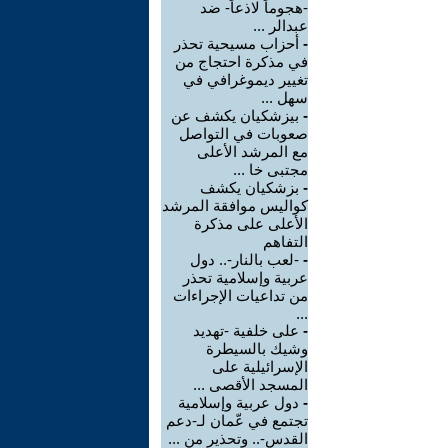
-هجوماً لاذعاً- ضد
عبدالر ...
-
أحزاب مسيحية تحذر
في مذكرة احتجاج من
تغيير ديموغرافي في
سهل ...
-
بيزشكيان يكشف عن
صعوبات في التواصل
مع المرشد الأعلى
مجتبى خا ...
-
بزشكيان يكشف
كواليس موافقة المرشد
الأعلى على مذكرة
التفاهم
-
-لعب بالنار-.. دول
عربية وإسلامية تحذر
من تداعيات الإجراءات
...
-
على خلفية -تهديد
وشيك بالسيطرة
الإسرائيلية على
المسجد الأقصى ...
-
دول عربية وإسلامية
تجتمع في عّمان لـ-دعم
القدس-.. وتحذير من ...