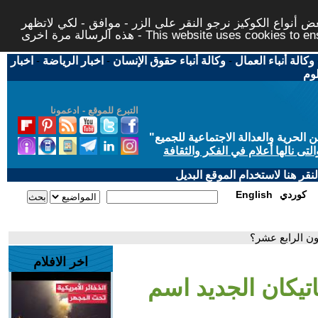
 أنواع الكوكيز نرجو النقر على الزر - موافق - لكي لاتظهر
This website uses cookies to ensure you ge
وكالة أنباء العمال
-
وكالة أنباء حقوق الإنسان
-
اخبار الرياضة
-
اخبار
لوم
التبرع للموقع - ادعمونا
حرية والعدالة الاجتماعية للجميع
"
تى نالها أعلام في الفكر والثقافة
قر هنا لاستخدام الموقع البديل
كوردي
English
يون الرابع عشر؟
اخر الافلام
لفاتيكان الجديد اسم