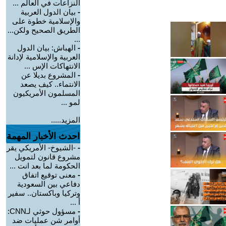
النزاعات في العالم ...
-
بيان الدول العربية
والإسلامية خطوة على
الطريق الصحيح ولكن...
...
-
الهباش: بيان الدول
العربية والإسلامية لإدانة
الانتهاكات الإس ...
-
المشروع بديلا عن
الانتماء.. كيف يصعد
المسلمون الأمريكيون
لمو ...
المزيد.....
احدث الأخبار المهمة
-
-الشيوخ- الأمريكي يقر
مشروع قانون لتمويل
الحكومة لما بعد انت ...
-
معنى توقيع اتفاق
دفاعي بين السعودية
وتركيا وباكستان.. سفير
أ ...
-
مسؤول حوثي لـCNN:
أوامر شن عمليات ضد