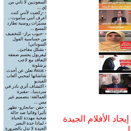
السعوديين لا تأتي من
إي ...
-
-ركضت لأنني كنت
أعرف أنني سأموت-..
مسيّرات روسية تطارد
المسع ...
-
-حبوب براز- للتخفيف
من حساسية الفول
السوداني!
-
بشكل مفاجئ..
ليفربول يحسم صفقة
التعاقد مع لاعب
برشلونة
-
Asus تعلن عن أحدث
شاشاتها لمحبي ألعاب
الفيديو
-
اكتشاف أثري نادر في
سردينيا.. -مقبرة
العمالقة- بتصميم غير
مس ...
-
حقن -مانجارو- تظهر
تأثيرا وقائيا ضد حالة
جاد الأفلام الجيدة
صحية مهددة للحياة
-
لماذا حدة البصر
ا
الجيدة لا تدل بالضرورة