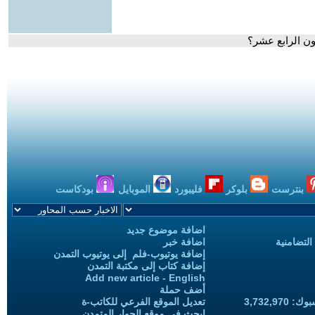
يون الرابع عشر؟
بنترست
بلوكر
فليبورد
الموبايل
بودكاست
اضافة موضوع جديد
التضامنية
اضافة خبر
إضافة يوتيوب-فلم إلى يوتيوب التمدن
إضافة كتاب إلى مكتبة التمدن
Add new article - English
أضف حملة
3,732,97
تعديل الموقع الفرعي للكاتب-ة
ابحث في موقع الحوار المتمدن