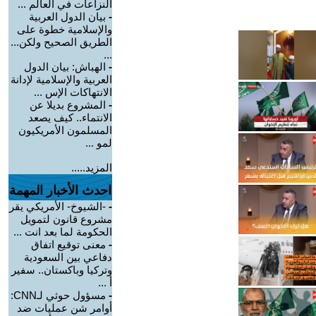
النزاعات في العالم ...
-
بيان الدول العربية
والإسلامية خطوة على
الطريق الصحيح ولكن...
...
-
الهباش: بيان الدول
العربية والإسلامية لإدانة
الانتهاكات الإس ...
-
المشروع بديلا عن
الانتماء.. كيف يصعد
المسلمون الأمريكيون
لمو ...
المزيد.....
احدث الأخبار المهمة
-
-الشيوخ- الأمريكي يقر
مشروع قانون لتمويل
الحكومة لما بعد انت ...
-
معنى توقيع اتفاق
دفاعي بين السعودية
وتركيا وباكستان.. سفير
أ ...
-
مسؤول حوثي لـCNN:
أوامر شن عمليات ضد