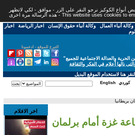
 أنواع الكوكيز نرجو النقر على الزر - موافق - لكي لاتظهر
This website uses cookies to ensure you ge
وكالة أنباء العمال
-
وكالة أنباء حقوق الإنسان
-
اخبار الرياضة
-
اخبار
لوم
التبرع للموقع - ادعمونا
حرية والعدالة الاجتماعية للجميع
"
تى نالها أعلام في الفكر والثقافة
قر هنا لاستخدام الموقع البديل
كوردي
English
ن بريطانيا
اخر الافلام
عة غزة أمام برلمان