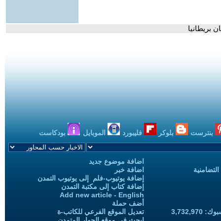
ن بريطانيا
بنترست
بلوكر
فليبورد
الموبايل
بودكاست
اضافة موضوع جديد
التضامنية
اضافة خبر
إضافة يوتيوب-فلم إلى يوتيوب التمدن
إضافة كتاب إلى مكتبة التمدن
Add new article - English
أضف حملة
3,732,97
تعديل الموقع الفرعي للكاتب-ة
ابحث في موقع الحوار المتمدن