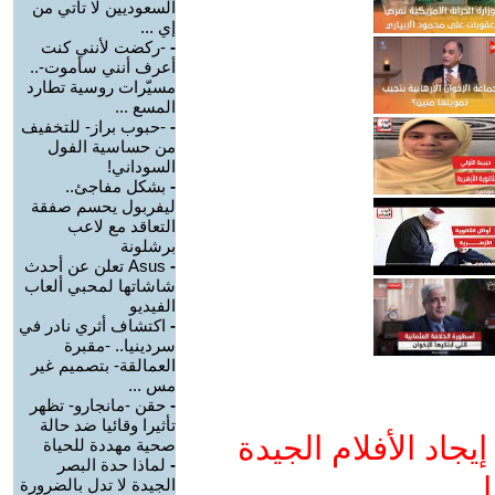
السعوديين لا تأتي من
إي ...
-
-ركضت لأنني كنت
أعرف أنني سأموت-..
مسيّرات روسية تطارد
المسع ...
-
-حبوب براز- للتخفيف
من حساسية الفول
السوداني!
-
بشكل مفاجئ..
ليفربول يحسم صفقة
التعاقد مع لاعب
برشلونة
-
Asus تعلن عن أحدث
شاشاتها لمحبي ألعاب
الفيديو
-
اكتشاف أثري نادر في
سردينيا.. -مقبرة
العمالقة- بتصميم غير
مس ...
-
حقن -مانجارو- تظهر
تأثيرا وقائيا ضد حالة
جاد الأفلام الجيدة
صحية مهددة للحياة
-
لماذا حدة البصر
ا
الجيدة لا تدل بالضرورة