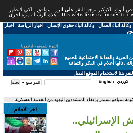
 أنواع الكوكيز نرجو النقر على الزر - موافق - لكي لاتظهر
This website uses cookies to ensure you ge
وكالة أنباء العمال
-
وكالة أنباء حقوق الإنسان
-
اخبار الرياضة
-
اخبار
لوم
التبرع للموقع - ادعمونا
حرية والعدالة الاجتماعية للجميع
"
تى نالها أعلام في الفكر والثقافة
قر هنا لاستخدام الموقع البديل
كوردي
English
مة نتنياهو تستمر بإعفاء المتشددين اليهود من الخدمة العسكرية
اخر الافلام
 الإسرائيلي..