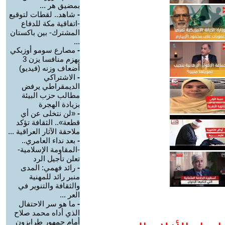
بمضيق هر ...
-
شاهد.. لقطات لتوقيع
-اتفاقية مكة للدفاع
المشترك- بين باكستان
...
-
مصارع سومو أوزبكي
يهزم منافسا يزن 3
أضعاف وزنه (فيديو)
-
الاشتراكي
الديمقراطي يرفض
مطالب حزب البيئة
بزيادة الهجرة
-
«لن نتخلى عن أي
قطعة».. الثقافة تؤكد
ملاحقة الآثار العراقية ...
-
بعد نداء العامري..
-المقاومة الإسلامية-
تعلن تأجيل الرد
-
رائد فهمي: المدى
منبر رائد للمهنية
والثقافة والتنوير في
العر ...
-
ما هو سر الاحتفال
الذي أداه محمد صلاح
أمام جمهور طرابزون