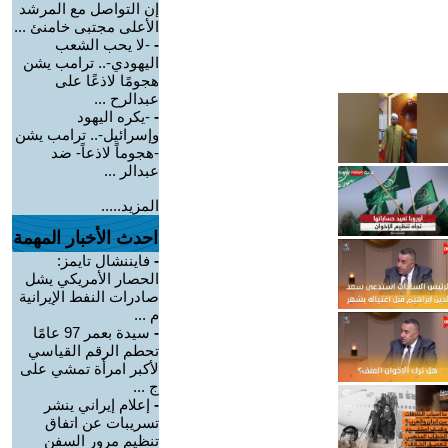
إن التواصل مع المرشد
الأعلى مجتبى خامنئ ...
-
-لا يحب الشعب
اليهودي-.. ترامب يشن
هجومًا لاذعًا على
عبدالرح ...
-
-يكره اليهود
وإسرائيل-.. ترامب يشن
-هجوماً لاذعاً- ضد
عبدالر ...
المزيد.....
احدث الأخبار المهمة
-
فايننشال تايمز:
الحصار الأمريكي يشل
صادرات النفط الإيرانية
م ...
-
سيدة بعمر 97 عامًا
تحطم الرقم القياسي
لأكبر امرأة تمشي على
ج ...
-
إعلام إيراني ينشر
تسريبات عن اتفاق
تنظيم مرور السفن