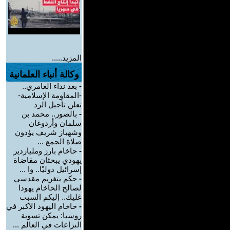
المزيد.....
وكالة أنباء العلمانية
-
بعد نداء العامري..
-المقاومة الإسلامية-
تعلن تأجيل الرد
-
بالصور.. محمد بن
سلمان وأردوغان
وشهباز شريف يؤدون
صلاة الجمع ...
-
حاخام بارز وملياردير
يهودي يبحثان مقاضاة
إسرائيل دوليًا.. وا ...
-
حكم بتغريم مقدسي
لصالح الحاخام يهودا
غليك.. إليكم السبب
-
حاخام اليهود الأكبر في
روسيا: يمكن تسوية
النزاعات في العالم ...