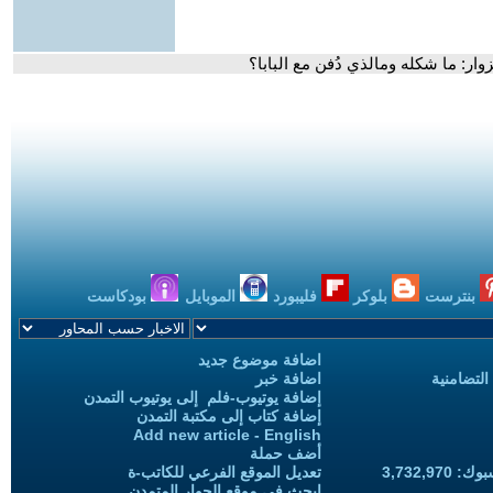
لزوار: ما شكله ومالذي دُفن مع البابا؟
بنترست
بلوكر
فليبورد
الموبايل
بودكاست
اضافة موضوع جديد
التضامنية
اضافة خبر
إضافة يوتيوب-فلم إلى يوتيوب التمدن
إضافة كتاب إلى مكتبة التمدن
Add new article - English
أضف حملة
3,732,97
تعديل الموقع الفرعي للكاتب-ة
ابحث في موقع الحوار المتمدن