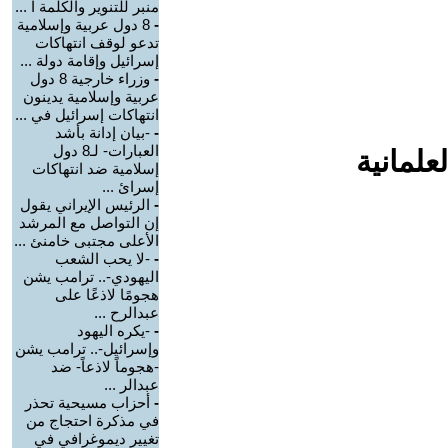
منبر للتنوير والكلمة ا ...
-
8 دول عربية وإسلامية
تدعو لوقف انتهاكات
إسرائيل وإقامة دولة ...
-
وزراء خارجية 8 دول
عربية وإسلامية يدينون
انتهاكات إسرائيل في ...
-
-بيان إدانة بأشد
العبارات- لـ8 دول
علمانية
إسلامية ضد انتهاكات
إسرائ ...
-
الرئيس الإيراني يقول
إن التواصل مع المرشد
الأعلى مجتبى خامنئ ...
-
-لا يحب الشعب
اليهودي-.. ترامب يشن
هجومًا لاذعًا على
عبدالرح ...
-
-يكره اليهود
وإسرائيل-.. ترامب يشن
-هجوماً لاذعاً- ضد
عبدالر ...
-
أحزاب مسيحية تحذر
في مذكرة احتجاج من
تغيير ديموغرافي في