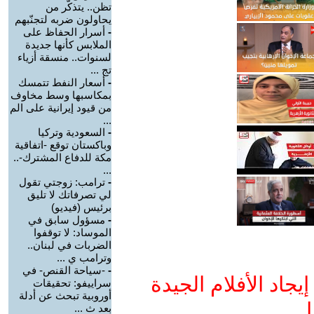
تظن.. يتذكّر من
يحاولون ضربه لتجنّبهم
-
أسرار الحفاظ على
الملابس كأنها جديدة
لسنوات.. منسقة أزياء
تج ...
-
أسعار النفط تتمسك
بمكاسبها وسط مخاوف
من قيود إيرانية على الم
...
-
السعودية وتركيا
وباكستان توقع -اتفاقية
مكة للدفاع المشترك-..
...
-
ترامب: زوجتي تقول
لي تصرفاتك لا تليق
برئيس (فيديو)
-
مسؤول سابق في
الموساد: لا توقفوا
الضربات في لبنان..
وترامب ي ...
-
-سياحة القنص- في
جاد الأفلام الجيدة
سراييفو: تحقيقات
أوروبية تبحث عن أدلة
ا
بعد ث ...