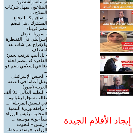
ترسانة واشنطن:
البنتاغون يمهل شركات
السلاح ...
-
اتفاق مكة للدفاع
المشترك.. هل تنضم
مصر قريبا؟
-
سوريا.. توغل
إسرائيلي في القنيطرة
والإفراج عن شاب بعد
اختطاف ...
-
تل أبيب تترقب بحذر:
القاهرة قد تنضم لحلف
دفاعي إسلامي يضم قو
...
-
الجيش الإسرائيلي
يقتل أغناما في الضفة
الغربية (صور)
-
التعليم العالي: 91 ألف
طالب سجلوا رغباتهم
في تنسيق المرحلة ا ...
-
ترافقه وزيرة التنمية
المحلية.. رئيس الوزراء
جاد الأفلام الجيدة
يبدأ جولة موسعة ...
-
رئيس «البحوث
ا
الزراعية» يتفقد محطة