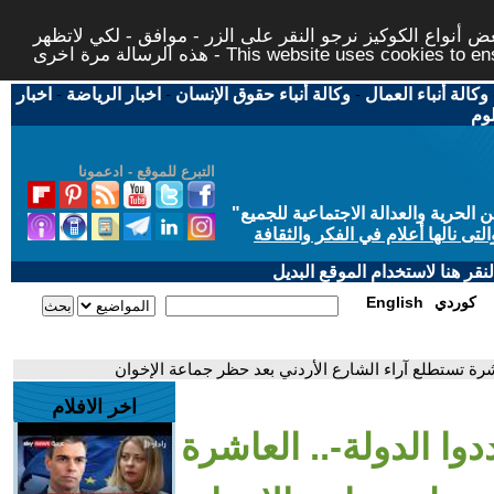
 أنواع الكوكيز نرجو النقر على الزر - موافق - لكي لاتظهر
This website uses cookies to ensure you ge
وكالة أنباء العمال
-
وكالة أنباء حقوق الإنسان
-
اخبار الرياضة
-
اخبار
لوم
التبرع للموقع - ادعمونا
حرية والعدالة الاجتماعية للجميع
"
تى نالها أعلام في الفكر والثقافة
قر هنا لاستخدام الموقع البديل
كوردي
English
اشرة تستطلع آراء الشارع الأردني بعد حظر جماعة الإخوان
اخر الافلام
وا الدولة-.. العاشرة