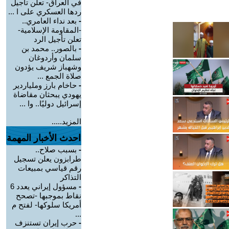
في العراق- تعلن تأجيل
ردها العسكري على ا ...
-
بعد نداء العامري..
-المقاومة الإسلامية-
تعلن تأجيل الرد
-
بالصور.. محمد بن
سلمان وأردوغان
وشهباز شريف يؤدون
صلاة الجمع ...
-
حاخام بارز وملياردير
يهودي يبحثان مقاضاة
إسرائيل دوليًا.. وا ...
المزيد.....
احدث الأخبار المهمة
-
بسبب صلاح..
طرابزون يعلن تسجيل
رقم قياسي بمبيعات
التذاكر
-
مسؤول إيراني يعدد 6
نقاط بموجبها -تصحح
أمريكا سلوكها- لفتح م
...
-
حرب إيران تستنزف