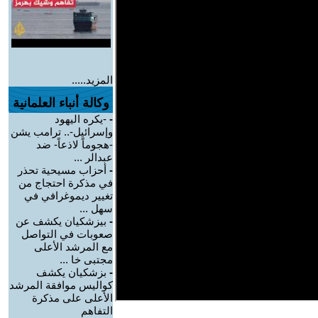
المزيد.....
وكالة أنباء العلمانية
-
-يكره اليهود
وإسرائيل-.. ترامب يشن
-هجوماً لاذعاً- ضد
عبدالر ...
-
أحزاب مسيحية تحذر
في مذكرة احتجاج من
تغيير ديموغرافي في
سهل ...
-
بيزشكيان يكشف عن
صعوبات في التواصل
مع المرشد الأعلى
مجتبى خا ...
-
بزشكيان يكشف
كواليس موافقة المرشد
الأعلى على مذكرة
التفاهم