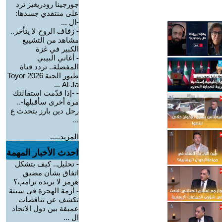
جورجينا رودريغيز ترد
على منتقدي جسدها:
-ال ...
-
زفاف الروح لا يتأخر..
مشاهد من التشييع
الكبير في غزة
-
أغاني البيبي
المفضلة.. تردد قناة
طيور الجنة 2026 Toyor
Al-Ja ...
-
-إذا قدّمت استقالتك
مرة أخرى سأقبلها-..
رجل دين بارز يتحدث ع
...
المزيد.....
احدث الأخبار المهمة
-
تحليل.. كيف يتشكل
اتفاق بشأن مضيق
هرمز لا يريده ترامب؟
-
أزمة الهجرة في سبتة
تكشف عن تناقضات
عميقة بين دول الاتحاد
ال ...