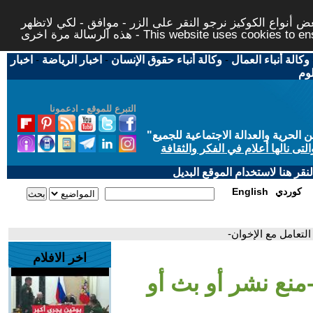
 أنواع الكوكيز نرجو النقر على الزر - موافق - لكي لاتظهر
This website uses cookies to ensure you ge
وكالة أنباء العمال
-
وكالة أنباء حقوق الإنسان
-
اخبار الرياضة
-
اخبار
لوم
التبرع للموقع - ادعمونا
حرية والعدالة الاجتماعية للجميع
"
تى نالها أعلام في الفكر والثقافة
قر هنا لاستخدام الموقع البديل
كوردي
English
 التعامل مع الإخوان-
اخر الافلام
 -منع نشر أو بث أو