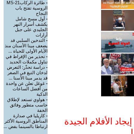
-
طائرة الركابMS-21
الروسية تفتح باب
النجاح
-
أول مسح شامل
يكشف أسرار النهر
الجليدي على جبل
أرارات
-
التدخين السلبي قد
يضعف مينا الأسنان منذ
الأيام الأولى للحياة ...
-
تحذير من الإفراط في
تناول مكملات الحديد
-
دراسة تحذّر: التعرض
لدخان التبغ في الصغر
قد يدمر مينا الأسنا ...
-
غوغل تعلن عن واحدة
من أفضل الساعات
الذكية
-
هواوي تستعد لإطلاق
حاسب متطور وفائق
الخفة
-
كاريليا في صدارة
جاد الأفلام الجيدة
المناطق الروسية الأكثر
ارتباطا بالسينما بفض ...
ا