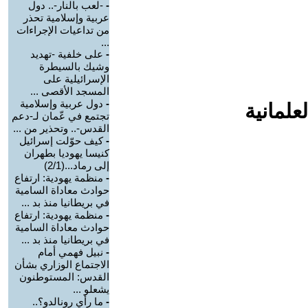
-
-لعب بالنار-.. دول
عربية وإسلامية تحذر
من تداعيات الإجراءات
...
-
على خلفية -تهديد
وشيك بالسيطرة
الإسرائيلية على
المسجد الأقصى ...
-
دول عربية وإسلامية
علمانية
تجتمع في عّمان لـ-دعم
القدس-.. وتحذير من ...
-
كيف حوّلت إسرائيل
كنيسا يهوديا بطهران
إلى رماد...(2/1)
-
منظمة يهودية: ارتفاع
حوادث معاداة السامية
في بريطانيا منذ بد ...
-
منظمة يهودية: ارتفاع
حوادث معاداة السامية
في بريطانيا منذ بد ...
-
نبيل فهمي أمام
الاجتماع الوزاري بشأن
القدس: المستوطنون
يشعلو ...
-
ما رأي رونالدو؟..