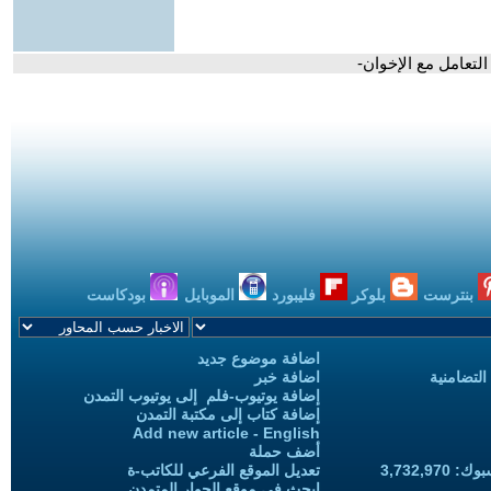
 التعامل مع الإخوان-
بنترست
بلوكر
فليبورد
الموبايل
بودكاست
اضافة موضوع جديد
التضامنية
اضافة خبر
إضافة يوتيوب-فلم إلى يوتيوب التمدن
إضافة كتاب إلى مكتبة التمدن
Add new article - English
أضف حملة
3,732,97
تعديل الموقع الفرعي للكاتب-ة
ابحث في موقع الحوار المتمدن