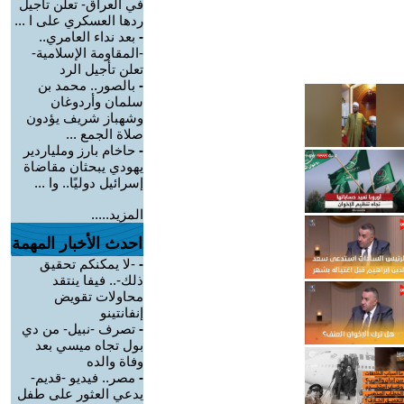
في العراق- تعلن تأجيل
ردها العسكري على ا ...
-
بعد نداء العامري..
-المقاومة الإسلامية-
تعلن تأجيل الرد
-
بالصور.. محمد بن
سلمان وأردوغان
وشهباز شريف يؤدون
صلاة الجمع ...
-
حاخام بارز وملياردير
يهودي يبحثان مقاضاة
إسرائيل دوليًا.. وا ...
المزيد.....
احدث الأخبار المهمة
-
-لا يمكنكم تحقيق
ذلك-.. فيفا ينتقد
محاولات تقويض
إنفانتينو
-
تصرف -نبيل- من دي
بول تجاه ميسي بعد
وفاة والده
-
مصر.. فيديو -قديم-
يدعي العثور على طفل