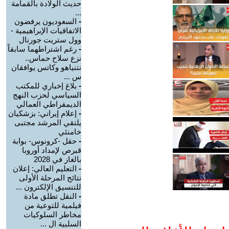
حديث الولادة بالقمامة
...
-
السعوديون يرفضون
الاتفاقيات الإبراهيمية -
وول ستريت جورنال
-
رغم اشتراطهما سابقاً
نزع سلاح حماس..
نتنياهو وكاتس يوافقان
س ...
-
بلاغ إخباري للمكتب
السياسي لحزب النهج
الديمقراطي العمالي
-
إعلام إيراني: بزشكيان
يلتقي المرشد مجتبى
خامنئي
-
حقل -كرونوس- بوابة
قبرص لإمداد أوروبا
بالغاز في 2028
-
التعليم العالي: إعلان
نتائج المرحلة الأولى
للتنسيق الإلكترون ...
-
النقل تطلق مادة
فيلمية للتوعية من
مخاطر السلوكيات
السلبية ال ...