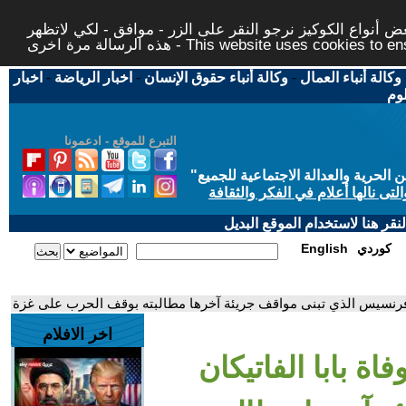
 أنواع الكوكيز نرجو النقر على الزر - موافق - لكي لاتظهر
This website uses cookies to ensure you ge
وكالة أنباء العمال
-
وكالة أنباء حقوق الإنسان
-
اخبار الرياضة
-
اخبار
لوم
التبرع للموقع - ادعمونا
حرية والعدالة الاجتماعية للجميع
"
تى نالها أعلام في الفكر والثقافة
قر هنا لاستخدام الموقع البديل
كوردي
English
ان فرنسيس الذي تبنى مواقف جريئة آخرها مطالبته بوقف الحرب على غزة
اخر الافلام
ة بابا الفاتيكان