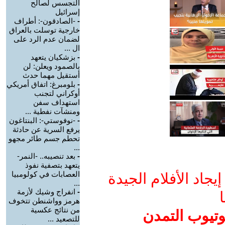
التجسس لصالح
إسرائيل
-
-الصادقون-: أطراف
خارجية توسلت بالعراق
لضمان عدم الرد على
ال ...
-
بزشكيان يتعهد
بالصمود ويعلن: لن
أستقيل مهما حدث
-
بلومبرغ: اتفاق أمريكي
أوكراني لتجنب
استهداف سفن
ومنشآت نفطية ...
-
-نوفوستي-: البنتاغون
يرفع السرية عن حادثة
تحطم جسم طائر مجهو
...
-
بعد تنصيبه.. -النمر-
يتعهد بتصفية نفوذ
العصابات في كولومبيا
جاد الأفلام الجيدة
...
-
انفراج وشيك لأزمة
ا
هرمز وواشنطن تتخوف
من نتائج عكسية
وتيوب التمدن
للتصعيد ...