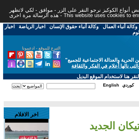
 أنواع الكوكيز نرجو النقر على الزر - موافق - لكي لاتظهر
This website uses cookies to ensure you ge
وكالة أنباء العمال
-
وكالة أنباء حقوق الإنسان
-
اخبار الرياضة
-
اخبار
لوم
التبرع للموقع - ادعمونا
حرية والعدالة الاجتماعية للجميع
"
تى نالها أعلام في الفكر والثقافة
قر هنا لاستخدام الموقع البديل
كوردي
English
اخر الافلام
تيكان الجديد