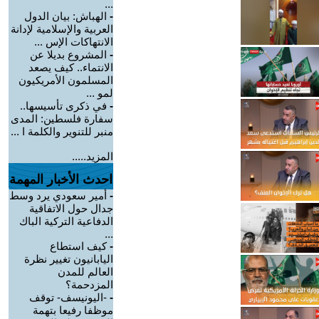
...
-
الهباش: بيان الدول
العربية والإسلامية لإدانة
الانتهاكات الإس ...
-
المشروع بديلا عن
الانتماء.. كيف يصعد
المسلمون الأمريكيون
لمو ...
-
في ذكرى تأسيسها..
سفارة فلسطين: المدى
منبر للتنوير والكلمة ا ...
المزيد.....
احدث الأخبار المهمة
-
أمير سعودي يرد وسط
جدال حول الاتفاقية
الدفاعية التركية الباك
...
-
كيف استطاع
اليابانيون تغيير نظرة
العالم للمدن
المزدحمة؟
-
-اليونيسف- توقف
موظفا رفيعا بتهمة