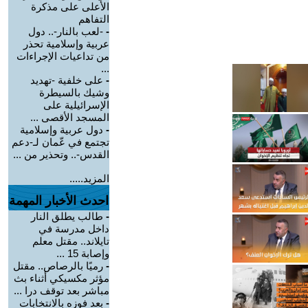
الأعلى على مذكرة
التفاهم
-
-لعب بالنار-.. دول
عربية وإسلامية تحذر
من تداعيات الإجراءات
...
-
على خلفية -تهديد
وشيك بالسيطرة
الإسرائيلية على
المسجد الأقصى ...
-
دول عربية وإسلامية
تجتمع في عّمان لـ-دعم
القدس-.. وتحذير من ...
المزيد.....
احدث الأخبار المهمة
-
طالب يطلق النار
داخل مدرسة في
تايلاند.. مقتل معلم
وإصابة 15 ...
-
رميًا بالرصاص.. مقتل
مؤثر مكسيكي أثناء بث
مباشر بعد توقف درا ...
-
بعد فوزه بالانتخابات