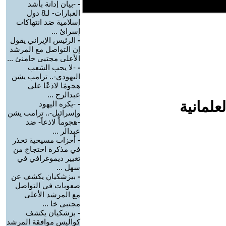
-
-بيان إدانة بأشد
العبارات- لـ8 دول
إسلامية ضد انتهاكات
إسرائ ...
-
الرئيس الإيراني يقول
إن التواصل مع المرشد
الأعلى مجتبى خامنئ ...
-
-لا يحب الشعب
اليهودي-.. ترامب يشن
هجومًا لاذعًا على
عبدالرح ...
علمانية
-
-يكره اليهود
وإسرائيل-.. ترامب يشن
-هجوماً لاذعاً- ضد
عبدالر ...
-
أحزاب مسيحية تحذر
في مذكرة احتجاج من
تغيير ديموغرافي في
سهل ...
-
بيزشكيان يكشف عن
صعوبات في التواصل
مع المرشد الأعلى
مجتبى خا ...
-
بزشكيان يكشف
كواليس موافقة المرشد