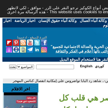
 أنواع الكوكيز نرجو النقر على الزر - موافق - لكي لاتظهر
This website uses cookies to ensure you ge
وكالة أنباء العمال
-
وكالة أنباء حقوق الإنسان
-
اخبار الرياضة
-
اخبار
لوم
التبرع للموقع - ادعمونا
حرية والعدالة الاجتماعية للجميع
"
تى نالها أعلام في الفكر والثقافة
قر هنا لاستخدام الموقع البديل
كوردي
English
-.. شاهد رد البابا تواضروس على إمكانية انفصال كنائس المهجر
اخر الافلام
مصر هي قلب كل