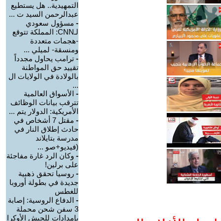
التمهيدية.. هل يستطيع
عبدالرحمن السيد ت ...
-
مسؤول سعودي
لـCNN: المملكة تتوقع
-هجمات متعددة
ومنسقة- لميلي ...
-
ترامب يحاول مجدداً
تقييد حق المواطنة
بالولادة في الولايات ال
...
-
الأسواق العالمية
تترقب بيانات الوظائف
الأمريكية: الدولار يتم ...
-
مقتل 7 أشخاص في
حادث إطلاق النار في
مدرسة بتايلاند
(فيديو+صو ...
-
وكان الرد غارة مفاجئة
على برلين!
-
روسيا تحقق ذهبية
جديدة في بطولة أوروبا
للغطس
-
الدفاع الروسية: إصابة
3 سفن شحن محملة
بإمدادات للجيش الأوكرا