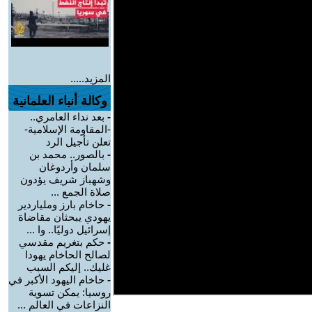
المزيد.....
وكالة أنباء العلمانية
-
بعد نداء العامري..
-المقاومة الإسلامية-
تعلن تأجيل الرد
-
بالصور.. محمد بن
سلمان وأردوغان
وشهباز شريف يؤدون
صلاة الجمع ...
-
حاخام بارز وملياردير
يهودي يبحثان مقاضاة
إسرائيل دوليًا.. وا ...
-
حكم بتغريم مقدسي
لصالح الحاخام يهودا
غليك.. إليكم السبب
-
حاخام اليهود الأكبر في
روسيا: يمكن تسوية
النزاعات في العالم ...