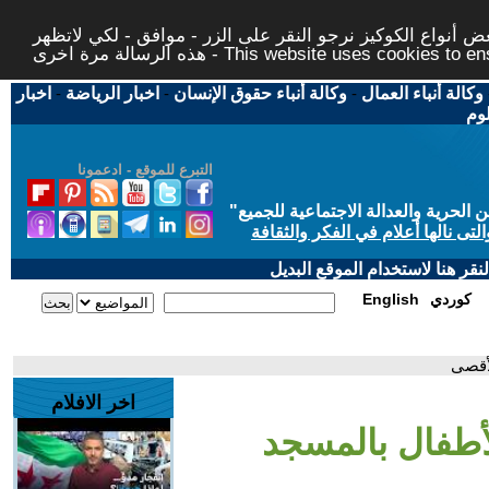
 أنواع الكوكيز نرجو النقر على الزر - موافق - لكي لاتظهر
This website uses cookies to ensure you ge
وكالة أنباء العمال
-
وكالة أنباء حقوق الإنسان
-
اخبار الرياضة
-
اخبار
لوم
التبرع للموقع - ادعمونا
حرية والعدالة الاجتماعية للجميع
"
تى نالها أعلام في الفكر والثقافة
قر هنا لاستخدام الموقع البديل
كوردي
English
لأقصى
اخر الافلام
لأطفال بالمسجد