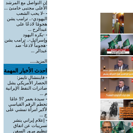
إن التواصل مع المرشد
الأعلى مجتبى خامنئ ...
-
-لا يحب الشعب
اليهودي-.. ترامب يشن
هجومًا لاذعًا على
عبدالرح ...
-
-يكره اليهود
وإسرائيل-.. ترامب يشن
-هجوماً لاذعاً- ضد
عبدالر ...
المزيد.....
احدث الأخبار المهمة
-
فايننشال تايمز:
الحصار الأمريكي يشل
صادرات النفط الإيرانية
م ...
-
سيدة بعمر 97 عامًا
تحطم الرقم القياسي
لأكبر امرأة تمشي على
ج ...
-
إعلام إيراني ينشر
تسريبات عن اتفاق
تنظيم مرور السفن