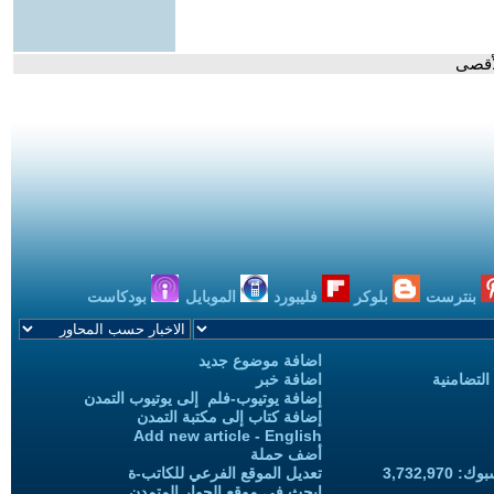
لأقصى
بنترست
بلوكر
فليبورد
الموبايل
بودكاست
اضافة موضوع جديد
التضامنية
اضافة خبر
إضافة يوتيوب-فلم إلى يوتيوب التمدن
إضافة كتاب إلى مكتبة التمدن
Add new article - English
أضف حملة
3,732,97
تعديل الموقع الفرعي للكاتب-ة
ابحث في موقع الحوار المتمدن