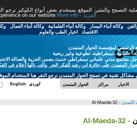
ة التصفح والنشر، الموقع يستخدم بعض أنواع الكوكيز نرجو النق
More info - المزيد
experience on our website
الفن
-
وكالة أنباء اليسار
-
وكالة أنباء العلمانية
-
وكالة أنباء العمال
-
وكا
الاقتصاد
-
اخبار الطب والعلوم
 الرئيسي لمؤسسة الحوار المتمدن
، علمانية، ديمقراطية، تطوعية وغير ربحية
ل مجتمع مدني علماني ديمقراطي حديث يضمن الحرية والعدالة الاجتم
حوار المتمدن على جائزة ابن رشد للفكر الحر والتى نالها أعلام في الفك
م مشاكل تقنية في تصفح الحوار المتمدن نرجو النقر هنا لاستخدام الموقع
كوردي
English
الاخبار
مراكز
الحوار المتمدن
 التمدن
- 32-Al-Maeda
ان
- 32-Al-Maeda