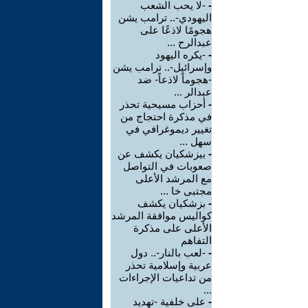
-
-لا يحب الشعب
اليهودي-.. ترامب يشن
هجومًا لاذعًا على
عبدالرح ...
-
-يكره اليهود
وإسرائيل-.. ترامب يشن
-هجوماً لاذعاً- ضد
عبدالر ...
-
أحزاب مسيحية تحذر
في مذكرة احتجاج من
تغيير ديموغرافي في
سهل ...
-
بيزشكيان يكشف عن
صعوبات في التواصل
مع المرشد الأعلى
مجتبى خا ...
-
بزشكيان يكشف
كواليس موافقة المرشد
الأعلى على مذكرة
التفاهم
-
-لعب بالنار-.. دول
عربية وإسلامية تحذر
من تداعيات الإجراءات
...
-
على خلفية -تهديد