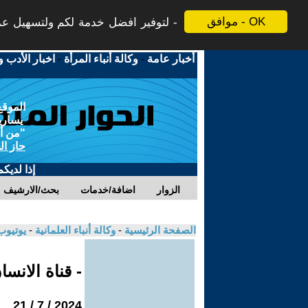
موافق - OK
لتوفير افضل خدمة لكم ولتسهيل عملي
أخبار عامة
-
وكالة أنباء المرأة
-
اخبار الأدب و
الموقع
يسارية
"من أج
حاز ال
إذا لديك
الزوار
اضافة/خدمات
بحث/الارشيف
الصفحة الرئيسية
-
وكالة أنباء العلمانية
-
يوتيوب
- قناة الانس
2024 / 7 / 21