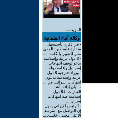
المزيد.....
وكالة أنباء العلمانية
-
في ذكرى تأسيسها..
سفارة فلسطين: المدى
منبر للتنوير والكلمة ا ...
-
8 دول عربية وإسلامية
تدعو لوقف انتهاكات
إسرائيل وإقامة دولة ...
-
وزراء خارجية 8 دول
عربية وإسلامية يدينون
انتهاكات إسرائيل في ...
-
-بيان إدانة بأشد
العبارات- لـ8 دول
إسلامية ضد انتهاكات
إسرائ ...
-
الرئيس الإيراني يقول
إن التواصل مع المرشد
الأعلى مجتبى خامنئ ...