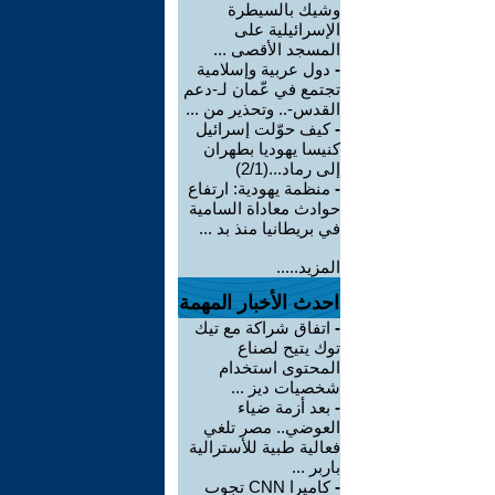
وشيك بالسيطرة
الإسرائيلية على
المسجد الأقصى ...
-
دول عربية وإسلامية
تجتمع في عّمان لـ-دعم
القدس-.. وتحذير من ...
-
كيف حوّلت إسرائيل
كنيسا يهوديا بطهران
إلى رماد...(2/1)
-
منظمة يهودية: ارتفاع
حوادث معاداة السامية
في بريطانيا منذ بد ...
المزيد.....
احدث الأخبار المهمة
-
اتفاق شراكة مع تيك
توك يتيح لصناع
المحتوى استخدام
شخصيات ديز ...
-
بعد أزمة ضياء
العوضي.. مصر تلغي
فعالية طبية للأسترالية
باربر ...
-
كاميرا CNN تجوب