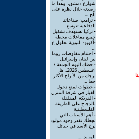
شوارع دمشق.. وهذا ما
رصدته خلال نظرة على
الح ...
-
ترامب: صناعاتنا
الدفاعية تتوسع
-
تركيا تستهدف تشغيل
جميع مفاعلات محطة
-أكويو- النووية بحلول ع
...
-
اختتام مفاوضات روما
بين لبنان وإسرائيل
-
حظك اليوم الجمعة 7
اغسطس 2026.. هل
ا
برجك من الأبراج الأكثر
حظ ...
-
خطوات لمنع دخول
الغبار في شرفة المنزل
-
الفريكة المفلفلة
بالدجاج على الطريقة
الفلسطينية
-
أهم الأسباب التي
تجعلك تقدر وجود مولود
برج الأسد في حياتك
المزيد.....